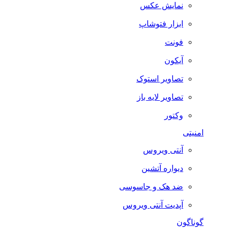
نمایش عکس
ابزار فتوشاپ
فونت
آیکون
تصاویر استوک
تصاویر لایه باز
وکتور
امنیتی
آنتی ویروس
دیواره آتشین
ضد هک و جاسوسی
آپدیت آنتی ویروس
گوناگون