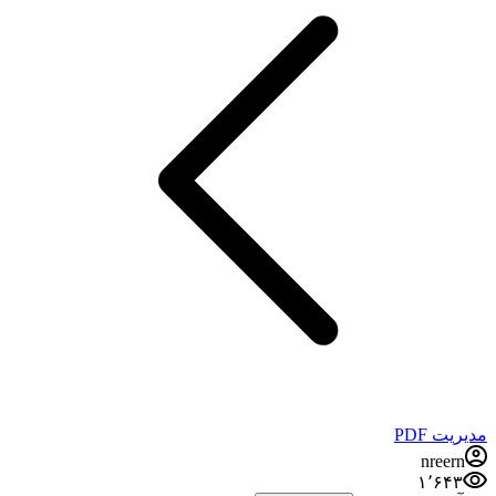
مدیریت PDF
nreern
۱٬۶۴۳