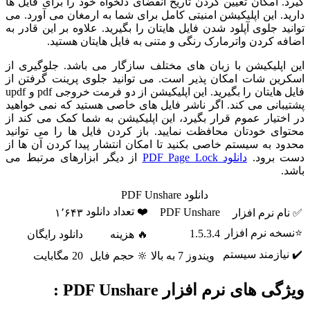
گیرد. امکان تعیین کردن تاریخ انقضای دلخواه خود را برای فایل ها
دارید. این اپلیکیشن امنیتی کامل برای شما به ارمغان می آورد. می
توانید جلوی آپلود شدن فایل هایتان را بگیرید. علاوه بر این قادر به
اضافه کردن واترمارک رنگی و متنی به فایل هایتان هستید.
این اپلیکیشن با زبان های مختلف سازگار می باشد. جلوگیری از
اسکرین شات امکان پذیر است. می توانید جلوی پرینت گرفتن از
فایل هایتان را بگیرید. این اپلیکیشن از دو فرمت خروجی pdf و updf
پشتیبانی می کند. اگر ناشر فایل های خاصی هستید که نمی خواهید
در اختیار عموم قرار بگیرد، این اپلیکیشن به شما کمک می کند از
محتوای خودتان محافظت نمایید. باز کردن فایل ها را می توانید
محدود به سیستم خاصی بکنید تا امکان انتشار پیدا کردن آن ها از
دست برود.
دانلود PDF Page Lock
از دیگر ابزارهای مرتبط می
باشد.
دانلود PDF Unshare
❤️ تعداد دانلود
PDF Unshare
✅ نام نرم افزار
۱٬۶۴۳
⭐نسخه نرم افزار
1.5.3.4
🔥 هزینه
دانلود رایگان
✔️ نیازمند سیستم
ویندوز 7 به بالا
🔆 حجم فایل
20 مگابایت
ویژگی های نرم افزار PDF Unshare :