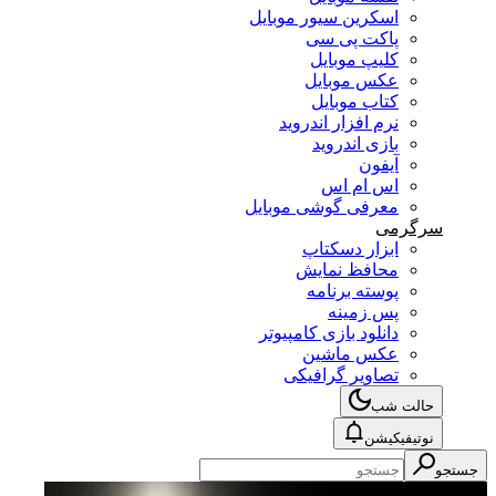
اسکرین سیور موبایل
پاکت پی سی
کلیپ موبایل
عکس موبایل
کتاب موبایل
نرم افزار اندروید
بازی اندروید
آیفون
اس ام اس
معرفی گوشی موبایل
سرگرمی
ابزار دسکتاپ
محافظ نمایش
پوسته برنامه
پس زمینه
دانلود بازی کامپیوتر
عکس ماشین
تصاویر گرافیکی
حالت شب
نوتیفیکیشن
جستجو