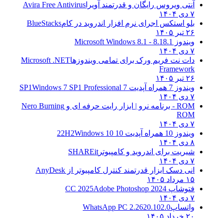
آنتی ویروس رایگان و قدرتمند آویرا
Avira Free Antivirus
۷ دی ۱۴۰۴
بلو استکس اجرای نرم افزار اندروید در کام
BlueStacks
۲۶ تیر ۱۴۰۵
ویندوز 8.1
8.1 - Microsoft Windows 8.1
۷ دی ۱۴۰۴
دات نت فریم ورک برای تمامی ویندوزها
Microsoft .NET
Framework
۲۶ تیر ۱۴۰۵
ویندوز 7 همراه آپدیت 7 SP1
Windows 7 SP1 Professional
۷ دی ۱۴۰۴
ROM - برنامه نرو | ابزار رایت حرفه ای و
Nero Burning
ROM
۷ دی ۱۴۰۴
ویندوز 10 همراه آپدیت 10 22H2
Windows 10
۸ دی ۱۴۰۴
شیریت برای اندروید و کامپیوتر
SHAREit
۷ دی ۱۴۰۴
انی دسک ابزار قدرتمند کنترل کامپیوتر از
AnyDesk
۱۵ مرداد ۱۴۰۵
فتوشاپ CC 2025
Adobe Photoshop 2024
۷ دی ۱۴۰۴
واتساپ
WhatsApp PC 2.2620.102.0
۲۰ خرداد ۱۴۰۵