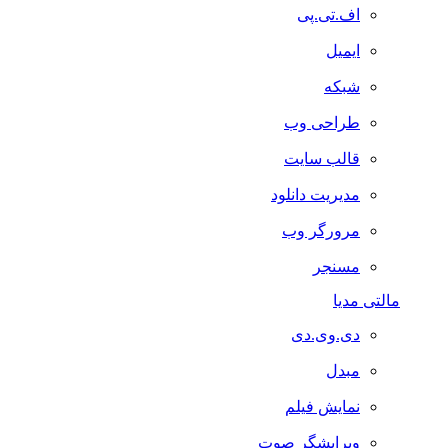
اف.تی.پی
ایمیل
شبکه
طراحی وب
قالب سایت
مدیریت دانلود
مرورگر وب
مسنجر
مالتی مدیا
دی.وی.دی
مبدل
نمایش فیلم
ویرایشگر صوت