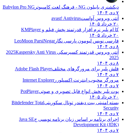
دیکشنری بابیلون NG - فرهنگ لغت کامپیوتر
Babylon Pro NG
۷ دی ۱۴۰۴
آنتی ویروس آواست
avast! Antivirus
۲۰ خرداد ۱۴۰۵
کا ام پلیر نرم افزار قدرتمند پخش فیلم و
KMPlayer
۲۰ خرداد ۱۴۰۵
فارسی نویس لیومون پارسی نگار
LeoMoon ParsiNegar
۸ دی ۱۴۰۴
آنتی ویروس قدرتمند کسپرسکی 2025
Kaspersky Anti Virus
2025
۸ دی ۱۴۰۴
فلش پلیر برای مرورگرهای مختلف
Adobe Flash Player
۷ دی ۱۴۰۴
مرورگر محبوب اینترنت اکسپلورر
Internet Explorer
۷ دی ۱۴۰۴
پوت پلیر پخش انواع فایل تصویری و صوتی
PotPlayer
۲۰ خرداد ۱۴۰۵
بسته امنیتی بیت دیفندر توتال سکوریتی
Bitdefender Total
Security
۷ دی ۱۴۰۴
اجرای برنامه بر اساس زبان برنامه نویسی ج
Java SE
Development Kit (JDK)
۷ دی ۱۴۰۴