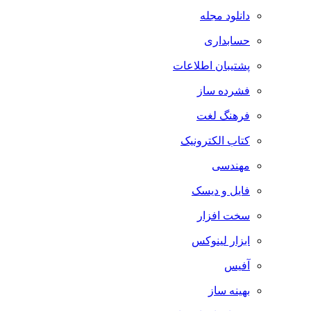
دانلود مجله
حسابداری
پشتیبان اطلاعات
فشرده ساز
فرهنگ لغت
کتاب الکترونیک
مهندسی
فایل و دیسک
سخت افزار
ابزار لینوکس
آفیس
بهینه ساز