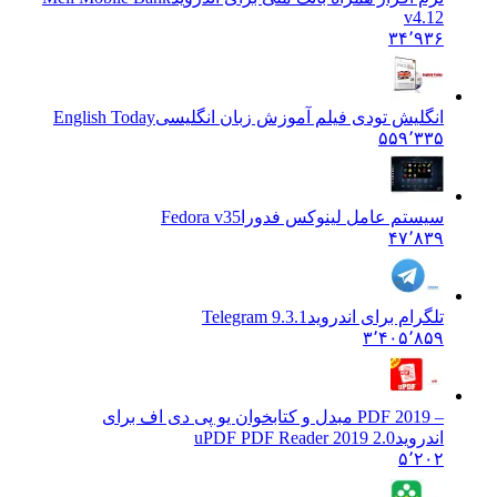
v4.12
۳۴٬۹۳۶
انگلیش تودی فیلم آموزش زبان انگليسی
English Today
۵۵۹٬۳۳۵
سیستم عامل لینوکس فدورا
Fedora v35
۴۷٬۸۳۹
تلگرام برای اندروید
Telegram 9.3.1
۳٬۴۰۵٬۸۵۹
– PDF 2019 مبدل و کتابخوان یو پی دی اف برای
اندروید
uPDF PDF Reader 2019 2.0
۵٬۲۰۲