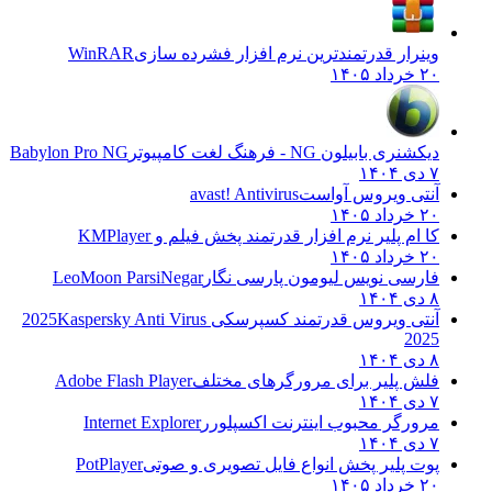
وینرار قدرتمندترین نرم افزار فشرده سازی
WinRAR
۲۰ خرداد ۱۴۰۵
دیکشنری بابیلون NG - فرهنگ لغت کامپیوتر
Babylon Pro NG
۷ دی ۱۴۰۴
آنتی ویروس آواست
avast! Antivirus
۲۰ خرداد ۱۴۰۵
کا ام پلیر نرم افزار قدرتمند پخش فیلم و
KMPlayer
۲۰ خرداد ۱۴۰۵
فارسی نویس لیومون پارسی نگار
LeoMoon ParsiNegar
۸ دی ۱۴۰۴
آنتی ویروس قدرتمند کسپرسکی 2025
Kaspersky Anti Virus
2025
۸ دی ۱۴۰۴
فلش پلیر برای مرورگرهای مختلف
Adobe Flash Player
۷ دی ۱۴۰۴
مرورگر محبوب اینترنت اکسپلورر
Internet Explorer
۷ دی ۱۴۰۴
پوت پلیر پخش انواع فایل تصویری و صوتی
PotPlayer
۲۰ خرداد ۱۴۰۵