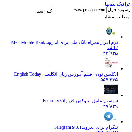
ترافیک نیم‌بها
پسورد فایل:
کپی شد
مطالب مشابه
نرم افزار همراه بانک ملی برای اندروید
Meli Mobile Bank
v4.12
۳۴٬۹۳۵
انگلیش تودی فیلم آموزش زبان انگليسی
English Today
۵۵۹٬۳۳۵
سیستم عامل لینوکس فدورا
Fedora v35
۴۷٬۸۳۹
تلگرام برای اندروید
Telegram 9.3.1