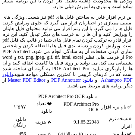
ویژگی ها محدودیت داشته باشید. کار کردن با این برنامه بسیار
ساده است و نیازی به آموزش قبلی ندارد.
این نرم افزار قادر به ساختن فایل های pdf نیز هست. ویژگی های
امنیتی ممتازی در اختیارتان قرار می گیرد که جلوی ویرایش کردن
فایل ها را می گیرد. با این رنم افزار می توانید محتوای فایل هایتان
را ویرایش کنید و آن ها را به فرمت های دیگر تبدیل کنید. این نرم
افزار قادر به ترکیب کردن تمام فایل های شما در قالب یک فایل pdf
است. ویرایش کردن و دسته بندی فایل ها با اضافه کردن و شخصی
سازی کردن صفحات آن به سادگی انجام می شود. PDF Architect
Pro از فرمت هایی نظیر txt, png, jpeg, gif, tif, html, excel و word
پشتیبانی می کند. می توانید بر روی فایل ها کامنت اضافه کنید و آن
ها را بازنگری نمایید. PDF Architect Pro به گونه ای ساخته شده
است که در کارهای گروهی با کمترین مشکلی مواجه شوید.
دانلود
Ashampoo PDF
و
دانلود PDF Annotator
و
Master PDF Editor
از
دیگر برنامه های مرتبط می باشند.
دانلود PDF Architect Pro OCR
❤️ تعداد
PDF Architect Pro
✅ نام نرم افزار
۱٬۵۹۷
OCR
دانلود
⭐نسخه نرم
دانلود
9.1.65.22948
🔥 هزینه
رایگان
افزار
✔️ نیازمند
456
ویندوز 10 به بالا | 64
🔆 حجم