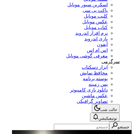
اسکرین سیور موبایل
پاکت پی سی
کلیپ موبایل
عکس موبایل
کتاب موبایل
نرم افزار اندروید
بازی اندروید
آیفون
اس ام اس
معرفی گوشی موبایل
سرگرمی
ابزار دسکتاپ
محافظ نمایش
پوسته برنامه
پس زمینه
دانلود بازی کامپیوتر
عکس ماشین
تصاویر گرافیکی
حالت شب
نوتیفیکیشن
جستجو