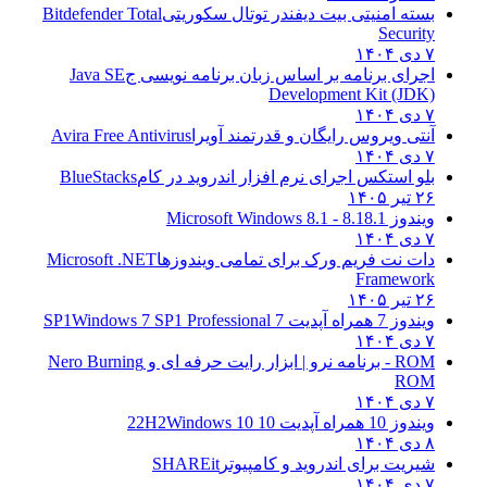
بسته امنیتی بیت دیفندر توتال سکوریتی
Bitdefender Total
Security
۷ دی ۱۴۰۴
اجرای برنامه بر اساس زبان برنامه نویسی ج
Java SE
Development Kit (JDK)
۷ دی ۱۴۰۴
آنتی ویروس رایگان و قدرتمند آویرا
Avira Free Antivirus
۷ دی ۱۴۰۴
بلو استکس اجرای نرم افزار اندروید در کام
BlueStacks
۲۶ تیر ۱۴۰۵
ویندوز 8.1
8.1 - Microsoft Windows 8.1
۷ دی ۱۴۰۴
دات نت فریم ورک برای تمامی ویندوزها
Microsoft .NET
Framework
۲۶ تیر ۱۴۰۵
ویندوز 7 همراه آپدیت 7 SP1
Windows 7 SP1 Professional
۷ دی ۱۴۰۴
ROM - برنامه نرو | ابزار رایت حرفه ای و
Nero Burning
ROM
۷ دی ۱۴۰۴
ویندوز 10 همراه آپدیت 10 22H2
Windows 10
۸ دی ۱۴۰۴
شیریت برای اندروید و کامپیوتر
SHAREit
۷ دی ۱۴۰۴