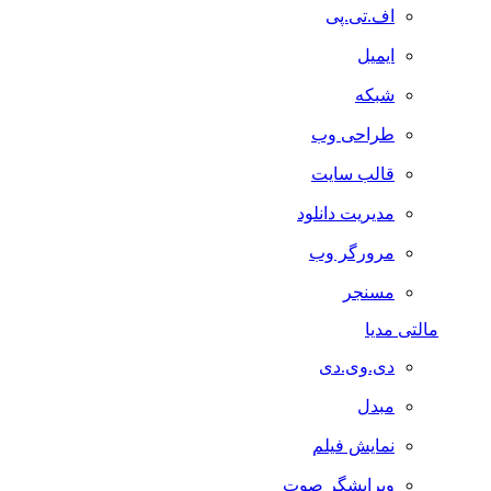
اف.تی.پی
ایمیل
شبکه
طراحی وب
قالب سایت
مدیریت دانلود
مرورگر وب
مسنجر
مالتی مدیا
دی.وی.دی
مبدل
نمایش فیلم
ویرایشگر صوت