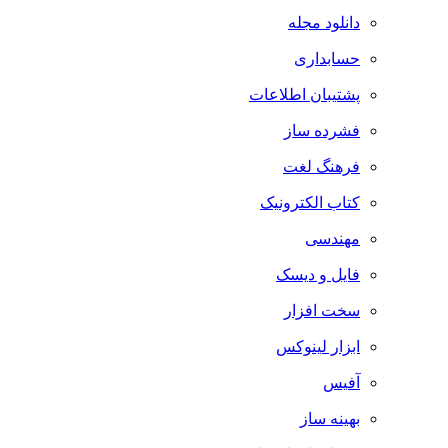
دانلود مجله
حسابداری
پشتیبان اطلاعات
فشرده ساز
فرهنگ لغت
کتاب الکترونیک
مهندسی
فایل و دیسک
سخت افزار
ابزار لینوکس
آفیس
بهینه ساز