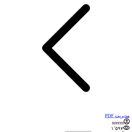
مدیریت PDF
nreern
۱٬۵۹۷