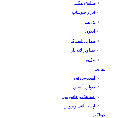
نمایش عکس
ابزار فتوشاپ
فونت
آیکون
تصاویر استوک
تصاویر لایه باز
وکتور
امنیتی
آنتی ویروس
دیواره آتشین
ضد هک و جاسوسی
آپدیت آنتی ویروس
گوناگون