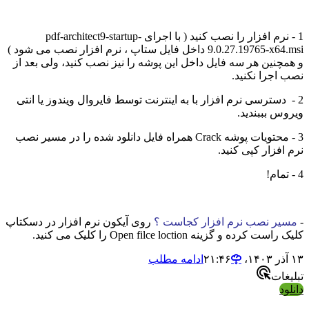
1 - نرم افزار را نصب کنید ( با اجرای pdf-architect9-startup-
9.0.27.19765-x64.msi داخل فایل ستاپ ، نرم افزار نصب می شود )
و همچنین هر سه فایل داخل این پوشه را نیز نصب کنید، ولی بعد از
نصب اجرا نکنید.
2 - دسترسی نرم افزار با به اینترنت توسط فایروال ویندوز یا انتی
ویروس بببندید.
3 - محتویات پوشه Crack همراه فایل دانلود شده را در مسیر نصب
نرم افزار کپی کنید.
4 - تمام!
-
مسیر نصب نرم افزار کجاست ؟
روی آیکون نرم افزار در دسکتاپ
کلیک راست کرده و گزینه Open filce loction را کلیک می کنید.
۱۳ آذر ۱۴۰۳،‏ ۲۱:۴۶
ادامه مطلب
تبلیغات
دانلود