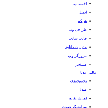
اف.تی.پی
ایمیل
شبکه
طراحی وب
قالب سایت
مدیریت دانلود
مرورگر وب
مسنجر
مالتی مدیا
دی.وی.دی
مبدل
نمایش فیلم
ویرایشگر صوت