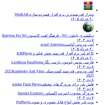
وینرار قدرتمندترین نرم افزار فشرده سازی
WinRAR
۲۰ خرداد ۱۴۰۵
دیکشنری بابیلون NG - فرهنگ لغت کامپیوتر
Babylon Pro NG
۷ دی ۱۴۰۴
آنتی ویروس آواست
avast! Antivirus
۲۰ خرداد ۱۴۰۵
کا ام پلیر نرم افزار قدرتمند پخش فیلم و
KMPlayer
۲۰ خرداد ۱۴۰۵
فارسی نویس لیومون پارسی نگار
LeoMoon ParsiNegar
۸ دی ۱۴۰۴
آنتی ویروس قدرتمند کسپرسکی 2025
Kaspersky Anti Virus
2025
۸ دی ۱۴۰۴
فلش پلیر برای مرورگرهای مختلف
Adobe Flash Player
۷ دی ۱۴۰۴
مرورگر محبوب اینترنت اکسپلورر
Internet Explorer
۷ دی ۱۴۰۴
پوت پلیر پخش انواع فایل تصویری و صوتی
PotPlayer