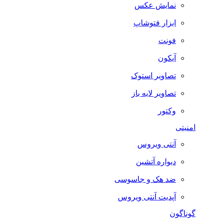
نمایش عکس
ابزار فتوشاپ
فونت
آیکون
تصاویر استوک
تصاویر لایه باز
وکتور
امنیتی
آنتی ویروس
دیواره آتشین
ضد هک و جاسوسی
آپدیت آنتی ویروس
گوناگون