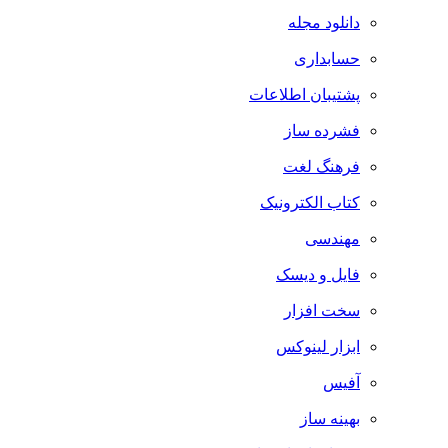
دانلود مجله
حسابداری
پشتیبان اطلاعات
فشرده ساز
فرهنگ لغت
کتاب الکترونیک
مهندسی
فایل و دیسک
سخت افزار
ابزار لینوکس
آفیس
بهینه ساز