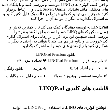
و اجرا کنید، کوئری های LINQ بنویسید و بررسی کنید و با پایگاه داده
های مختلفی مانند SQL Server، Oracle، SQLite و... ارتباط برقرار
کنید. همچنین می توانید کدهای خود را در قالب یک فایل تکثیر کنید و
به اشتراک بگذارید تا دیگران بتوانند آن را اجرا کنند.
LINQPad
به توسعه دهندگان کمک می کند تا با کمترین تلاش و
زمان ممکن کدهای LINQ خود را تست و اجرا کنند و نتایج را
بررسی کنند. همچنین این نرم افزار ابزارهایی برای اشتراک گذاری
کد، خروجی ها و نتایج فراهم می کند تا بتوانید به راحتی با دیگران
همکاری کنید یا نیازمندی های خود را به اشتراک بگذارید.
دانلود LINQPad Premium
❤️ تعداد دانلود
LINQPad Premium
✅ نام نرم افزار
۶۴۰
⭐نسخه نرم افزار
8.7.4
🔥 هزینه
دانلود رایگان
✔️ نیازمند سیستم
ویندوز 7 به بالا
🔆 حجم فایل
77 مگابایت
قابلیت های کلیدی LINQPad
-
نوشتن کوئری های LINQ
: با استفاده از LINQPad می توانید