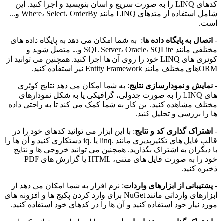
کدهای LINQ را به صورت سریع و آسان بنویسید و اجرا کنید. این
شامل استفاده از متدهای LINQ مانند Where، Select، OrderBy و...
است.
-
اتصال به پایگاه داده ها
: به شما امکان می دهد به پایگاه داده های
مختلفی مانند SQL Server، Oracle، SQLite و... متصل شوید و
کوئری های LINQ خود را روی آن ها اجرا کنید. همچنین می توانید از
ORMهای مختلف مانند Entity Framework نیز استفاده کنید.
-
نمایش و نمودارسازی نتایج
: به شما امکان می دهد نتایج کوئری
های LINQ را به صورت جدولی، گرافیکی یا به شکل نمودارهای
مختلف مشاهده کنید. این کار به شما کمک می کند تا به راحتی داده
ها را بررسی و تحلیل کنید.
-
اشتراک گذاری کد و نتایج
: با این ابزار می توانید کدهای خود را در
قالب فایل های تکثیرپذیری مانند .linq یا .iq دستکاری کنید و آن ها را
با دیگران به اشتراک بگذارید. همچنین می توانید خروجی ها و نتایج
خود را به صورت فایل های متنی، HTML یا گزارش های PDF
ذخیره کنید.
-
پشتیبانی از ابزارهای واردات
: نرم افزار به شما امکان می دهد از
ابزارهای وارداتی مانند NuGet برای وارد کردن پکیج ها و افزونه های
مورد نیاز خود استفاده کنید و آن ها را در کدهای خود استفاده کنید.