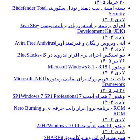
۲۰ خرداد ۱۴۰۵
بسته امنیتی بیت دیفندر توتال سکوریتی
Bitdefender Total
Security
۷ دی ۱۴۰۴
اجرای برنامه بر اساس زبان برنامه نویسی ج
Java SE
Development Kit (JDK)
۷ دی ۱۴۰۴
آنتی ویروس رایگان و قدرتمند آویرا
Avira Free Antivirus
۷ دی ۱۴۰۴
بلو استکس اجرای نرم افزار اندروید در کام
BlueStacks
۲۶ تیر ۱۴۰۵
ویندوز 8.1
8.1 - Microsoft Windows 8.1
۷ دی ۱۴۰۴
دات نت فریم ورک برای تمامی ویندوزها
Microsoft .NET
Framework
۲۶ تیر ۱۴۰۵
ویندوز 7 همراه آپدیت 7 SP1
Windows 7 SP1 Professional
۷ دی ۱۴۰۴
ROM - برنامه نرو | ابزار رایت حرفه ای و
Nero Burning
ROM
۷ دی ۱۴۰۴
ویندوز 10 همراه آپدیت 10 22H2
Windows 10
۸ دی ۱۴۰۴
شیریت برای اندروید و کامپیوتر
SHAREit