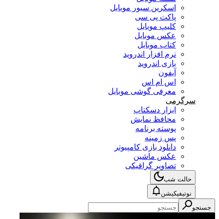
اسکرین سیور موبایل
پاکت پی سی
کلیپ موبایل
عکس موبایل
کتاب موبایل
نرم افزار اندروید
بازی اندروید
آیفون
اس ام اس
معرفی گوشی موبایل
سرگرمی
ابزار دسکتاپ
محافظ نمایش
پوسته برنامه
پس زمینه
دانلود بازی کامپیوتر
عکس ماشین
تصاویر گرافیکی
حالت شب
نوتیفیکیشن
جستجو