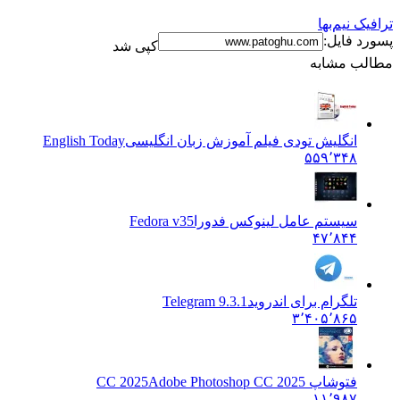
ترافیک نیم‌بها
پسورد فایل:
کپی شد
مطالب مشابه
انگلیش تودی فیلم آموزش زبان انگليسی
English Today
۵۵۹٬۳۴۸
سیستم عامل لینوکس فدورا
Fedora v35
۴۷٬۸۴۴
تلگرام برای اندروید
Telegram 9.3.1
۳٬۴۰۵٬۸۶۵
فتوشاپ CC 2025
Adobe Photoshop CC 2025
۱۱٬۹۸۷