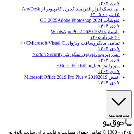
۷ دی ۱۴۰۴
انی دسک ابزار قدرتمند کنترل کامپیوتر از
AnyDesk
۱۵ مرداد ۱۴۰۵
فتوشاپ CC 2025
Adobe Photoshop 2024
۷ دی ۱۴۰۴
واتساپ
WhatsApp PC 2.2620.102.0
۲۰ خرداد ۱۴۰۵
تمامی مایکروسافت ویژوال C
Microsoft Visual C++
۷ دی ۱۴۰۴
آنتی ویروس نورتون سکوریتی
Norton Security
۷ دی ۱۴۰۴
– ویرایش فایل
Hosts File Editor+
۷ دی ۱۴۰۴
آفیس 2019
2019 Microsoft Office 2019 Pro Plus v
۷ دی ۱۴۰۴
مشاهده همه
۱۴۰۵
- 1388 © تمامی حقوق مطالب و قالب برای سایت پاتوق‌یو