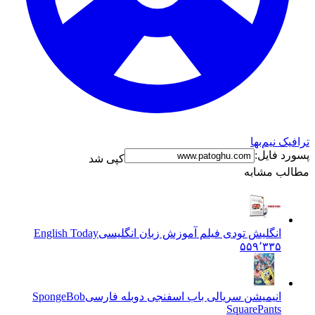
ترافیک نیم‌بها
پسورد فایل:
کپی شد
مطالب مشابه
انگلیش تودی فیلم آموزش زبان انگليسی
English Today
۵۵۹٬۳۳۵
انیمیشن سریالی باب اسفنجی دوبله فارسی
SpongeBob
SquarePants