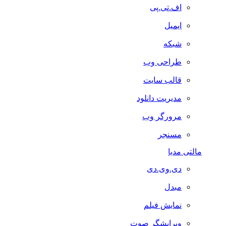
اف.تی.پی
ایمیل
شبکه
طراحی وب
قالب سایت
مدیریت دانلود
مرورگر وب
مسنجر
مالتی مدیا
دی.وی.دی
مبدل
نمایش فیلم
ویرایشگر صوت