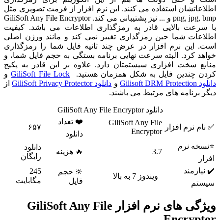
اطلاعاتشان استفاده می کنند. این نرم افزار از فرمت تصویری مثل
png, jpg, bmp و ... نیز پشتیبانی می کند. GiliSoft Any File Encryptor
با سرعت بالایی قادر به رمزگذاری اطلاعات می باشد. کیفیت
اطلاعات شما حین رمزگذاری تغییر نمی کند و مانند ورژن اصلی
است. این نرم افزار در عرض چند ثانیه فایل شما را رمزگذاری
خواهد کرد. البته سرعت نهایی برنامه بستگی به حجم فایل شما، و
منابع سخت افزاری سیستمتان دارد. علاوه بر این قادر به پکیج
کردن چندین فایل به شکل همزمان هستید.
GiliSoft File Lock
و
دانلود Gilisoft DRM Protection
و
دانلود GiliSoft Privacy Protector
از
دیگر برنامه های مرتبط می باشند.
دانلود GiliSoft Any File Encryptor
❤️ تعداد
GiliSoft Any File
✅ نام نرم افزار
۶۵۷
Encryptor
دانلود
⭐نسخه نرم
دانلود
3.7
🔥 هزینه
رایگان
افزار
✔️ نیازمند
245
🔆 حجم
ویندوز 7 به بالا
مگابایت
فایل
سیستم
ویژگی های نرم افزار GiliSoft Any File
Encryptor