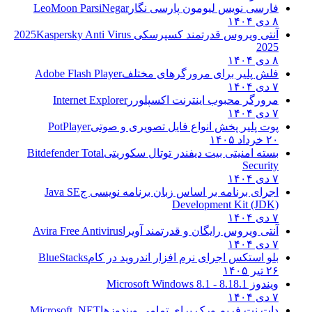
فارسی نویس لیومون پارسی نگار
LeoMoon ParsiNegar
۸ دی ۱۴۰۴
آنتی ویروس قدرتمند کسپرسکی 2025
Kaspersky Anti Virus
2025
۸ دی ۱۴۰۴
فلش پلیر برای مرورگرهای مختلف
Adobe Flash Player
۷ دی ۱۴۰۴
مرورگر محبوب اینترنت اکسپلورر
Internet Explorer
۷ دی ۱۴۰۴
پوت پلیر پخش انواع فایل تصویری و صوتی
PotPlayer
۲۰ خرداد ۱۴۰۵
بسته امنیتی بیت دیفندر توتال سکوریتی
Bitdefender Total
Security
۷ دی ۱۴۰۴
اجرای برنامه بر اساس زبان برنامه نویسی ج
Java SE
Development Kit (JDK)
۷ دی ۱۴۰۴
آنتی ویروس رایگان و قدرتمند آویرا
Avira Free Antivirus
۷ دی ۱۴۰۴
بلو استکس اجرای نرم افزار اندروید در کام
BlueStacks
۲۶ تیر ۱۴۰۵
ویندوز 8.1
8.1 - Microsoft Windows 8.1
۷ دی ۱۴۰۴
دات نت فریم ورک برای تمامی ویندوزها
Microsoft .NET