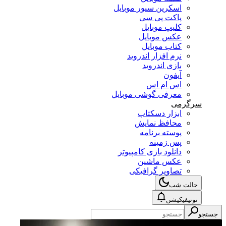
اسکرین سیور موبایل
پاکت پی سی
کلیپ موبایل
عکس موبایل
کتاب موبایل
نرم افزار اندروید
بازی اندروید
آیفون
اس ام اس
معرفی گوشی موبایل
سرگرمی
ابزار دسکتاپ
محافظ نمایش
پوسته برنامه
پس زمینه
دانلود بازی کامپیوتر
عکس ماشین
تصاویر گرافیکی
حالت شب
نوتیفیکیشن
جستجو