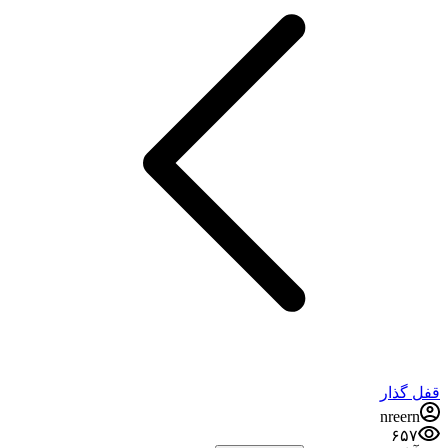
قفل گذار
nreern
۶۵۷