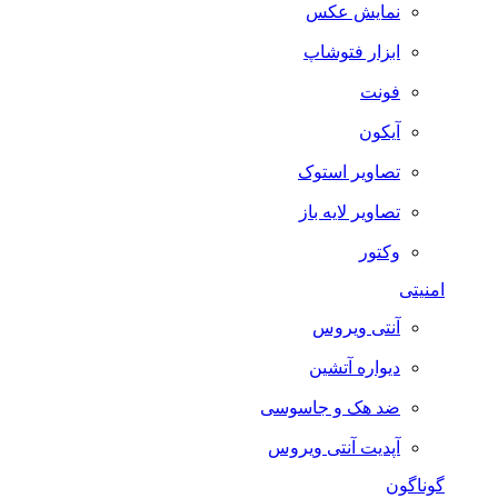
نمایش عکس
ابزار فتوشاپ
فونت
آیکون
تصاویر استوک
تصاویر لایه باز
وکتور
امنیتی
آنتی ویروس
دیواره آتشین
ضد هک و جاسوسی
آپدیت آنتی ویروس
گوناگون