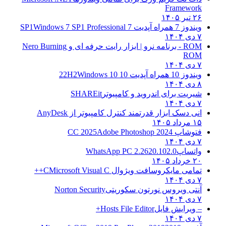
Framework
۲۶ تیر ۱۴۰۵
ویندوز 7 همراه آپدیت 7 SP1
Windows 7 SP1 Professional
۷ دی ۱۴۰۴
ROM - برنامه نرو | ابزار رایت حرفه ای و
Nero Burning
ROM
۷ دی ۱۴۰۴
ویندوز 10 همراه آپدیت 10 22H2
Windows 10
۸ دی ۱۴۰۴
شیریت برای اندروید و کامپیوتر
SHAREit
۷ دی ۱۴۰۴
انی دسک ابزار قدرتمند کنترل کامپیوتر از
AnyDesk
۱۵ مرداد ۱۴۰۵
فتوشاپ CC 2025
Adobe Photoshop 2024
۷ دی ۱۴۰۴
واتساپ
WhatsApp PC 2.2620.102.0
۲۰ خرداد ۱۴۰۵
تمامی مایکروسافت ویژوال C
Microsoft Visual C++
۷ دی ۱۴۰۴
آنتی ویروس نورتون سکوریتی
Norton Security
۷ دی ۱۴۰۴
– ویرایش فایل
Hosts File Editor+
۷ دی ۱۴۰۴