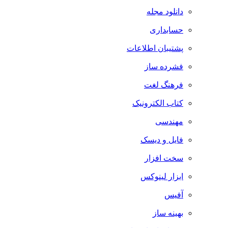
دانلود مجله
حسابداری
پشتیبان اطلاعات
فشرده ساز
فرهنگ لغت
کتاب الکترونیک
مهندسی
فایل و دیسک
سخت افزار
ابزار لینوکس
آفیس
بهینه ساز