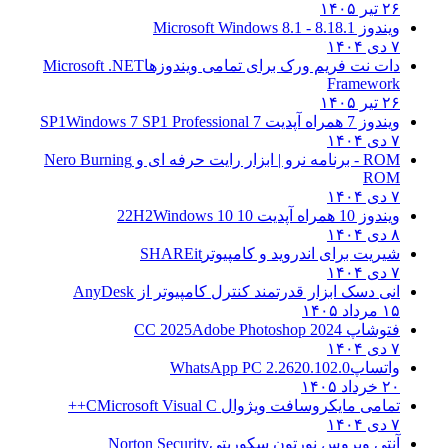
۲۶ تیر ۱۴۰۵
ویندوز 8.1
8.1 - Microsoft Windows 8.1
۷ دی ۱۴۰۴
دات نت فریم ورک برای تمامی ویندوزها
Microsoft .NET
Framework
۲۶ تیر ۱۴۰۵
ویندوز 7 همراه آپدیت 7 SP1
Windows 7 SP1 Professional
۷ دی ۱۴۰۴
ROM - برنامه نرو | ابزار رایت حرفه ای و
Nero Burning
ROM
۷ دی ۱۴۰۴
ویندوز 10 همراه آپدیت 10 22H2
Windows 10
۸ دی ۱۴۰۴
شیریت برای اندروید و کامپیوتر
SHAREit
۷ دی ۱۴۰۴
انی دسک ابزار قدرتمند کنترل کامپیوتر از
AnyDesk
۱۵ مرداد ۱۴۰۵
فتوشاپ CC 2025
Adobe Photoshop 2024
۷ دی ۱۴۰۴
واتساپ
WhatsApp PC 2.2620.102.0
۲۰ خرداد ۱۴۰۵
تمامی مایکروسافت ویژوال C
Microsoft Visual C++
۷ دی ۱۴۰۴
آنتی ویروس نورتون سکوریتی
Norton Security