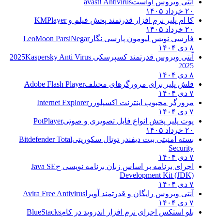
آنتی ویروس آواست
avast! Antivirus
۲۰ خرداد ۱۴۰۵
کا ام پلیر نرم افزار قدرتمند پخش فیلم و
KMPlayer
۲۰ خرداد ۱۴۰۵
فارسی نویس لیومون پارسی نگار
LeoMoon ParsiNegar
۸ دی ۱۴۰۴
آنتی ویروس قدرتمند کسپرسکی 2025
Kaspersky Anti Virus
2025
۸ دی ۱۴۰۴
فلش پلیر برای مرورگرهای مختلف
Adobe Flash Player
۷ دی ۱۴۰۴
مرورگر محبوب اینترنت اکسپلورر
Internet Explorer
۷ دی ۱۴۰۴
پوت پلیر پخش انواع فایل تصویری و صوتی
PotPlayer
۲۰ خرداد ۱۴۰۵
بسته امنیتی بیت دیفندر توتال سکوریتی
Bitdefender Total
Security
۷ دی ۱۴۰۴
اجرای برنامه بر اساس زبان برنامه نویسی ج
Java SE
Development Kit (JDK)
۷ دی ۱۴۰۴
آنتی ویروس رایگان و قدرتمند آویرا
Avira Free Antivirus
۷ دی ۱۴۰۴
بلو استکس اجرای نرم افزار اندروید در کام
BlueStacks