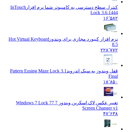
کنترل سطح دسترسی به کامپیوتر شما نرم افزار
InTouch
Lock 3.6.1444
۱۶٬۵۸۲
نرم افزار کیبورد مجازی برای ویندوز
Hot Virtual Keyboard
8.5
۲۲۸٬۷۷۲
قفل ویندوز به سبک اندروید
Pattern Eusing Maze Lock 3.1
Final
۱۸٬۸۵۰
تغییر عکس لاک اسکرین ویندوز 7 7
7 Windows 7 Lock
Screen Changer v1
۴۷٬۶۳۸