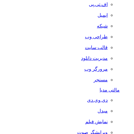
اف.تی.پی
ایمیل
شبکه
طراحی وب
قالب سایت
مدیریت دانلود
مرورگر وب
مسنجر
مالتی مدیا
دی.وی.دی
مبدل
نمایش فیلم
ویرایشگر صوت