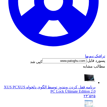
ک نیم‌بها
د فایل:
کپی شد
ب مشابه
برنامه قفل کردن ویندوز توسط الگوی دلخواه XUS PC
XUS
PC Lock Ultimate Edition 2.0
۲۳٬۵۲۵