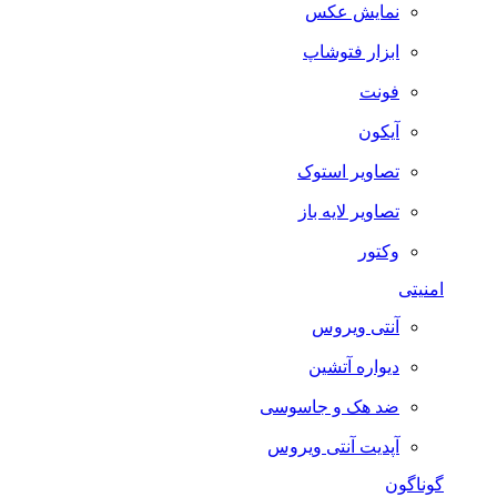
نمایش عکس
ابزار فتوشاپ
فونت
آیکون
تصاویر استوک
تصاویر لایه باز
وکتور
امنیتی
آنتی ویروس
دیواره آتشین
ضد هک و جاسوسی
آپدیت آنتی ویروس
گوناگون