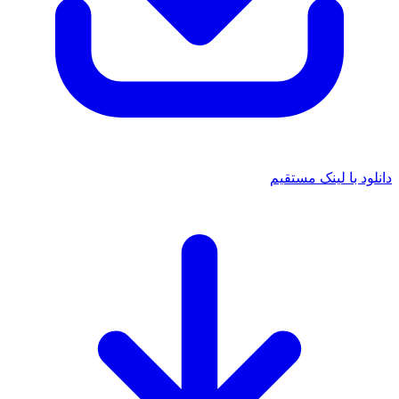
د با لینک مستقیم