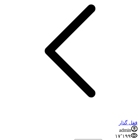
گذار
admi
۱۷٬۱۹