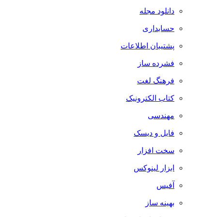
دانلود مجله
حسابداری
پشتیبان اطلاعات
فشرده ساز
فرهنگ لغت
کتاب الکترونیک
مهندسی
فایل و دیسک
سخت افزار
ابزار لینوکس
آفیس
بهینه ساز