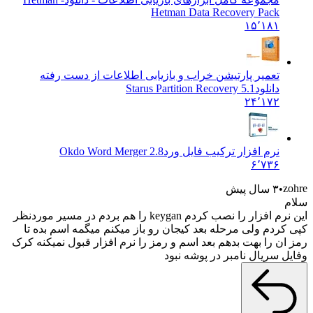
Hetman Data Recovery Pack
۱۵٬۱۸۱
تعمیر پارتیشن خراب و بازیابی اطلاعات از دست رفته
دانلود
Starus Partition Recovery 5.1
۲۴٬۱۷۲
نرم افزار ترکیب فایل ورد
Okdo Word Merger 2.8
۶٬۷۳۶
zohre
۳ سال پیش
سلام
این نرم افزار را نصب کردم keygan را هم بردم در مسیر موردنظر
کپی کردم ولی مرحله بعد کیجان رو باز میکنم میگمه اسم بده تا
رمز ان را بهت بدهم بعد اسم و رمز را نرم افزار قبول نمیکنه کرک
وفایل سریال نامبر در پوشه نبود