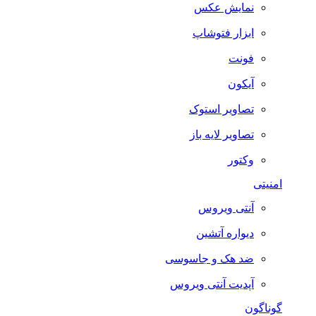
نمایش عکس
ابزار فتوشاپ
فونت
آیکون
تصاویر استوک
تصاویر لایه باز
وکتور
امنیتی
آنتی ویروس
دیواره آتشین
ضد هک و جاسوسی
آپدیت آنتی ویروس
گوناگون