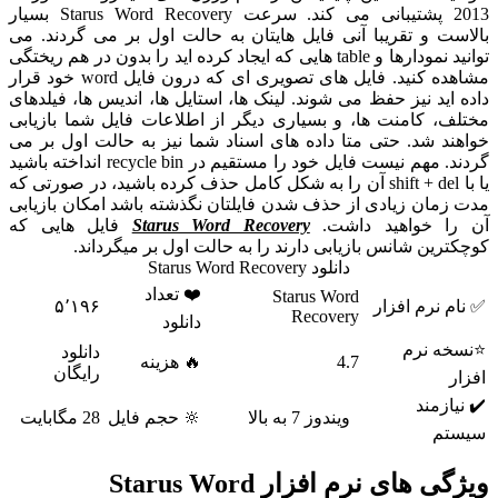
2013 پشتیبانی می کند. سرعت Starus Word Recovery بسیار
بالاست و تقریبا آنی فایل هایتان به حالت اول بر می گردند. می
توانید نمودارها و table هایی که ایجاد کرده اید را بدون در هم ریختگی
مشاهده کنید. فایل های تصویری ای که درون فایل word خود قرار
داده اید نیز حفظ می شوند. لینک ها، استایل ها، اندیس ها، فیلدهای
مختلف، کامنت ها، و بسیاری دیگر از اطلاعات فایل شما بازیابی
خواهند شد. حتی متا داده های اسناد شما نیز به حالت اول بر می
گردند. مهم نیست فایل خود را مستقیم در recycle bin انداخته باشید
یا با shift + del آن را به شکل کامل حذف کرده باشید، در صورتی که
مدت زمان زیادی از حذف شدن فایلتان نگذشته باشد امکان بازیابی
آن را خواهید داشت.
Starus Word Recovery
فایل هایی که
کوچکترین شانس بازیابی دارند را به حالت اول بر میگرداند.
دانلود Starus Word Recovery
❤️ تعداد
Starus Word
✅ نام نرم افزار
۵٬۱۹۶
Recovery
دانلود
⭐نسخه نرم
دانلود
4.7
🔥 هزینه
رایگان
افزار
✔️ نیازمند
ویندوز 7 به بالا
🔆 حجم فایل
28 مگابایت
سیستم
ویژگی های نرم افزار Starus Word