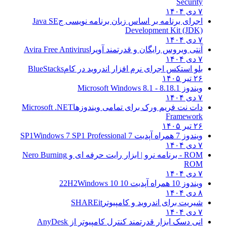
Security
۷ دی ۱۴۰۴
اجرای برنامه بر اساس زبان برنامه نویسی ج
Java SE
Development Kit (JDK)
۷ دی ۱۴۰۴
آنتی ویروس رایگان و قدرتمند آویرا
Avira Free Antivirus
۷ دی ۱۴۰۴
بلو استکس اجرای نرم افزار اندروید در کام
BlueStacks
۲۶ تیر ۱۴۰۵
ویندوز 8.1
8.1 - Microsoft Windows 8.1
۷ دی ۱۴۰۴
دات نت فریم ورک برای تمامی ویندوزها
Microsoft .NET
Framework
۲۶ تیر ۱۴۰۵
ویندوز 7 همراه آپدیت 7 SP1
Windows 7 SP1 Professional
۷ دی ۱۴۰۴
ROM - برنامه نرو | ابزار رایت حرفه ای و
Nero Burning
ROM
۷ دی ۱۴۰۴
ویندوز 10 همراه آپدیت 10 22H2
Windows 10
۸ دی ۱۴۰۴
شیریت برای اندروید و کامپیوتر
SHAREit
۷ دی ۱۴۰۴
انی دسک ابزار قدرتمند کنترل کامپیوتر از
AnyDesk