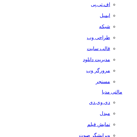
اف.تی.پی
ایمیل
شبکه
طراحی وب
قالب سایت
مدیریت دانلود
مرورگر وب
مسنجر
مالتی مدیا
دی.وی.دی
مبدل
نمایش فیلم
ویرایشگر صوت