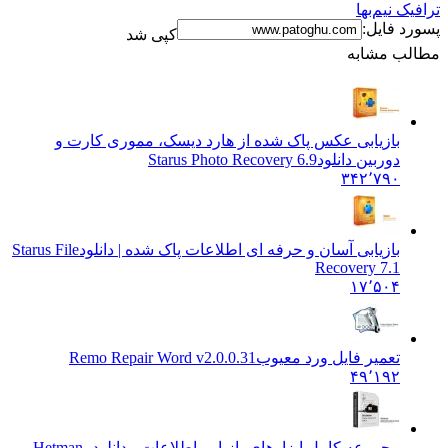
ترافیک نیم‌بها
پسورد فایل:
کپی شد
مطالب مشابه
بازیابی عکس پاک شده از هارد دیسک، مموری کارت و
دوربین دانلود
Starus Photo Recovery 6.9
۳۴۲٬۷۹۰
بازیابی آسان و حرفه ای اطلاعات پاک شده | دانلود
Starus File
Recovery 7.1
۱۷٬۵۰۴
تعمیر فایل ورد معیوب
Remo Repair Word v2.0.0.31
۴۹٬۱۹۲
مجموعه کامل ابزارهای بازیابی اطلاعات - دانلود
Hetman -