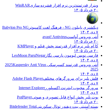
وینرار قدرتمندترین نرم افزار فشرده سازی
WinRAR
۲۰ خرداد ۱۴۰۵
دیکشنری بابیلون NG - فرهنگ لغت کامپیوتر
Babylon Pro NG
۷ دی ۱۴۰۴
آنتی ویروس آواست
avast! Antivirus
۲۰ خرداد ۱۴۰۵
کا ام پلیر نرم افزار قدرتمند پخش فیلم و
KMPlayer
۲۰ خرداد ۱۴۰۵
فارسی نویس لیومون پارسی نگار
LeoMoon ParsiNegar
۸ دی ۱۴۰۴
آنتی ویروس قدرتمند کسپرسکی 2025
Kaspersky Anti Virus
2025
۸ دی ۱۴۰۴
فلش پلیر برای مرورگرهای مختلف
Adobe Flash Player
۷ دی ۱۴۰۴
مرورگر محبوب اینترنت اکسپلورر
Internet Explorer
۷ دی ۱۴۰۴
پوت پلیر پخش انواع فایل تصویری و صوتی
PotPlayer
۲۰ خرداد ۱۴۰۵
بسته امنیتی بیت دیفندر توتال سکوریتی
Bitdefender Total