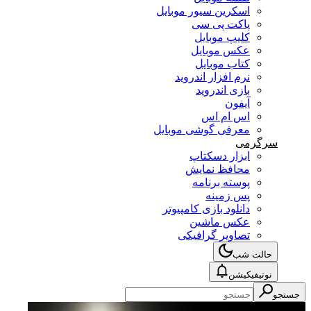
اسکرین سیور موبایل
پاکت پی سی
کلیپ موبایل
عکس موبایل
کتاب موبایل
نرم افزار اندروید
بازی اندروید
آیفون
اس ام اس
معرفی گوشی موبایل
سرگرمی
ابزار دسکتاپ
محافظ نمایش
پوسته برنامه
پس زمینه
دانلود بازی کامپیوتر
عکس ماشین
تصاویر گرافیکی
حالت شب
نوتیفیکیشن
جستجو