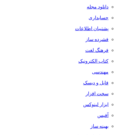
دانلود مجله
حسابداری
پشتیبان اطلاعات
فشرده ساز
فرهنگ لغت
کتاب الکترونیک
مهندسی
فایل و دیسک
سخت افزار
ابزار لینوکس
آفیس
بهینه ساز