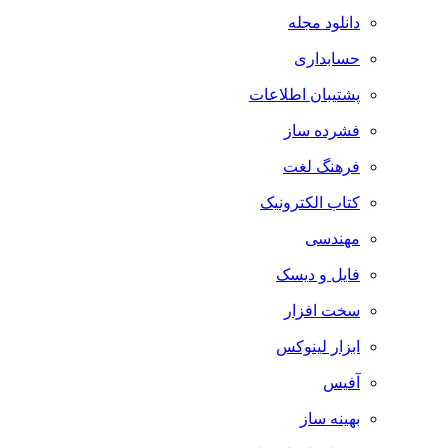
دانلود مجله
حسابداری
پشتیبان اطلاعات
فشرده ساز
فرهنگ لغت
کتاب الکترونیک
مهندسی
فایل و دیسک
سخت افزار
ابزار لینوکس
آفیس
بهینه ساز