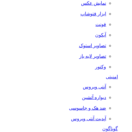
نمایش عکس
ابزار فتوشاپ
فونت
آیکون
تصاویر استوک
تصاویر لایه باز
وکتور
امنیتی
آنتی ویروس
دیواره آتشین
ضد هک و جاسوسی
آپدیت آنتی ویروس
گوناگون