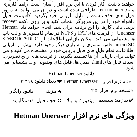
خواهید داشت. کار کردن با این نرم افزار آسان است. رابط کاربری
مانند my computer طراحی شده است و در آن می توانید به مرور
فایل های حذف شده و قابل بازیابی خود بگردید. کافیست فایل
دلخواه خود را در این مرورگر انتخاب کنید و بر روی دکمه recover
بزنید. باقی کارها را این برنامه برای شما انجام خواهد داد. Hetman
Uneraser از فرمت های FAT و NTFS در تمام کامپیوتر ها و لپ تاپ
ها پشتیبانی می کند. امکان بازیابی اطلاعات از SD/SDHC/SDHC,
micro SD، فلش مموری و بسیاری دیگر وجود دارد. پیش از بازیابی
اطلاعات، تمام فایل های قابل بازیابی خود را مشاهده می کنید و می
توانید برای بازیابی آن ها تصمیم بگیرید. از فرمت های رایج تصویری،
اسناد، فایل های html، ایمیل ها، فایل های ویدیویی و ... پشتیبانی می
شود.
دانلود Hetman Uneraser
❤️ تعداد دانلود
Hetman Uneraser
✅ نام نرم افزار
۳٬۴۱۸
⭐نسخه نرم افزار
7.0
🔥 هزینه
دانلود رایگان
✔️ نیازمند سیستم
ویندوز 7 به بالا
🔆 حجم فایل
67 مگابایت
ویژگی های نرم افزار Hetman Uneraser