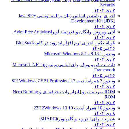
Security
۷ دی ۱۴۰۴
اجرای برنامه بر اساس زبان برنامه نویسی ج
Java SE
Development Kit (JDK)
۷ دی ۱۴۰۴
آنتی ویروس رایگان و قدرتمند آویرا
Avira Free Antivirus
۷ دی ۱۴۰۴
بلو استکس اجرای نرم افزار اندروید در کام
BlueStacks
۲۶ تیر ۱۴۰۵
ویندوز 8.1
8.1 - Microsoft Windows 8.1
۷ دی ۱۴۰۴
دات نت فریم ورک برای تمامی ویندوزها
Microsoft .NET
Framework
۲۶ تیر ۱۴۰۵
ویندوز 7 همراه آپدیت 7 SP1
Windows 7 SP1 Professional
۷ دی ۱۴۰۴
ROM - برنامه نرو | ابزار رایت حرفه ای و
Nero Burning
ROM
۷ دی ۱۴۰۴
ویندوز 10 همراه آپدیت 10 22H2
Windows 10
۸ دی ۱۴۰۴
شیریت برای اندروید و کامپیوتر
SHAREit
۷ دی ۱۴۰۴