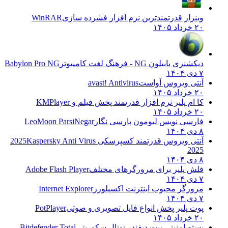
وینرار قدرتمندترین نرم افزار فشرده سازی
WinRAR
۲۰ خرداد ۱۴۰۵
دیکشنری بابیلون NG - فرهنگ لغت کامپیوتر
Babylon Pro NG
۷ دی ۱۴۰۴
آنتی ویروس آواست
avast! Antivirus
۲۰ خرداد ۱۴۰۵
کا ام پلیر نرم افزار قدرتمند پخش فیلم و
KMPlayer
۲۰ خرداد ۱۴۰۵
فارسی نویس لیومون پارسی نگار
LeoMoon ParsiNegar
۸ دی ۱۴۰۴
آنتی ویروس قدرتمند کسپرسکی 2025
Kaspersky Anti Virus
2025
۸ دی ۱۴۰۴
فلش پلیر برای مرورگرهای مختلف
Adobe Flash Player
۷ دی ۱۴۰۴
مرورگر محبوب اینترنت اکسپلورر
Internet Explorer
۷ دی ۱۴۰۴
پوت پلیر پخش انواع فایل تصویری و صوتی
PotPlayer
۲۰ خرداد ۱۴۰۵
بسته امنیتی بیت دیفندر توتال سکوریتی
Bitdefender Total