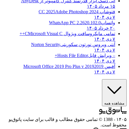
انی دسک ابزار قدرتمند کنترل کامپیوتر از
AnyDesk
۱۵ مرداد ۱۴۰۵
فتوشاپ CC 2025
Adobe Photoshop 2024
۷ دی ۱۴۰۴
واتساپ
WhatsApp PC 2.2620.102.0
۲۰ خرداد ۱۴۰۵
تمامی مایکروسافت ویژوال C
Microsoft Visual C++
۷ دی ۱۴۰۴
آنتی ویروس نورتون سکوریتی
Norton Security
۷ دی ۱۴۰۴
– ویرایش فایل
Hosts File Editor+
۷ دی ۱۴۰۴
آفیس 2019
2019 Microsoft Office 2019 Pro Plus v
۷ دی ۱۴۰۴
مشاهده همه
۱۴۰۵
- 1388 © تمامی حقوق مطالب و قالب برای سایت پاتوق‌یو
محفوظ است.