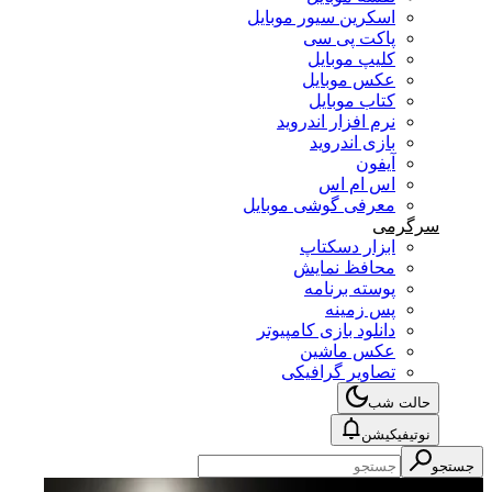
اسکرین سیور موبایل
پاکت پی سی
کلیپ موبایل
عکس موبایل
کتاب موبایل
نرم افزار اندروید
بازی اندروید
آیفون
اس ام اس
معرفی گوشی موبایل
سرگرمی
ابزار دسکتاپ
محافظ نمایش
پوسته برنامه
پس زمینه
دانلود بازی کامپیوتر
عکس ماشین
تصاویر گرافیکی
حالت شب
نوتیفیکیشن
جستجو