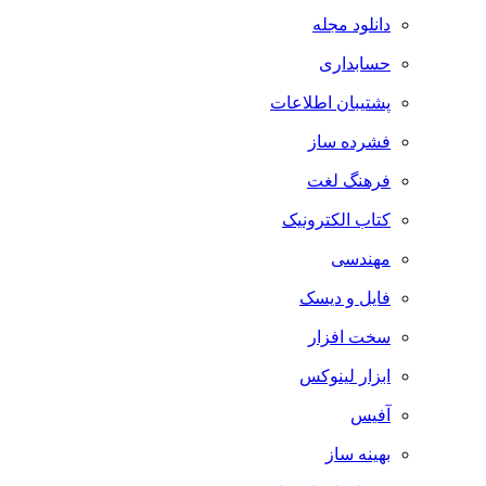
دانلود مجله
حسابداری
پشتیبان اطلاعات
فشرده ساز
فرهنگ لغت
کتاب الکترونیک
مهندسی
فایل و دیسک
سخت افزار
ابزار لینوکس
آفیس
بهینه ساز