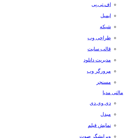
اف.تی.پی
ایمیل
شبکه
طراحی وب
قالب سایت
مدیریت دانلود
مرورگر وب
مسنجر
مالتی مدیا
دی.وی.دی
مبدل
نمایش فیلم
ویرایشگر صوت