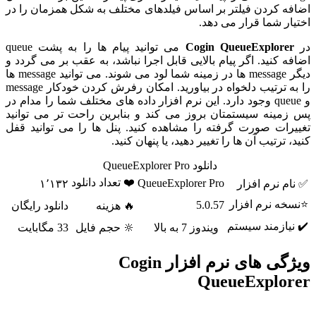
اضافه کردن فیلتر بر اساس فیلدهای مختلف به شکل همزمان را در
اختیار شما قرار می دهد.
در
Cogin QueueExplorer
می توانید پیام ها را به پشت queue
اضافه کنید. اگر پیام بالایی قابل اجرا نباشد، به عقب بر می گردد و
دیگر message ها در زمینه شما لود می شوند. می توانید message ها
را به ترتیب دلخواه در بیاورید. امکان رفرش کردن خودکار message
و queue وجود دارد. این نرم افزار داده های مختلف شما را مدام در
پس زمینه سیستمتان بروز می کند و بنابرین راحت تر می توانید
تغییرات صورت گرفته را مشاهده کنید. پنل ها را می توانید قفل
کنید، ترتیب آن ها را تغییر دهید، یا پنهان کنید.
دانلود QueueExplorer Pro
❤️ تعداد دانلود
QueueExplorer Pro
✅ نام نرم افزار
۱٬۱۳۲
⭐نسخه نرم افزار
5.0.57
🔥 هزینه
دانلود رایگان
✔️ نیازمند سیستم
ویندوز 7 به بالا
🔆 حجم فایل
33 مگابایت
ویژگی های نرم افزار Cogin
QueueExplorer