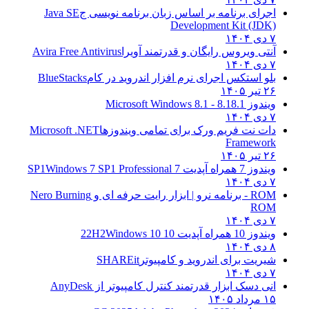
اجرای برنامه بر اساس زبان برنامه نویسی ج
Java SE
Development Kit (JDK)
۷ دی ۱۴۰۴
آنتی ویروس رایگان و قدرتمند آویرا
Avira Free Antivirus
۷ دی ۱۴۰۴
بلو استکس اجرای نرم افزار اندروید در کام
BlueStacks
۲۶ تیر ۱۴۰۵
ویندوز 8.1
8.1 - Microsoft Windows 8.1
۷ دی ۱۴۰۴
دات نت فریم ورک برای تمامی ویندوزها
Microsoft .NET
Framework
۲۶ تیر ۱۴۰۵
ویندوز 7 همراه آپدیت 7 SP1
Windows 7 SP1 Professional
۷ دی ۱۴۰۴
ROM - برنامه نرو | ابزار رایت حرفه ای و
Nero Burning
ROM
۷ دی ۱۴۰۴
ویندوز 10 همراه آپدیت 10 22H2
Windows 10
۸ دی ۱۴۰۴
شیریت برای اندروید و کامپیوتر
SHAREit
۷ دی ۱۴۰۴
انی دسک ابزار قدرتمند کنترل کامپیوتر از
AnyDesk
۱۵ مرداد ۱۴۰۵