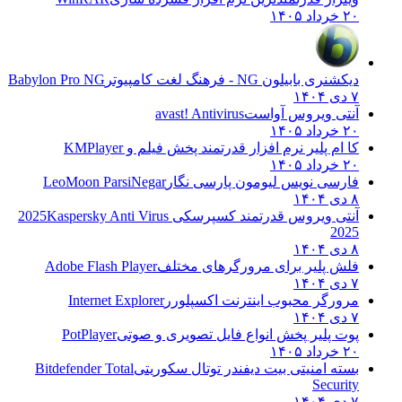
۲۰ خرداد ۱۴۰۵
دیکشنری بابیلون NG - فرهنگ لغت کامپیوتر
Babylon Pro NG
۷ دی ۱۴۰۴
آنتی ویروس آواست
avast! Antivirus
۲۰ خرداد ۱۴۰۵
کا ام پلیر نرم افزار قدرتمند پخش فیلم و
KMPlayer
۲۰ خرداد ۱۴۰۵
فارسی نویس لیومون پارسی نگار
LeoMoon ParsiNegar
۸ دی ۱۴۰۴
آنتی ویروس قدرتمند کسپرسکی 2025
Kaspersky Anti Virus
2025
۸ دی ۱۴۰۴
فلش پلیر برای مرورگرهای مختلف
Adobe Flash Player
۷ دی ۱۴۰۴
مرورگر محبوب اینترنت اکسپلورر
Internet Explorer
۷ دی ۱۴۰۴
پوت پلیر پخش انواع فایل تصویری و صوتی
PotPlayer
۲۰ خرداد ۱۴۰۵
بسته امنیتی بیت دیفندر توتال سکوریتی
Bitdefender Total
Security
۷ دی ۱۴۰۴