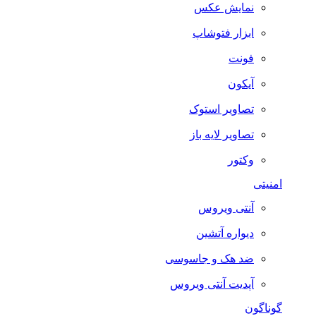
نمایش عکس
ابزار فتوشاپ
فونت
آیکون
تصاویر استوک
تصاویر لایه باز
وکتور
امنیتی
آنتی ویروس
دیواره آتشین
ضد هک و جاسوسی
آپدیت آنتی ویروس
گوناگون