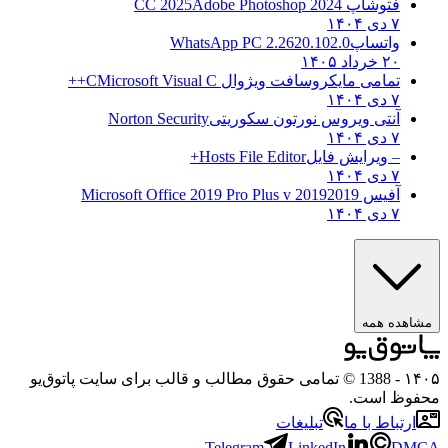
فتوشاپ CC 2025
Adobe Photoshop 2024
۷ دی ۱۴۰۴
واتساپ
WhatsApp PC 2.2620.102.0
۲۰ خرداد ۱۴۰۵
تمامی مایکروسافت ویژوال C
Microsoft Visual C++
۷ دی ۱۴۰۴
آنتی ویروس نورتون سکوریتی
Norton Security
۷ دی ۱۴۰۴
– ویرایش فایل
Hosts File Editor+
۷ دی ۱۴۰۴
آفیس 2019
2019 Microsoft Office 2019 Pro Plus v
۷ دی ۱۴۰۴
مشاهده همه
۱۴۰۵
- 1388 © تمامی حقوق مطالب و قالب برای سایت پاتوق‌یو
محفوظ است.
ارتباط با ما
تبلیغات
Telegram
LinkedIn
DMCA