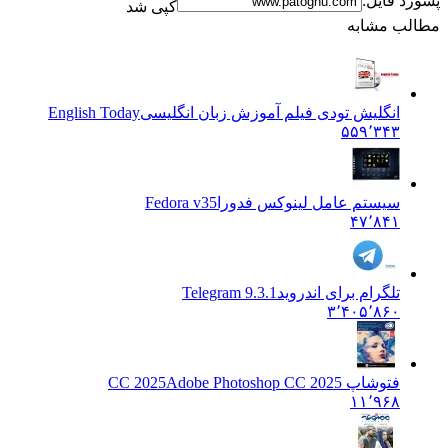
پسورد فایل:
کپی شد
مطالب مشابه
انگلیش تودی فیلم آموزش زبان انگليسی
English Today
۵۵۹٬۳۴۳
سیستم عامل لینوکس فدورا
Fedora v35
۴۷٬۸۴۱
تلگرام برای اندروید
Telegram 9.3.1
۳٬۴۰۵٬۸۶۰
فتوشاپ CC 2025
Adobe Photoshop CC 2025
۱۱٬۹۶۸