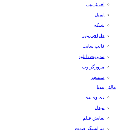
اف.تی.پی
ایمیل
شبکه
طراحی وب
قالب سایت
مدیریت دانلود
مرورگر وب
مسنجر
مالتی مدیا
دی.وی.دی
مبدل
نمایش فیلم
ویرایشگر صوت