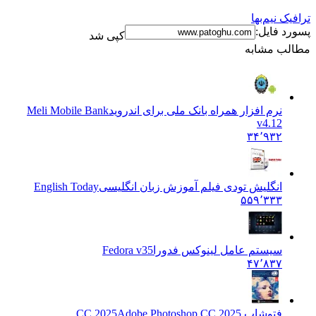
ترافیک نیم‌بها
پسورد فایل:
کپی شد
مطالب مشابه
نرم افزار همراه بانک ملی برای اندروید
Meli Mobile Bank
v4.12
۳۴٬۹۳۲
انگلیش تودی فیلم آموزش زبان انگليسی
English Today
۵۵۹٬۳۳۳
سیستم عامل لینوکس فدورا
Fedora v35
۴۷٬۸۳۷
فتوشاپ CC 2025
Adobe Photoshop CC 2025