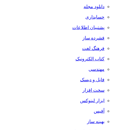
دانلود مجله
حسابداری
پشتیبان اطلاعات
فشرده ساز
فرهنگ لغت
کتاب الکترونیک
مهندسی
فایل و دیسک
سخت افزار
ابزار لینوکس
آفیس
بهینه ساز