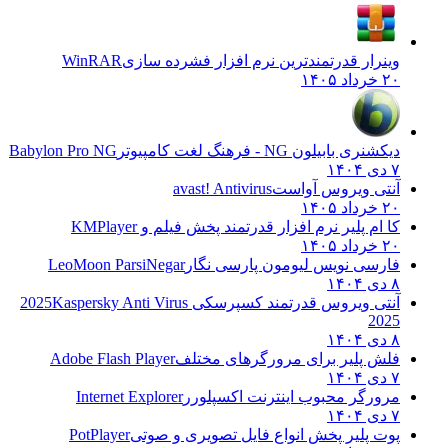
وینرار قدرتمندترین نرم افزار فشرده سازی
WinRAR
۲۰ خرداد ۱۴۰۵
دیکشنری بابیلون NG - فرهنگ لغت کامپیوتر
Babylon Pro NG
۷ دی ۱۴۰۴
آنتی ویروس آواست
avast! Antivirus
۲۰ خرداد ۱۴۰۵
کا ام پلیر نرم افزار قدرتمند پخش فیلم و
KMPlayer
۲۰ خرداد ۱۴۰۵
فارسی نویس لیومون پارسی نگار
LeoMoon ParsiNegar
۸ دی ۱۴۰۴
آنتی ویروس قدرتمند کسپرسکی 2025
Kaspersky Anti Virus
2025
۸ دی ۱۴۰۴
فلش پلیر برای مرورگرهای مختلف
Adobe Flash Player
۷ دی ۱۴۰۴
مرورگر محبوب اینترنت اکسپلورر
Internet Explorer
۷ دی ۱۴۰۴
پوت پلیر پخش انواع فایل تصویری و صوتی
PotPlayer