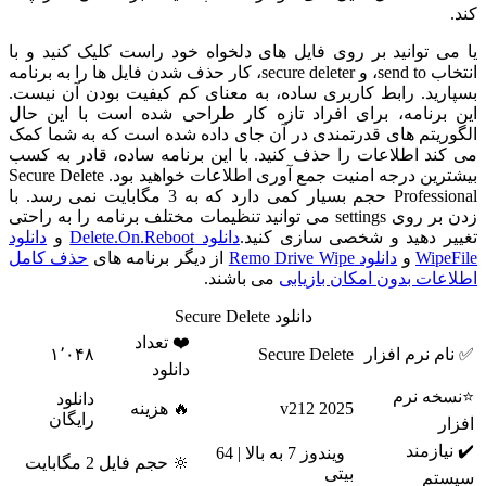
کند.
یا می توانید بر روی فایل های دلخواه خود راست کلیک کنید و با
انتخاب send to، و secure deleter، کار حذف شدن فایل ها را به برنامه
بسپارید. رابط کاربری ساده، به معنای کم کیفیت بودن آن نیست.
این برنامه، برای افراد تازه کار طراحی شده است با این حال
الگوریتم های قدرتمندی در آن جای داده شده است که به شما کمک
می کند اطلاعات را حذف کنید. با این برنامه ساده، قادر به کسب
بیشترین درجه امنیت جمع آوری اطلاعات خواهید بود. Secure Delete
Professional حجم بسیار کمی دارد که به 3 مگابایت نمی رسد. با
زدن بر روی settings می توانید تنظیمات مختلف برنامه را به راحتی
تغییر دهید و شخصی سازی کنید.
دانلود Delete.On.Reboot
و
دانلود
WipeFile
و
دانلود Remo Drive Wipe
از دیگر برنامه های
حذف کامل
اطلاعات بدون امکان بازیابی
می باشند.
دانلود Secure Delete
❤️ تعداد
✅ نام نرم افزار
Secure Delete
۱٬۰۴۸
دانلود
⭐نسخه نرم
دانلود
2025 v212
🔥 هزینه
رایگان
افزار
✔️ نیازمند
ویندوز 7 به بالا | 64
🔆 حجم فایل
2 مگابایت
بیتی
سیستم