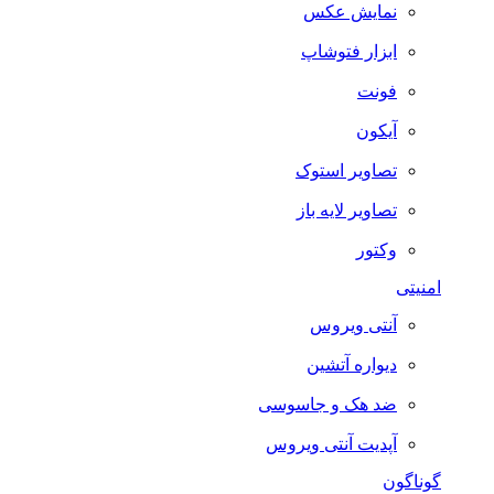
نمایش عکس
ابزار فتوشاپ
فونت
آیکون
تصاویر استوک
تصاویر لایه باز
وکتور
امنیتی
آنتی ویروس
دیواره آتشین
ضد هک و جاسوسی
آپدیت آنتی ویروس
گوناگون