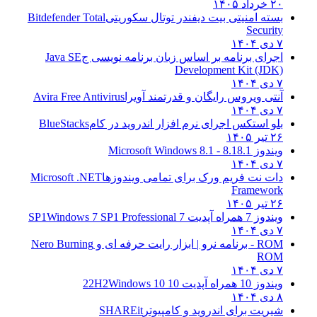
۲۰ خرداد ۱۴۰۵
بسته امنیتی بیت دیفندر توتال سکوریتی
Bitdefender Total
Security
۷ دی ۱۴۰۴
اجرای برنامه بر اساس زبان برنامه نویسی ج
Java SE
Development Kit (JDK)
۷ دی ۱۴۰۴
آنتی ویروس رایگان و قدرتمند آویرا
Avira Free Antivirus
۷ دی ۱۴۰۴
بلو استکس اجرای نرم افزار اندروید در کام
BlueStacks
۲۶ تیر ۱۴۰۵
ویندوز 8.1
8.1 - Microsoft Windows 8.1
۷ دی ۱۴۰۴
دات نت فریم ورک برای تمامی ویندوزها
Microsoft .NET
Framework
۲۶ تیر ۱۴۰۵
ویندوز 7 همراه آپدیت 7 SP1
Windows 7 SP1 Professional
۷ دی ۱۴۰۴
ROM - برنامه نرو | ابزار رایت حرفه ای و
Nero Burning
ROM
۷ دی ۱۴۰۴
ویندوز 10 همراه آپدیت 10 22H2
Windows 10
۸ دی ۱۴۰۴
شیریت برای اندروید و کامپیوتر
SHAREit