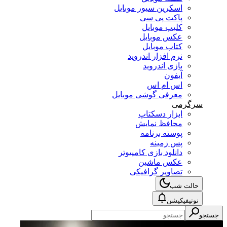
اسکرین سیور موبایل
پاکت پی سی
کلیپ موبایل
عکس موبایل
کتاب موبایل
نرم افزار اندروید
بازی اندروید
آیفون
اس ام اس
معرفی گوشی موبایل
سرگرمی
ابزار دسکتاپ
محافظ نمایش
پوسته برنامه
پس زمینه
دانلود بازی کامپیوتر
عکس ماشین
تصاویر گرافیکی
حالت شب
نوتیفیکیشن
جستجو