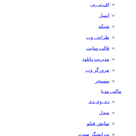
اف.تی.پی
ایمیل
شبکه
طراحی وب
قالب سایت
مدیریت دانلود
مرورگر وب
مسنجر
مالتی مدیا
دی.وی.دی
مبدل
نمایش فیلم
ویرایشگر صوت