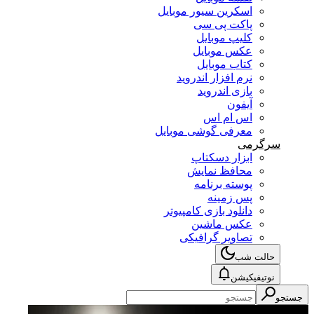
اسکرین سیور موبایل
پاکت پی سی
کلیپ موبایل
عکس موبایل
کتاب موبایل
نرم افزار اندروید
بازی اندروید
آیفون
اس ام اس
معرفی گوشی موبایل
سرگرمی
ابزار دسکتاپ
محافظ نمایش
پوسته برنامه
پس زمینه
دانلود بازی کامپیوتر
عکس ماشین
تصاویر گرافیکی
حالت شب
نوتیفیکیشن
جستجو