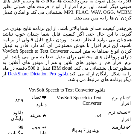
قادر به تبدیل صوت به متن پادکست ها، ملاقات ها و سایر فایل های
صوتی دیگر است. این نرم افزار از انواع فرمت های صوتی نظیر
MP3, FLAC, WAV, OGG, WEBM پشتیبانی می کند و امکان تبدیل
کردن آن ها را به متن می دهد.
هرچقدر کیفیت صدای شما بالاتر باشد، از این برنامه نتایج بهتری می
گیرید. با این حال حتی اگر کیفیت فایل شما چندان خوب نباشد
همچنان می توانید انتظار بدست آوردن نتایج قابل قبولی از برنامه
باشید. این نرم افزار با هوش مصنوعی ای که دارد قادر به تبدیل
کردن انواع صداها به متن است. VovSoft Speech to Text Converter
دارای پروفایل های مختلفی برای تبدیل صدا به متن می باشد. این
نرم افزار هم از موتور های آنلاین و هم از موتور های آفلاین به
منظور تبدیل پشتیبانی می کند. IBM cloud تبدیل تا 500 دقیقه در ماه
را به شکل رایگان ارائه می کند.
دانلود DeskShare Dictation Pro
از
دیگر برنامه های مرتبط می باشد.
دانلود VovSoft Speech to Text Converter
❤️ تعداد
✅ نام نرم
VovSoft Speech to Text
۸۴۹
Converter
افزار
دانلود
⭐نسخه نرم
دانلود
5.4
🔥 هزینه
رایگان
افزار
✔️ نیازمند
99
🔆 حجم
ویندوز 7 به بالا
مگابایت
فایل