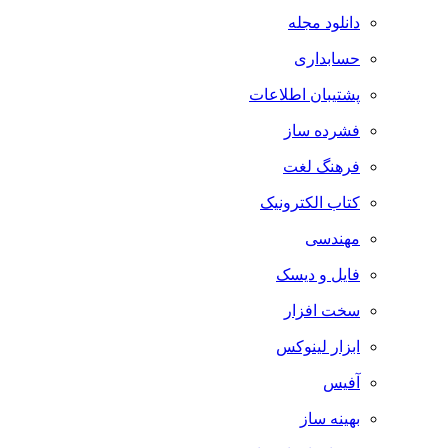
دانلود مجله
حسابداری
پشتیبان اطلاعات
فشرده ساز
فرهنگ لغت
کتاب الکترونیک
مهندسی
فایل و دیسک
سخت افزار
ابزار لینوکس
آفیس
بهینه ساز