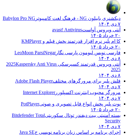
دیکشنری بابیلون NG - فرهنگ لغت کامپیوتر
Babylon Pro NG
۷ دی ۱۴۰۴
آنتی ویروس آواست
avast! Antivirus
۲۰ خرداد ۱۴۰۵
کا ام پلیر نرم افزار قدرتمند پخش فیلم و
KMPlayer
۲۰ خرداد ۱۴۰۵
فارسی نویس لیومون پارسی نگار
LeoMoon ParsiNegar
۸ دی ۱۴۰۴
آنتی ویروس قدرتمند کسپرسکی 2025
Kaspersky Anti Virus
2025
۸ دی ۱۴۰۴
فلش پلیر برای مرورگرهای مختلف
Adobe Flash Player
۷ دی ۱۴۰۴
مرورگر محبوب اینترنت اکسپلورر
Internet Explorer
۷ دی ۱۴۰۴
پوت پلیر پخش انواع فایل تصویری و صوتی
PotPlayer
۲۰ خرداد ۱۴۰۵
بسته امنیتی بیت دیفندر توتال سکوریتی
Bitdefender Total
Security
۷ دی ۱۴۰۴
اجرای برنامه بر اساس زبان برنامه نویسی ج
Java SE