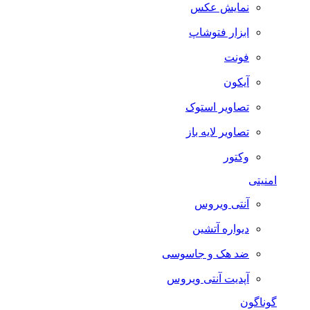
نمایش عکس
ابزار فتوشاپ
فونت
آیکون
تصاویر استوک
تصاویر لایه باز
وکتور
امنیتی
آنتی ویروس
دیواره آتشین
ضد هک و جاسوسی
آپدیت آنتی ویروس
گوناگون