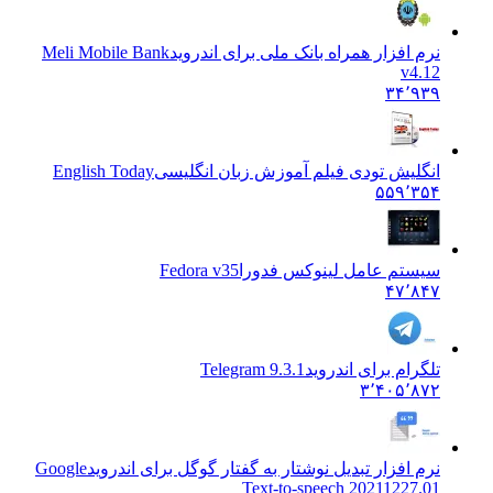
نرم افزار همراه بانک ملی برای اندروید
Meli Mobile Bank
v4.12
۳۴٬۹۳۹
انگلیش تودی فیلم آموزش زبان انگليسی
English Today
۵۵۹٬۳۵۴
سیستم عامل لینوکس فدورا
Fedora v35
۴۷٬۸۴۷
تلگرام برای اندروید
Telegram 9.3.1
۳٬۴۰۵٬۸۷۲
نرم افزار تبدیل نوشتار به گفتار گوگل برای اندروید
Google
Text-to-speech 20211227.01