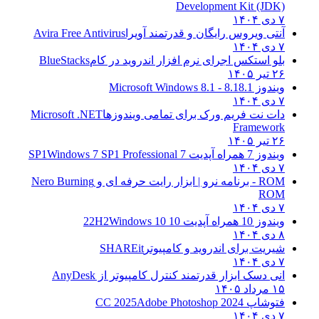
Development Kit (JDK)
۷ دی ۱۴۰۴
آنتی ویروس رایگان و قدرتمند آویرا
Avira Free Antivirus
۷ دی ۱۴۰۴
بلو استکس اجرای نرم افزار اندروید در کام
BlueStacks
۲۶ تیر ۱۴۰۵
ویندوز 8.1
8.1 - Microsoft Windows 8.1
۷ دی ۱۴۰۴
دات نت فریم ورک برای تمامی ویندوزها
Microsoft .NET
Framework
۲۶ تیر ۱۴۰۵
ویندوز 7 همراه آپدیت 7 SP1
Windows 7 SP1 Professional
۷ دی ۱۴۰۴
ROM - برنامه نرو | ابزار رایت حرفه ای و
Nero Burning
ROM
۷ دی ۱۴۰۴
ویندوز 10 همراه آپدیت 10 22H2
Windows 10
۸ دی ۱۴۰۴
شیریت برای اندروید و کامپیوتر
SHAREit
۷ دی ۱۴۰۴
انی دسک ابزار قدرتمند کنترل کامپیوتر از
AnyDesk
۱۵ مرداد ۱۴۰۵
فتوشاپ CC 2025
Adobe Photoshop 2024
۷ دی ۱۴۰۴