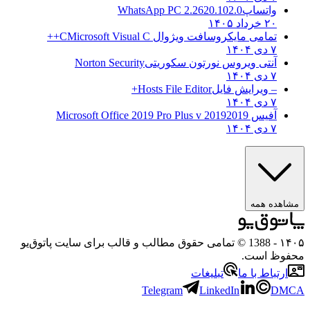
واتساپ
WhatsApp PC 2.2620.102.0
۲۰ خرداد ۱۴۰۵
تمامی مایکروسافت ویژوال C
Microsoft Visual C++
۷ دی ۱۴۰۴
آنتی ویروس نورتون سکوریتی
Norton Security
۷ دی ۱۴۰۴
– ویرایش فایل
Hosts File Editor+
۷ دی ۱۴۰۴
آفیس 2019
2019 Microsoft Office 2019 Pro Plus v
۷ دی ۱۴۰۴
مشاهده همه
۱۴۰۵
- 1388 © تمامی حقوق مطالب و قالب برای سایت پاتوق‌یو
محفوظ است.
ارتباط با ما
تبلیغات
Telegram
LinkedIn
DMCA