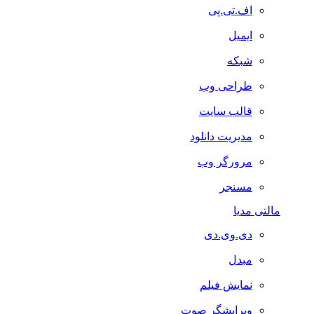
اف.تی.پی
ایمیل
شبکه
طراحی وب
قالب سایت
مدیریت دانلود
مرورگر وب
مسنجر
مالتی مدیا
دی.وی.دی
مبدل
نمایش فیلم
ویرایشگر صوت