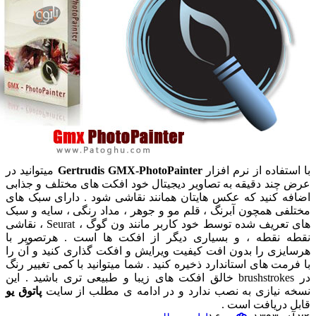
تفاده از نرم افزار
Gertrudis GMX-PhotoPainter
میتوانید در
چند دقیقه به تصاویر دیجیتال خود افکت های مختلف و جذابی
ه کنید که عکس هایتان همانند نقاشی شود . دارای سبک های
فی همچون آبرنگ ، قلم مو و جوهر ،
مداد رنگی ،
سایه و سبک
تعریف شده توسط خود کاربر مانند
ون گوگ ، Seurat ، نقاشی
 نقطه ، و بسیاری دیگر از افکت ها است . هرتصویر با
یزی را بدون افت کیفیت ویرایش و افکت گذاری کنید و آن را
رمت های استاندارد ذخیره کنید . شما میتوانید با کمی تغییر رنگ
brushstrokes خالق افکت های زیبا و طبیعی تری باشید . این
 نیازی به نصب ندارد و در ادامه ی مطلب از سایت
پاتوق یو
 دریافت است .