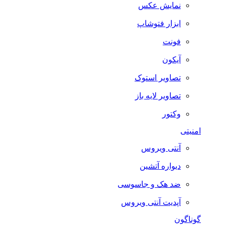
نمایش عکس
ابزار فتوشاپ
فونت
آیکون
تصاویر استوک
تصاویر لایه باز
وکتور
امنیتی
آنتی ویروس
دیواره آتشین
ضد هک و جاسوسی
آپدیت آنتی ویروس
گوناگون