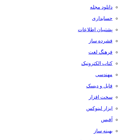
دانلود مجله
حسابداری
پشتیبان اطلاعات
فشرده ساز
فرهنگ لغت
کتاب الکترونیک
مهندسی
فایل و دیسک
سخت افزار
ابزار لینوکس
آفیس
بهینه ساز