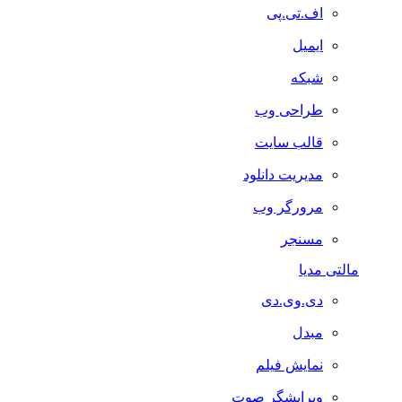
اف.تی.پی
ایمیل
شبکه
طراحی وب
قالب سایت
مدیریت دانلود
مرورگر وب
مسنجر
مالتی مدیا
دی.وی.دی
مبدل
نمایش فیلم
ویرایشگر صوت