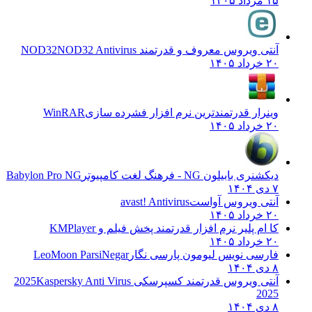
۱۵ مرداد ۱۴۰۵
آنتی ویروس معروف و قدرتمند NOD32
NOD32 Antivirus
۲۰ خرداد ۱۴۰۵
وینرار قدرتمندترین نرم افزار فشرده سازی
WinRAR
۲۰ خرداد ۱۴۰۵
دیکشنری بابیلون NG - فرهنگ لغت کامپیوتر
Babylon Pro NG
۷ دی ۱۴۰۴
آنتی ویروس آواست
avast! Antivirus
۲۰ خرداد ۱۴۰۵
کا ام پلیر نرم افزار قدرتمند پخش فیلم و
KMPlayer
۲۰ خرداد ۱۴۰۵
فارسی نویس لیومون پارسی نگار
LeoMoon ParsiNegar
۸ دی ۱۴۰۴
آنتی ویروس قدرتمند کسپرسکی 2025
Kaspersky Anti Virus
2025
۸ دی ۱۴۰۴