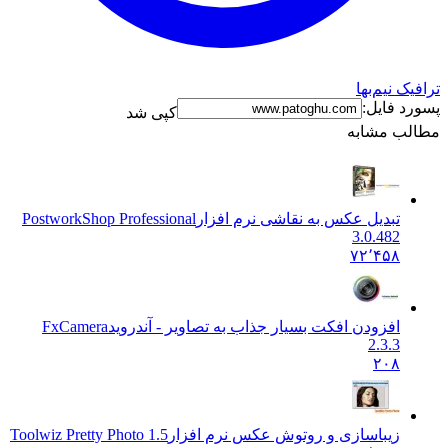
ک نیم‌بها
د فایل:
کپی شد
ب مشابه
تبدیل عکس به نقاشی نرم افزار
PostworkShop Professional
3.0.482
۷۲٬۴۵۸
افزودن افکت بسیار جذاب به تصاویر - آندروید
FxCamera
2.3.3
۲۰۸
زیباسازی و روتوش عکس نرم افزار
Toolwiz Pretty Photo 1.5