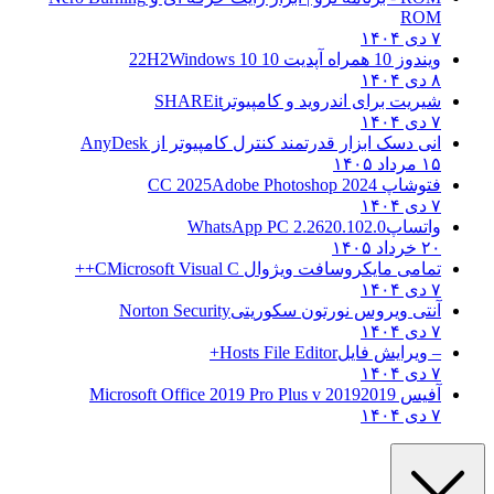
ROM
۷ دی ۱۴۰۴
ویندوز 10 همراه آپدیت 10 22H2
Windows 10
۸ دی ۱۴۰۴
شیریت برای اندروید و کامپیوتر
SHAREit
۷ دی ۱۴۰۴
انی دسک ابزار قدرتمند کنترل کامپیوتر از
AnyDesk
۱۵ مرداد ۱۴۰۵
فتوشاپ CC 2025
Adobe Photoshop 2024
۷ دی ۱۴۰۴
واتساپ
WhatsApp PC 2.2620.102.0
۲۰ خرداد ۱۴۰۵
تمامی مایکروسافت ویژوال C
Microsoft Visual C++
۷ دی ۱۴۰۴
آنتی ویروس نورتون سکوریتی
Norton Security
۷ دی ۱۴۰۴
– ویرایش فایل
Hosts File Editor+
۷ دی ۱۴۰۴
آفیس 2019
2019 Microsoft Office 2019 Pro Plus v
۷ دی ۱۴۰۴