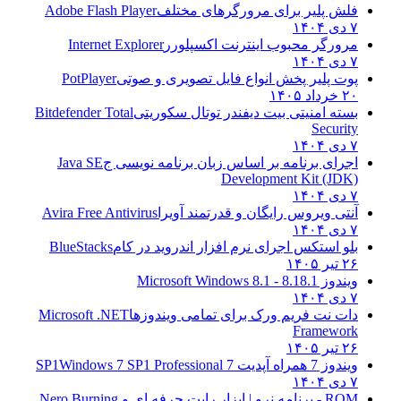
فلش پلیر برای مرورگرهای مختلف
Adobe Flash Player
۷ دی ۱۴۰۴
مرورگر محبوب اینترنت اکسپلورر
Internet Explorer
۷ دی ۱۴۰۴
پوت پلیر پخش انواع فایل تصویری و صوتی
PotPlayer
۲۰ خرداد ۱۴۰۵
بسته امنیتی بیت دیفندر توتال سکوریتی
Bitdefender Total
Security
۷ دی ۱۴۰۴
اجرای برنامه بر اساس زبان برنامه نویسی ج
Java SE
Development Kit (JDK)
۷ دی ۱۴۰۴
آنتی ویروس رایگان و قدرتمند آویرا
Avira Free Antivirus
۷ دی ۱۴۰۴
بلو استکس اجرای نرم افزار اندروید در کام
BlueStacks
۲۶ تیر ۱۴۰۵
ویندوز 8.1
8.1 - Microsoft Windows 8.1
۷ دی ۱۴۰۴
دات نت فریم ورک برای تمامی ویندوزها
Microsoft .NET
Framework
۲۶ تیر ۱۴۰۵
ویندوز 7 همراه آپدیت 7 SP1
Windows 7 SP1 Professional
۷ دی ۱۴۰۴
ROM - برنامه نرو | ابزار رایت حرفه ای و
Nero Burning