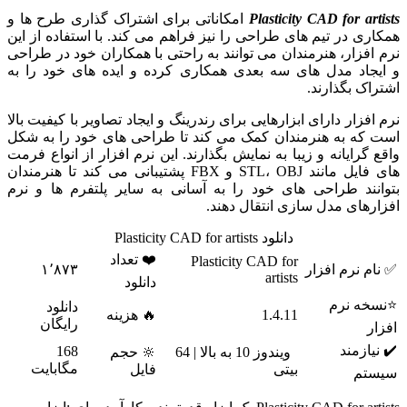
Plasticity CAD for artists
امکاناتی برای اشتراک گذاری طرح ها و
همکاری در تیم های طراحی را نیز فراهم می کند. با استفاده از این
نرم افزار، هنرمندان می توانند به راحتی با همکاران خود در طراحی
و ایجاد مدل های سه بعدی همکاری کرده و ایده های خود را به
اشتراک بگذارند.
نرم افزار دارای ابزارهایی برای رندرینگ و ایجاد تصاویر با کیفیت بالا
است که به هنرمندان کمک می کند تا طراحی های خود را به شکل
واقع گرایانه و زیبا به نمایش بگذارند. این نرم افزار از انواع فرمت
های فایل مانند STL، OBJ و FBX پشتیبانی می کند تا هنرمندان
بتوانند طراحی های خود را به آسانی به سایر پلتفرم ها و نرم
افزارهای مدل سازی انتقال دهند.
دانلود Plasticity CAD for artists
❤️ تعداد
Plasticity CAD for
✅ نام نرم افزار
۱٬۸۷۳
artists
دانلود
⭐نسخه نرم
دانلود
1.4.11
🔥 هزینه
رایگان
افزار
✔️ نیازمند
168
ویندوز 10 به بالا | 64
🔆 حجم
مگابایت
بیتی
فایل
سیستم