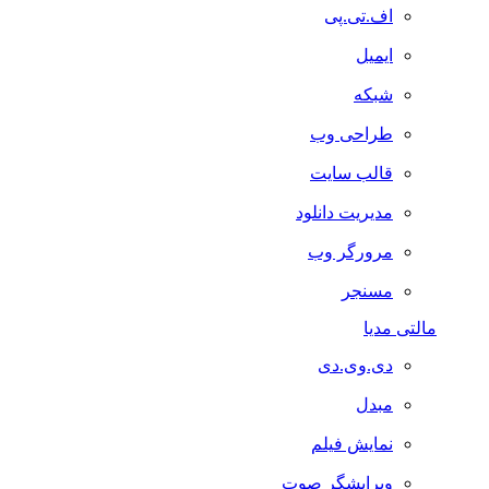
اف.تی.پی
ایمیل
شبکه
طراحی وب
قالب سایت
مدیریت دانلود
مرورگر وب
مسنجر
مالتی مدیا
دی.وی.دی
مبدل
نمایش فیلم
ویرایشگر صوت