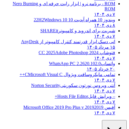
ROM - برنامه نرو | ابزار رایت حرفه ای و
Nero Burning
ROM
۷ دی ۱۴۰۴
ویندوز 10 همراه آپدیت 10 22H2
Windows 10
۸ دی ۱۴۰۴
شیریت برای اندروید و کامپیوتر
SHAREit
۷ دی ۱۴۰۴
انی دسک ابزار قدرتمند کنترل کامپیوتر از
AnyDesk
۱۵ مرداد ۱۴۰۵
فتوشاپ CC 2025
Adobe Photoshop 2024
۷ دی ۱۴۰۴
واتساپ
WhatsApp PC 2.2620.102.0
۲۰ خرداد ۱۴۰۵
تمامی مایکروسافت ویژوال C
Microsoft Visual C++
۷ دی ۱۴۰۴
آنتی ویروس نورتون سکوریتی
Norton Security
۷ دی ۱۴۰۴
– ویرایش فایل
Hosts File Editor+
۷ دی ۱۴۰۴
آفیس 2019
2019 Microsoft Office 2019 Pro Plus v
۷ دی ۱۴۰۴