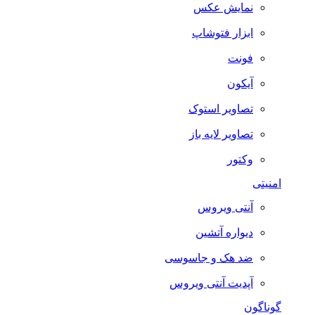
نمایش عکس
ابزار فتوشاپ
فونت
آیکون
تصاویر استوک
تصاویر لایه باز
وکتور
امنیتی
آنتی ویروس
دیواره آتشین
ضد هک و جاسوسی
آپدیت آنتی ویروس
گوناگون