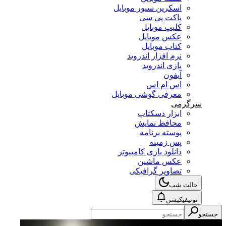
اسکرین سیور موبایل
پاکت پی سی
کلیپ موبایل
عکس موبایل
کتاب موبایل
نرم افزار اندروید
بازی اندروید
آیفون
اس ام اس
معرفی گوشی موبایل
سرگرمی
ابزار دسکتاپ
محافظ نمایش
پوسته برنامه
پس زمینه
دانلود بازی کامپیوتر
عکس ماشین
تصاویر گرافیکی
حالت شب
نوتیفیکیشن
جستجو