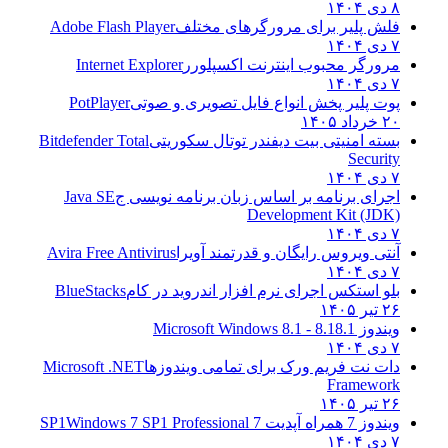
۸ دی ۱۴۰۴
فلش پلیر برای مرورگرهای مختلف
Adobe Flash Player
۷ دی ۱۴۰۴
مرورگر محبوب اینترنت اکسپلورر
Internet Explorer
۷ دی ۱۴۰۴
پوت پلیر پخش انواع فایل تصویری و صوتی
PotPlayer
۲۰ خرداد ۱۴۰۵
بسته امنیتی بیت دیفندر توتال سکوریتی
Bitdefender Total
Security
۷ دی ۱۴۰۴
اجرای برنامه بر اساس زبان برنامه نویسی ج
Java SE
Development Kit (JDK)
۷ دی ۱۴۰۴
آنتی ویروس رایگان و قدرتمند آویرا
Avira Free Antivirus
۷ دی ۱۴۰۴
بلو استکس اجرای نرم افزار اندروید در کام
BlueStacks
۲۶ تیر ۱۴۰۵
ویندوز 8.1
8.1 - Microsoft Windows 8.1
۷ دی ۱۴۰۴
دات نت فریم ورک برای تمامی ویندوزها
Microsoft .NET
Framework
۲۶ تیر ۱۴۰۵
ویندوز 7 همراه آپدیت 7 SP1
Windows 7 SP1 Professional
۷ دی ۱۴۰۴