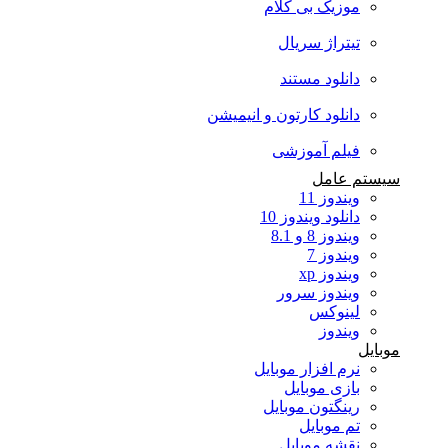
موزیک بی کلام
تیتراژ سریال
دانلود مستند
دانلود کارتون و انیمیشن
فیلم آموزشی
سیستم عامل
ویندوز 11
دانلود ویندوز 10
ویندوز 8 و 8.1
ویندوز 7
ویندوز xp
ویندوز سرور
لینوکس
ویندوز
موبایل
نرم افزار موبایل
بازی موبایل
رینگتون موبایل
تم موبایل
نقشه موبایل