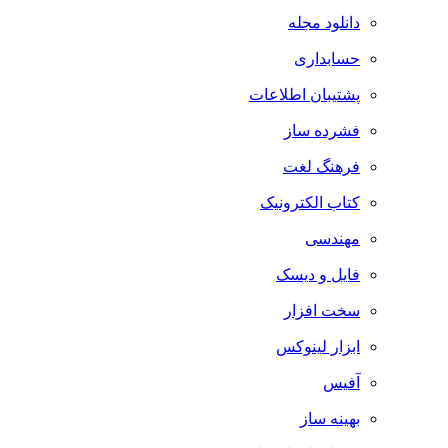
دانلود مجله
حسابداری
پشتیبان اطلاعات
فشرده ساز
فرهنگ لغت
کتاب الکترونیک
مهندسی
فایل و دیسک
سخت افزار
ابزار لینوکس
آفیس
بهینه ساز