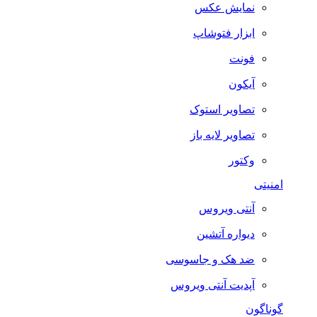
نمایش عکس
ابزار فتوشاپ
فونت
آیکون
تصاویر استوک
تصاویر لایه باز
وکتور
امنیتی
آنتی ویروس
دیواره آتشین
ضد هک و جاسوسی
آپدیت آنتی ویروس
گوناگون