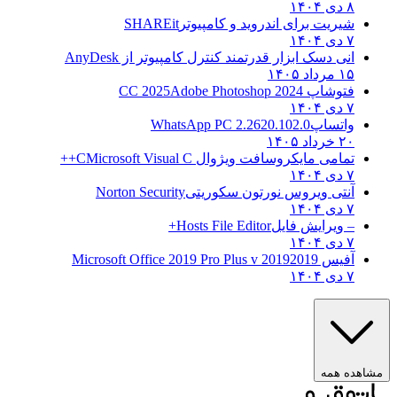
۸ دی ۱۴۰۴
شیریت برای اندروید و کامپیوتر
SHAREit
۷ دی ۱۴۰۴
انی دسک ابزار قدرتمند کنترل کامپیوتر از
AnyDesk
۱۵ مرداد ۱۴۰۵
فتوشاپ CC 2025
Adobe Photoshop 2024
۷ دی ۱۴۰۴
واتساپ
WhatsApp PC 2.2620.102.0
۲۰ خرداد ۱۴۰۵
تمامی مایکروسافت ویژوال C
Microsoft Visual C++
۷ دی ۱۴۰۴
آنتی ویروس نورتون سکوریتی
Norton Security
۷ دی ۱۴۰۴
– ویرایش فایل
Hosts File Editor+
۷ دی ۱۴۰۴
آفیس 2019
2019 Microsoft Office 2019 Pro Plus v
۷ دی ۱۴۰۴
ده همه