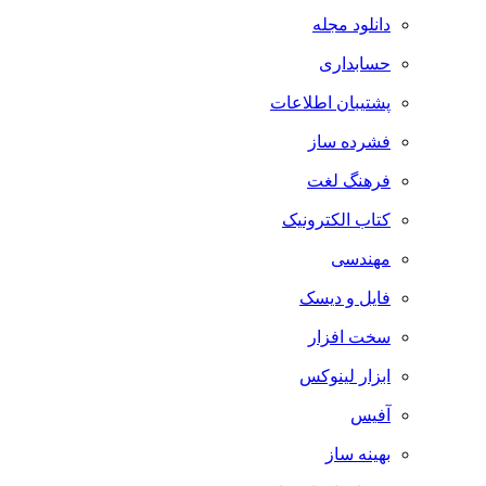
دانلود مجله
حسابداری
پشتیبان اطلاعات
فشرده ساز
فرهنگ لغت
کتاب الکترونیک
مهندسی
فایل و دیسک
سخت افزار
ابزار لینوکس
آفیس
بهینه ساز