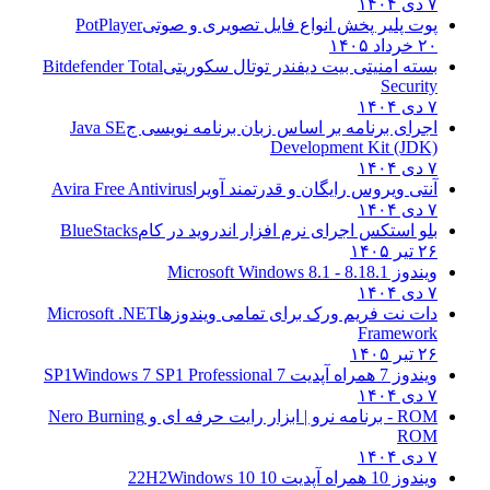
۷ دی ۱۴۰۴
پوت پلیر پخش انواع فایل تصویری و صوتی
PotPlayer
۲۰ خرداد ۱۴۰۵
بسته امنیتی بیت دیفندر توتال سکوریتی
Bitdefender Total
Security
۷ دی ۱۴۰۴
اجرای برنامه بر اساس زبان برنامه نویسی ج
Java SE
Development Kit (JDK)
۷ دی ۱۴۰۴
آنتی ویروس رایگان و قدرتمند آویرا
Avira Free Antivirus
۷ دی ۱۴۰۴
بلو استکس اجرای نرم افزار اندروید در کام
BlueStacks
۲۶ تیر ۱۴۰۵
ویندوز 8.1
8.1 - Microsoft Windows 8.1
۷ دی ۱۴۰۴
دات نت فریم ورک برای تمامی ویندوزها
Microsoft .NET
Framework
۲۶ تیر ۱۴۰۵
ویندوز 7 همراه آپدیت 7 SP1
Windows 7 SP1 Professional
۷ دی ۱۴۰۴
ROM - برنامه نرو | ابزار رایت حرفه ای و
Nero Burning
ROM
۷ دی ۱۴۰۴
ویندوز 10 همراه آپدیت 10 22H2
Windows 10