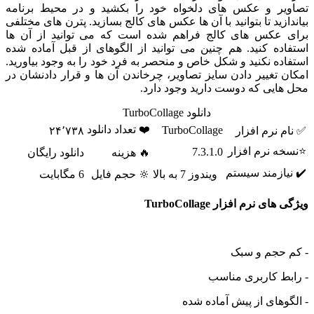
یر و عکس های دلخواه خود را بکشید و در محیط برنامه
ازید تا بتوانید با آن ها عکس های کالج بسازید. پترن های مختلفی
 عکس های کالج فراهم شده است که می توانید از آن ها
ده کنید. هم چنین می توانید از الگوهای از قبل آماده شده
ده نکنید و شکل خاص و منحصر به فرد خود را به وجود بیاورید.
 تغییر دادن سایز تصاویر، چرخاندن آن ها و قرار دادنشان در
ایی که دوست دارید وجود دارد.
دانلود TurboCollage
❤️ تعداد دانلود
TurboCollage
 نرم افزار
۲۴٬۷۳۸
ه نرم افزار
7.3.1.0
🔥 هزینه
دانلود رایگان
ازمند سیستم
ویندوز 7 به بالا
🔆 حجم فایل
6 مگابایت
ی نرم افزار TurboCollage
حجم و سبک
ط کاربری مناسب
وهای از پیش آماده شده