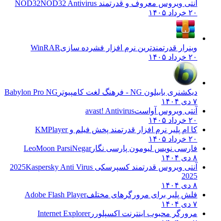
آنتی ویروس معروف و قدرتمند NOD32
NOD32 Antivirus
۲۰ خرداد ۱۴۰۵
وینرار قدرتمندترین نرم افزار فشرده سازی
WinRAR
۲۰ خرداد ۱۴۰۵
دیکشنری بابیلون NG - فرهنگ لغت کامپیوتر
Babylon Pro NG
۷ دی ۱۴۰۴
آنتی ویروس آواست
avast! Antivirus
۲۰ خرداد ۱۴۰۵
کا ام پلیر نرم افزار قدرتمند پخش فیلم و
KMPlayer
۲۰ خرداد ۱۴۰۵
فارسی نویس لیومون پارسی نگار
LeoMoon ParsiNegar
۸ دی ۱۴۰۴
آنتی ویروس قدرتمند کسپرسکی 2025
Kaspersky Anti Virus
2025
۸ دی ۱۴۰۴
فلش پلیر برای مرورگرهای مختلف
Adobe Flash Player
۷ دی ۱۴۰۴
مرورگر محبوب اینترنت اکسپلورر
Internet Explorer