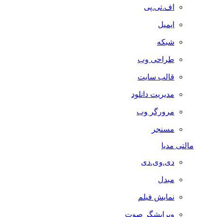
اف.تی.پی
ایمیل
شبکه
طراحی وب
قالب سایت
مدیریت دانلود
مرورگر وب
مسنجر
مالتی مدیا
دی.وی.دی
مبدل
نمایش فیلم
ویرایشگر صوت