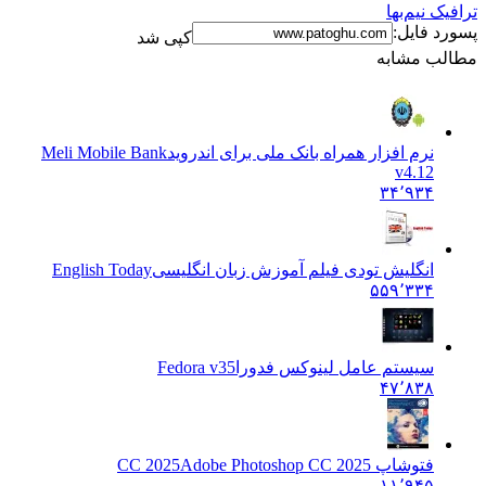
ترافیک نیم‌بها
پسورد فایل:
کپی شد
مطالب مشابه
نرم افزار همراه بانک ملی برای اندروید
Meli Mobile Bank
v4.12
۳۴٬۹۳۴
انگلیش تودی فیلم آموزش زبان انگليسی
English Today
۵۵۹٬۳۳۴
سیستم عامل لینوکس فدورا
Fedora v35
۴۷٬۸۳۸
فتوشاپ CC 2025
Adobe Photoshop CC 2025
۱۱٬۹۴۵