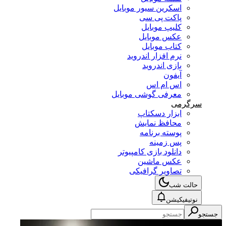
اسکرین سیور موبایل
پاکت پی سی
کلیپ موبایل
عکس موبایل
کتاب موبایل
نرم افزار اندروید
بازی اندروید
آیفون
اس ام اس
معرفی گوشی موبایل
سرگرمی
ابزار دسکتاپ
محافظ نمایش
پوسته برنامه
پس زمینه
دانلود بازی کامپیوتر
عکس ماشین
تصاویر گرافیکی
حالت شب
نوتیفیکیشن
جستجو