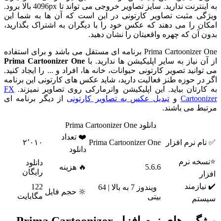
به اینترنت ندارید. سایز تصاویر خروجی می تواند تا 4096px بالا برود.
ویژگی مثبت تصاویر کارتونی در این است که آن ها به شما این
امکان را می دهند که عکس خود را با دیگران به اشتراک بگذارید،
بدون آن که چهره واقعیتان را نشان دهید.
Prima Cartoonizer One برنامه ای مستقل می باشد و برای استفاده
از آن نیاز به سایر اپلیکیشن ها ندارید. با
Prima Cartoonizer One
می توانید تصویر کارتونی حیوانات، خانه ها، افراد و ... را ایجاد کنید.
اگر در حوزه طنز فعالیت دارید، شاید عکس های کارتونی این برنامه
به کارتان بیاید. این اپلیکیشن واترمارکی روی تصاویر نمیزند.
FX
Cartoonizer
و
تبدیل عکس به تصاویر کارتونی
از دیگر برنامه ای
مرتبط می باشند.
دانلود Prima Cartoonizer One
❤️ تعداد
✅ نام نرم افزار
Prima Cartoonizer One
۲٬۰۱۰
دانلود
⭐نسخه نرم
دانلود
5.6.6
🔥 هزینه
رایگان
افزار
✔️ نیازمند
122
ویندوز 7 به بالا | 64
🔆 حجم فایل
مگابایت
بیتی
سیستم