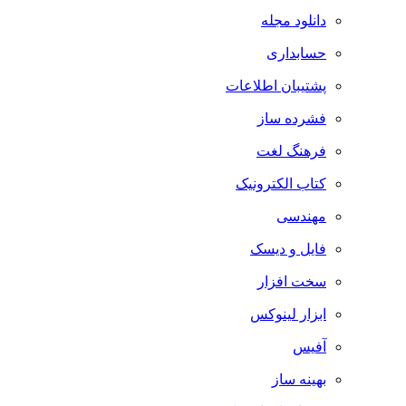
دانلود مجله
حسابداری
پشتیبان اطلاعات
فشرده ساز
فرهنگ لغت
کتاب الکترونیک
مهندسی
فایل و دیسک
سخت افزار
ابزار لینوکس
آفیس
بهینه ساز