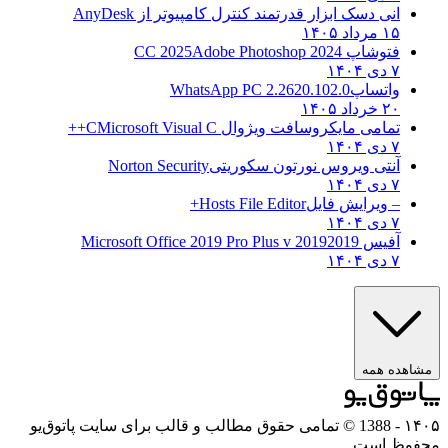
انی دسک ابزار قدرتمند کنترل کامپیوتر از
AnyDesk
۱۵ مرداد ۱۴۰۵
فتوشاپ CC 2025
Adobe Photoshop 2024
۷ دی ۱۴۰۴
واتساپ
WhatsApp PC 2.2620.102.0
۲۰ خرداد ۱۴۰۵
تمامی مایکروسافت ویژوال C
Microsoft Visual C++
۷ دی ۱۴۰۴
آنتی ویروس نورتون سکوریتی
Norton Security
۷ دی ۱۴۰۴
– ویرایش فایل
Hosts File Editor+
۷ دی ۱۴۰۴
آفیس 2019
2019 Microsoft Office 2019 Pro Plus v
۷ دی ۱۴۰۴
مشاهده همه
۱۴۰۵
- 1388 © تمامی حقوق مطالب و قالب برای سایت پاتوق‌یو
محفوظ است.