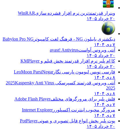
وینرار قدرتمندترین نرم افزار فشرده سازی
WinRAR
۲۰ خرداد ۱۴۰۵
دیکشنری بابیلون NG - فرهنگ لغت کامپیوتر
Babylon Pro NG
۷ دی ۱۴۰۴
آنتی ویروس آواست
avast! Antivirus
۲۰ خرداد ۱۴۰۵
کا ام پلیر نرم افزار قدرتمند پخش فیلم و
KMPlayer
۲۰ خرداد ۱۴۰۵
فارسی نویس لیومون پارسی نگار
LeoMoon ParsiNegar
۸ دی ۱۴۰۴
آنتی ویروس قدرتمند کسپرسکی 2025
Kaspersky Anti Virus
2025
۸ دی ۱۴۰۴
فلش پلیر برای مرورگرهای مختلف
Adobe Flash Player
۷ دی ۱۴۰۴
مرورگر محبوب اینترنت اکسپلورر
Internet Explorer
۷ دی ۱۴۰۴
پوت پلیر پخش انواع فایل تصویری و صوتی
PotPlayer
۲۰ خرداد ۱۴۰۵