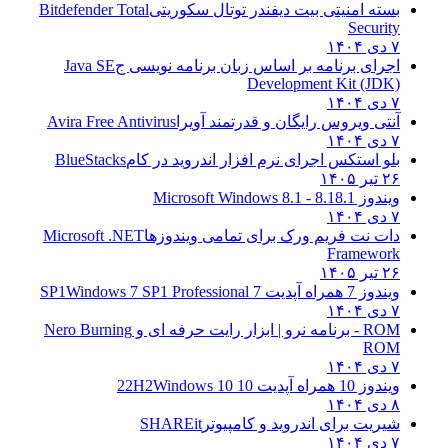
بسته امنیتی بیت دیفندر توتال سکوریتی
Bitdefender Total
Security
۷ دی ۱۴۰۴
اجرای برنامه بر اساس زبان برنامه نویسی ج
Java SE
Development Kit (JDK)
۷ دی ۱۴۰۴
آنتی ویروس رایگان و قدرتمند آویرا
Avira Free Antivirus
۷ دی ۱۴۰۴
بلو استکس اجرای نرم افزار اندروید در کام
BlueStacks
۲۶ تیر ۱۴۰۵
ویندوز 8.1
8.1 - Microsoft Windows 8.1
۷ دی ۱۴۰۴
دات نت فریم ورک برای تمامی ویندوزها
Microsoft .NET
Framework
۲۶ تیر ۱۴۰۵
ویندوز 7 همراه آپدیت 7 SP1
Windows 7 SP1 Professional
۷ دی ۱۴۰۴
ROM - برنامه نرو | ابزار رایت حرفه ای و
Nero Burning
ROM
۷ دی ۱۴۰۴
ویندوز 10 همراه آپدیت 10 22H2
Windows 10
۸ دی ۱۴۰۴
شیریت برای اندروید و کامپیوتر
SHAREit
۷ دی ۱۴۰۴