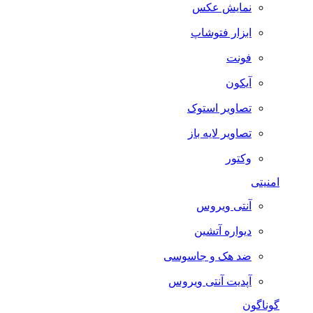
نمایش عکس
ابزار فتوشاپ
فونت
آیکون
تصاویر استوک
تصاویر لایه باز
وکتور
امنیتی
آنتی ویروس
دیواره آتشین
ضد هک و جاسوسی
آپدیت آنتی ویروس
گوناگون