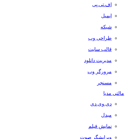
اف.تی.پی
ایمیل
شبکه
طراحی وب
قالب سایت
مدیریت دانلود
مرورگر وب
مسنجر
مالتی مدیا
دی.وی.دی
مبدل
نمایش فیلم
ویرایشگر صوت