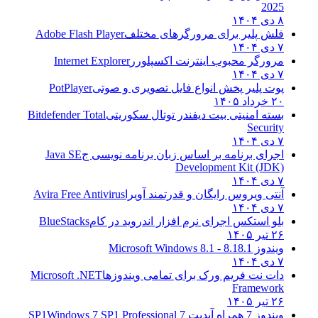
2025
۸ دی ۱۴۰۴
فلش پلیر برای مرورگرهای مختلف
Adobe Flash Player
۷ دی ۱۴۰۴
مرورگر محبوب اینترنت اکسپلورر
Internet Explorer
۷ دی ۱۴۰۴
پوت پلیر پخش انواع فایل تصویری و صوتی
PotPlayer
۲۰ خرداد ۱۴۰۵
بسته امنیتی بیت دیفندر توتال سکوریتی
Bitdefender Total
Security
۷ دی ۱۴۰۴
اجرای برنامه بر اساس زبان برنامه نویسی ج
Java SE
Development Kit (JDK)
۷ دی ۱۴۰۴
آنتی ویروس رایگان و قدرتمند آویرا
Avira Free Antivirus
۷ دی ۱۴۰۴
بلو استکس اجرای نرم افزار اندروید در کام
BlueStacks
۲۶ تیر ۱۴۰۵
ویندوز 8.1
8.1 - Microsoft Windows 8.1
۷ دی ۱۴۰۴
دات نت فریم ورک برای تمامی ویندوزها
Microsoft .NET
Framework
۲۶ تیر ۱۴۰۵
ویندوز 7 همراه آپدیت 7 SP1
Windows 7 SP1 Professional