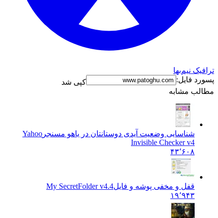
نیم‌بها
فایل:
کپی شد
 مشابه
شناسایی وضعیت آیدی دوستانتان در یاهو مسنجر
Yahoo
Invisible Checker v4
۴۳٬۶۰۸
قفل و مخفی پوشه و فایل
My SecretFolder v4.4
۱۹٬۹۴۳