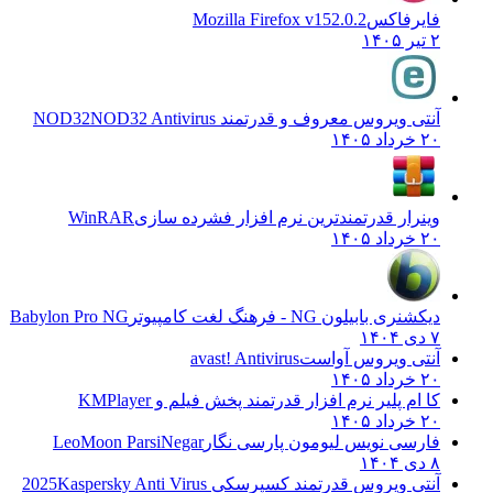
فایرفاکس
Mozilla Firefox v152.0.2
۲ تیر ۱۴۰۵
آنتی ویروس معروف و قدرتمند NOD32
NOD32 Antivirus
۲۰ خرداد ۱۴۰۵
وینرار قدرتمندترین نرم افزار فشرده سازی
WinRAR
۲۰ خرداد ۱۴۰۵
دیکشنری بابیلون NG - فرهنگ لغت کامپیوتر
Babylon Pro NG
۷ دی ۱۴۰۴
آنتی ویروس آواست
avast! Antivirus
۲۰ خرداد ۱۴۰۵
کا ام پلیر نرم افزار قدرتمند پخش فیلم و
KMPlayer
۲۰ خرداد ۱۴۰۵
فارسی نویس لیومون پارسی نگار
LeoMoon ParsiNegar
۸ دی ۱۴۰۴
آنتی ویروس قدرتمند کسپرسکی 2025
Kaspersky Anti Virus