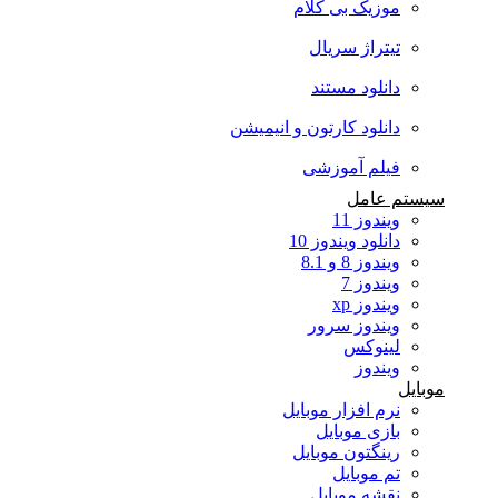
موزیک بی کلام
تیتراژ سریال
دانلود مستند
دانلود کارتون و انیمیشن
فیلم آموزشی
سیستم عامل
ویندوز 11
دانلود ویندوز 10
ویندوز 8 و 8.1
ویندوز 7
ویندوز xp
ویندوز سرور
لینوکس
ویندوز
موبایل
نرم افزار موبایل
بازی موبایل
رینگتون موبایل
تم موبایل
نقشه موبایل