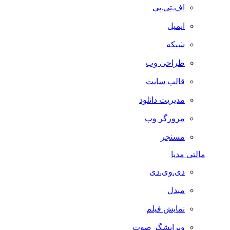
اف.تی.پی
ایمیل
شبکه
طراحی وب
قالب سایت
مدیریت دانلود
مرورگر وب
مسنجر
مالتی مدیا
دی.وی.دی
مبدل
نمایش فیلم
ویرایشگر صوت