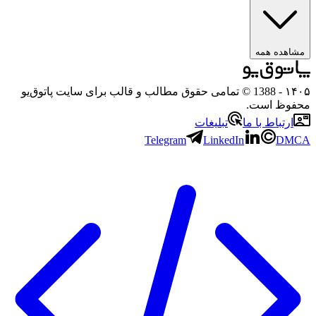
ه همه
- 1388 © تمامی حقوق مطالب و قالب برای سایت پاتوق‌یو
 است.
باط با ما
تبلیغات
Telegram
LinkedIn