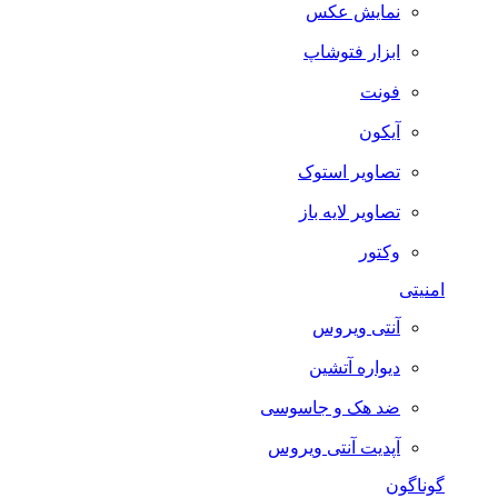
نمایش عکس
ابزار فتوشاپ
فونت
آیکون
تصاویر استوک
تصاویر لایه باز
وکتور
امنیتی
آنتی ویروس
دیواره آتشین
ضد هک و جاسوسی
آپدیت آنتی ویروس
گوناگون