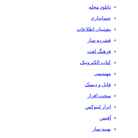
دانلود مجله
حسابداری
پشتیبان اطلاعات
فشرده ساز
فرهنگ لغت
کتاب الکترونیک
مهندسی
فایل و دیسک
سخت افزار
ابزار لینوکس
آفیس
بهینه ساز