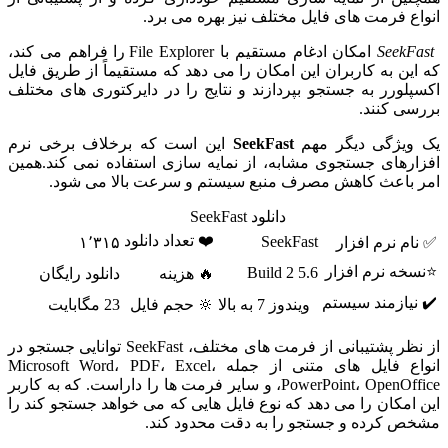
انواع فرمت های فایل مختلف نیز بهره می برد.
SeekFast
امکان ادغام مستقیم با File Explorer را فراهم می کند،
که این به کاربران این امکان را می دهد که مستقیماً از طریق فایل
اکسپلورر به جستجو بپردازند و نتایج را در دایرکتوری های مختلف
بررسی کنند.
یک ویژگی دیگر مهم
SeekFast
این است که برخلاف برخی نرم
افزارهای جستجوی مشابه، از نمایه سازی استفاده نمی کند.همین
امر باعث کاهش مصرف منبع سیستم و سرعت بالا می شود.
دانلود SeekFast
❤️ تعداد دانلود
SeekFast
✅ نام نرم افزار
۱٬۳۱۵
⭐نسخه نرم افزار
5.6 Build 2
🔥 هزینه
دانلود رایگان
✔️ نیازمند سیستم
ویندوز 7 به بالا
🔆 حجم فایل
23 مگابایت
از نظر پشتیبانی از فرمت های مختلف، SeekFast توانایی جستجو در
انواع فایل های متنی از جمله Microsoft Word، PDF، Excel،
PowerPoint، OpenOffice، و سایر فرمت ها را داراست. که به کاربر
این امکان را می دهد که نوع فایل هایی که می خواهد جستجو کند را
مشخص کرده و جستجو را به دقت محدود کند.