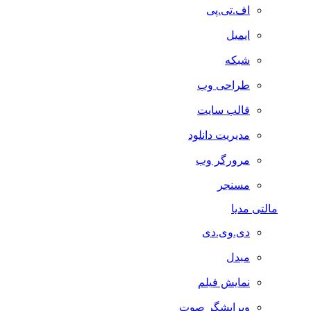
اف.تی.پی
ایمیل
شبکه
طراحی وب
قالب سایت
مدیریت دانلود
مرورگر وب
مسنجر
مالتی مدیا
دی.وی.دی
مبدل
نمایش فیلم
ویرایشگر صوت