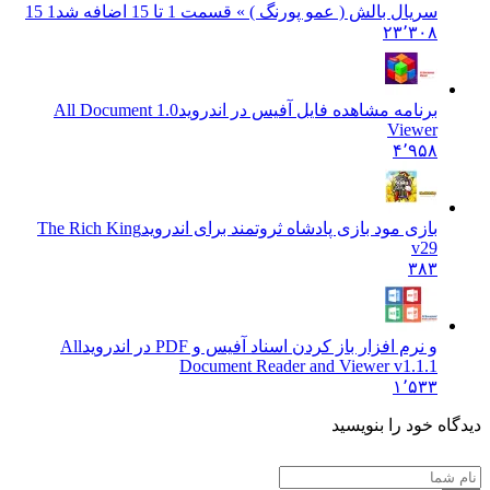
سریال بالش ( عمو پورنگ ) » قسمت 1 تا 15 اضافه شد
1 15
۲۳٬۳۰۸
برنامه مشاهده فایل آفیس در اندروید
1.0 All Document
Viewer
۴٬۹۵۸
بازی مود بازی پادشاه ثروتمند برای اندروید
The Rich King
v29
۳۸۳
و نرم افزار باز کردن اسناد آفیس و PDF در اندروید
All
Document Reader and Viewer v1.1.1
۱٬۵۳۳
دیدگاه خود را بنویسید