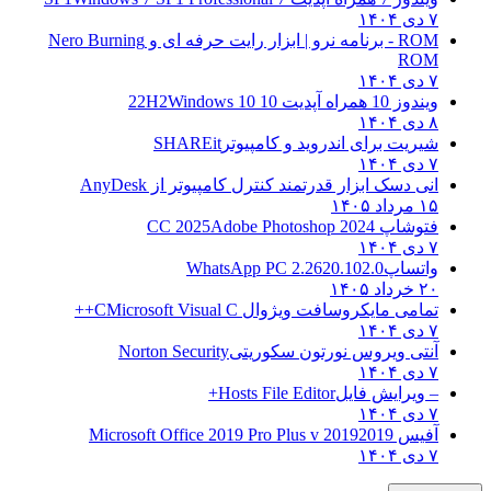
۷ دی ۱۴۰۴
ROM - برنامه نرو | ابزار رایت حرفه ای و
Nero Burning
ROM
۷ دی ۱۴۰۴
ویندوز 10 همراه آپدیت 10 22H2
Windows 10
۸ دی ۱۴۰۴
شیریت برای اندروید و کامپیوتر
SHAREit
۷ دی ۱۴۰۴
انی دسک ابزار قدرتمند کنترل کامپیوتر از
AnyDesk
۱۵ مرداد ۱۴۰۵
فتوشاپ CC 2025
Adobe Photoshop 2024
۷ دی ۱۴۰۴
واتساپ
WhatsApp PC 2.2620.102.0
۲۰ خرداد ۱۴۰۵
تمامی مایکروسافت ویژوال C
Microsoft Visual C++
۷ دی ۱۴۰۴
آنتی ویروس نورتون سکوریتی
Norton Security
۷ دی ۱۴۰۴
– ویرایش فایل
Hosts File Editor+
۷ دی ۱۴۰۴
آفیس 2019
2019 Microsoft Office 2019 Pro Plus v
۷ دی ۱۴۰۴