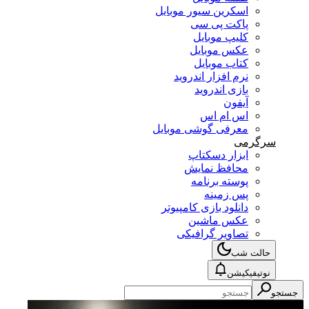
اسکرین سیور موبایل
پاکت پی سی
کلیپ موبایل
عکس موبایل
کتاب موبایل
نرم افزار اندروید
بازی اندروید
آیفون
اس ام اس
معرفی گوشی موبایل
سرگرمی
ابزار دسکتاپ
محافظ نمایش
پوسته برنامه
پس زمینه
دانلود بازی کامپیوتر
عکس ماشین
تصاویر گرافیکی
حالت شب
نوتیفیکیشن
جستجو