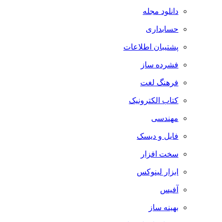
دانلود مجله
حسابداری
پشتیبان اطلاعات
فشرده ساز
فرهنگ لغت
کتاب الکترونیک
مهندسی
فایل و دیسک
سخت افزار
ابزار لینوکس
آفیس
بهینه ساز