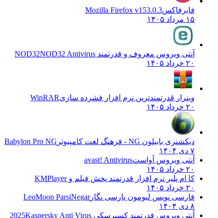
فایرفاکس
Mozilla Firefox v153.0.3
۱۵ مرداد ۱۴۰۵
آنتی ویروس معروف و قدرتمند NOD32
NOD32 Antivirus
۲۰ خرداد ۱۴۰۵
وینرار قدرتمندترین نرم افزار فشرده سازی
WinRAR
۲۰ خرداد ۱۴۰۵
دیکشنری بابیلون NG - فرهنگ لغت کامپیوتر
Babylon Pro NG
۷ دی ۱۴۰۴
آنتی ویروس آواست
avast! Antivirus
۲۰ خرداد ۱۴۰۵
کا ام پلیر نرم افزار قدرتمند پخش فیلم و
KMPlayer
۲۰ خرداد ۱۴۰۵
فارسی نویس لیومون پارسی نگار
LeoMoon ParsiNegar
۸ دی ۱۴۰۴
آنتی ویروس قدرتمند کسپرسکی 2025
Kaspersky Anti Virus