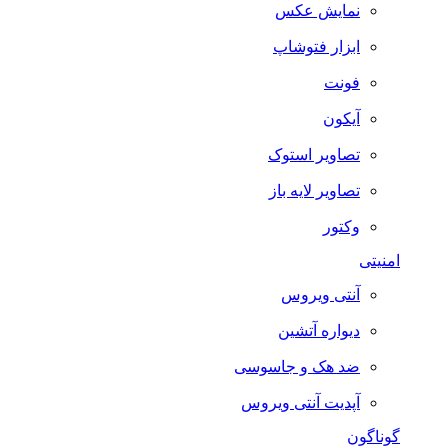
نمایش عکس
ابزار فتوشاپ
فونت
آیکون
تصاویر استوک
تصاویر لایه باز
وکتور
امنیتی
آنتی ویروس
دیواره آتشین
ضد هک و جاسوسی
آپدیت آنتی ویروس
گوناگون