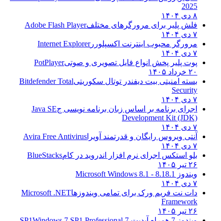
2025
۸ دی ۱۴۰۴
فلش پلیر برای مرورگرهای مختلف
Adobe Flash Player
۷ دی ۱۴۰۴
مرورگر محبوب اینترنت اکسپلورر
Internet Explorer
۷ دی ۱۴۰۴
پوت پلیر پخش انواع فایل تصویری و صوتی
PotPlayer
۲۰ خرداد ۱۴۰۵
بسته امنیتی بیت دیفندر توتال سکوریتی
Bitdefender Total
Security
۷ دی ۱۴۰۴
اجرای برنامه بر اساس زبان برنامه نویسی ج
Java SE
Development Kit (JDK)
۷ دی ۱۴۰۴
آنتی ویروس رایگان و قدرتمند آویرا
Avira Free Antivirus
۷ دی ۱۴۰۴
بلو استکس اجرای نرم افزار اندروید در کام
BlueStacks
۲۶ تیر ۱۴۰۵
ویندوز 8.1
8.1 - Microsoft Windows 8.1
۷ دی ۱۴۰۴
دات نت فریم ورک برای تمامی ویندوزها
Microsoft .NET
Framework
۲۶ تیر ۱۴۰۵
ویندوز 7 همراه آپدیت 7 SP1
Windows 7 SP1 Professional