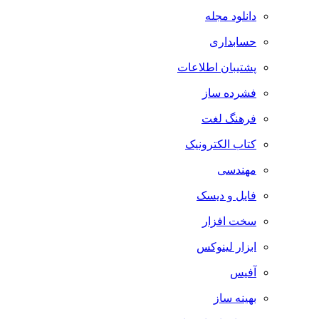
دانلود مجله
حسابداری
پشتیبان اطلاعات
فشرده ساز
فرهنگ لغت
کتاب الکترونیک
مهندسی
فایل و دیسک
سخت افزار
ابزار لینوکس
آفیس
بهینه ساز