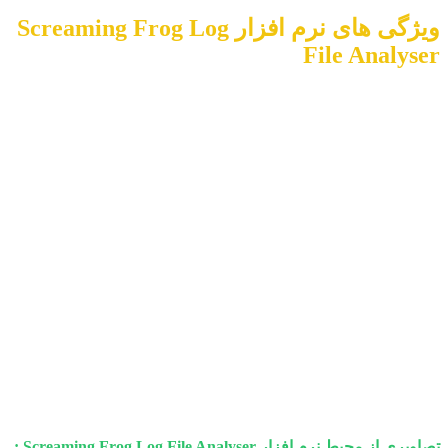
ویژگی های نرم افزار Screaming Frog Log
File Analyser
- ترکیب و مقایسه انواع داده ها
- پیدا کردن صفحات بدون مادر
- یافتن صفحات کند و سریع
- بهبود دادن سئوی وب سایت
- مشاهده رویدادهای مرتبط با بات ها
- آنالیز فایل های لوگ
- پیدا کردن لینک های شکسته شده
- نمایش اطلاعات مهم و اساسی برای ادمین ها
تصاویری از محیط نرم افزار Screaming Frog Log File Analyser :