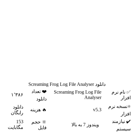
را جمع آوری می کند تا به سئوها، اطلاعات لازم را بدهد. می توانید
لینک هایی که بات های گوگل و دیگر بات های جست و جو قادر به
crawl کردن آن ها هستند را بیابید. سرعت بررسی این لینک ها نیز
توسط این بات ها به شما نشان داده می شود. علاوه بر این می توانید
ببینید که کدام موتور جست و جو، بیش از هر بات دیگری لینک های
شما را بررسی می کند و حتی از تعداد لینک های crawl شده در هر
روز با خبر شوید.
تعداد رخدادهای مرتبط با بات ها به شما نشان داده می شود. می
توانید لینک های شکسته شده و ارور های وب سایت خود را به راحتی
پیدا کنید. در صورتی که لینک شکسته پیدا کردید می توانید لینک ها را
به مکان دلخواه خود ریدایرکت کنید تا سئوی سایت شما بهبود پیدا
کند.
Screaming Frog Log File Analyser
حتی صفحاتی که سریع یا
کند بارگذاری می شوند را نیز ارزیابی می کند.
دانلود Screaming Frog Log File Analyser
❤️ تعداد
✅ نام نرم
Screaming Frog Log File
۱٬۳۸۶
Analyser
افزار
دانلود
⭐نسخه نرم
دانلود
v5.3
🔥 هزینه
رایگان
افزار
✔️ نیازمند
153
🔆 حجم
ویندوز 7 به بالا
مگابایت
فایل
سیستم