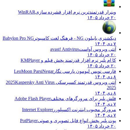
وینرار قدرتمندترین نرم افزار فشرده سازی
WinRAR
۲۰ خرداد ۱۴۰۵
دیکشنری بابیلون NG - فرهنگ لغت کامپیوتر
Babylon Pro NG
۷ دی ۱۴۰۴
آنتی ویروس آواست
avast! Antivirus
۲۰ خرداد ۱۴۰۵
کا ام پلیر نرم افزار قدرتمند پخش فیلم و
KMPlayer
۲۰ خرداد ۱۴۰۵
فارسی نویس لیومون پارسی نگار
LeoMoon ParsiNegar
۸ دی ۱۴۰۴
آنتی ویروس قدرتمند کسپرسکی 2025
Kaspersky Anti Virus
2025
۸ دی ۱۴۰۴
فلش پلیر برای مرورگرهای مختلف
Adobe Flash Player
۷ دی ۱۴۰۴
مرورگر محبوب اینترنت اکسپلورر
Internet Explorer
۷ دی ۱۴۰۴
پوت پلیر پخش انواع فایل تصویری و صوتی
PotPlayer
۲۰ خرداد ۱۴۰۵