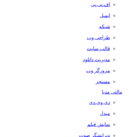
اف.تی.پی
ایمیل
شبکه
طراحی وب
قالب سایت
مدیریت دانلود
مرورگر وب
مسنجر
مالتی مدیا
دی.وی.دی
مبدل
نمایش فیلم
ویرایشگر صوت