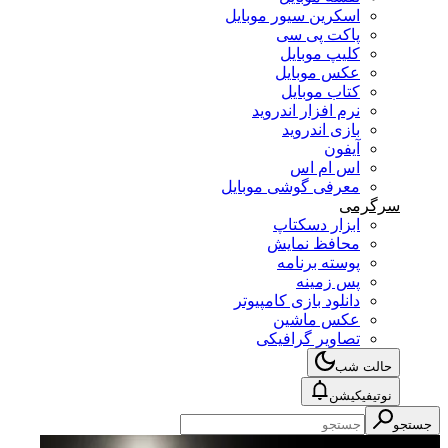
اسکرین سیور موبایل
پاکت پی سی
کلیپ موبایل
عکس موبایل
کتاب موبایل
نرم افزار اندروید
بازی اندروید
آیفون
اس ام اس
معرفی گوشی موبایل
سرگرمی
ابزار دسکتاپ
محافظ نمایش
پوسته برنامه
پس زمینه
دانلود بازی کامپیوتر
عکس ماشین
تصاویر گرافیکی
حالت شب
نوتیفیکیشن
جستجو