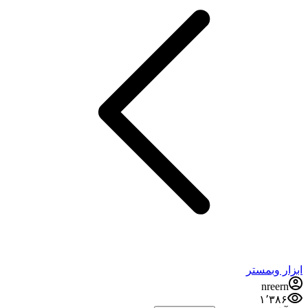
ابزار وبمستر
nreern
۱٬۳۸۶