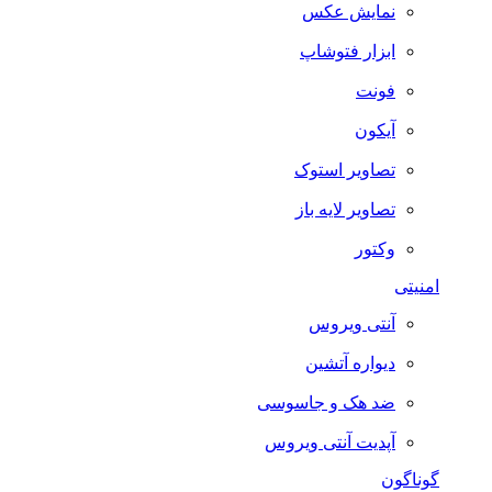
نمایش عکس
ابزار فتوشاپ
فونت
آیکون
تصاویر استوک
تصاویر لایه باز
وکتور
امنیتی
آنتی ویروس
دیواره آتشین
ضد هک و جاسوسی
آپدیت آنتی ویروس
گوناگون