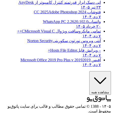
انی دسک ابزار قدرتمند کنترل کامپیوتر از
AnyDesk
۲۳ تیر ۱۴۰۵
فتوشاپ CC 2025
Adobe Photoshop 2024
۷ دی ۱۴۰۴
واتساپ
WhatsApp PC 2.2620.102.0
۲۰ خرداد ۱۴۰۵
تمامی مایکروسافت ویژوال C
Microsoft Visual C++
۷ دی ۱۴۰۴
آنتی ویروس نورتون سکوریتی
Norton Security
۷ دی ۱۴۰۴
– ویرایش فایل
Hosts File Editor+
۷ دی ۱۴۰۴
آفیس 2019
2019 Microsoft Office 2019 Pro Plus v
۷ دی ۱۴۰۴
مشاهده همه
۱۴۰۵
- 1388 © تمامی حقوق مطالب و قالب برای سایت پاتوق‌یو
محفوظ است.