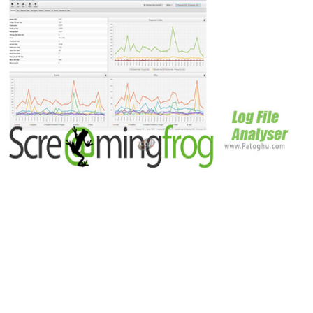
Screaming Frog Log File Analyser
آپلود فایل های لوگ، تایید
کردن بات های موتور های جست و جو، یافتن url های crawl شده، و
آنالیز کردن داده های ربات جست و جو و رفتار آن ها را برای شما
امکان پذیر می کند. این گونه اطلاعات برای بهینه سازی سئوی
سایت بینهایت ارزشمند هستند. این نرم افزار برخلاف حجم کمی که
دارد بسیار قدرتمند است و می تواند میلیون ها خط فایل log شما را
در دیتابیسی هوشمند قرار دهد. این برنامه داده های کلیدی فایل log