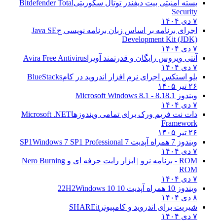
بسته امنیتی بیت دیفندر توتال سکوریتی
Bitdefender Total
Security
۷ دی ۱۴۰۴
اجرای برنامه بر اساس زبان برنامه نویسی ج
Java SE
Development Kit (JDK)
۷ دی ۱۴۰۴
آنتی ویروس رایگان و قدرتمند آویرا
Avira Free Antivirus
۷ دی ۱۴۰۴
بلو استکس اجرای نرم افزار اندروید در کام
BlueStacks
۲۶ تیر ۱۴۰۵
ویندوز 8.1
8.1 - Microsoft Windows 8.1
۷ دی ۱۴۰۴
دات نت فریم ورک برای تمامی ویندوزها
Microsoft .NET
Framework
۲۶ تیر ۱۴۰۵
ویندوز 7 همراه آپدیت 7 SP1
Windows 7 SP1 Professional
۷ دی ۱۴۰۴
ROM - برنامه نرو | ابزار رایت حرفه ای و
Nero Burning
ROM
۷ دی ۱۴۰۴
ویندوز 10 همراه آپدیت 10 22H2
Windows 10
۸ دی ۱۴۰۴
شیریت برای اندروید و کامپیوتر
SHAREit
۷ دی ۱۴۰۴