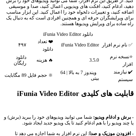
کنید. از طریق این نرم افزار، شما می توانید ویدیوهای خود را برش
دهید، ادغام کنید، افکت های ویدیویی اعمال کنید، صدا و موسیقی
اضافه کنید، و تغییرات دلخواه خود را اعمال کنید. این ابزار مناسب
برای ویرایشگران حرفه ای و همچنین افرادی است که به دنبال یک
راه ساده برای ویرایش ویدیوها هستند.
دانلود iFunia Video Editor
❤️ تعداد
✅ نام نرم افزار
iFunia Video Editor
۴۹۷
دانلود
⭐نسخه نرم
دانلود
3.5.0
🔥 هزینه
رایگان
افزار
✔️ نیازمند
ویندوز 7 به بالا | 64
🔆 حجم فایل
89 مگابایت
بیتی
سیستم
قابلیت های کلیدی iFunia Video Editor
- برش و ادغام ویدیو:
شما می توانید ویدیوهای خود را ببرید (برش) و
یا چند ویدیو را با هم ادغام کنید تا یک ویدیو جدید ایجاد شود.
- افزودن موزیک و صدا
: این نرم افزار به شما اجازه می دهد تا