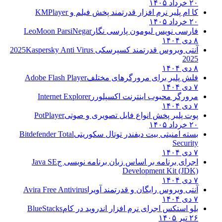
۲۰ خرداد ۱۴۰۵
کا ام پلیر نرم افزار قدرتمند پخش فیلم و
KMPlayer
۲۰ خرداد ۱۴۰۵
فارسی نویس لیومون پارسی نگار
LeoMoon ParsiNegar
۸ دی ۱۴۰۴
آنتی ویروس قدرتمند کسپرسکی 2025
Kaspersky Anti Virus
2025
۸ دی ۱۴۰۴
فلش پلیر برای مرورگرهای مختلف
Adobe Flash Player
۷ دی ۱۴۰۴
مرورگر محبوب اینترنت اکسپلورر
Internet Explorer
۷ دی ۱۴۰۴
پوت پلیر پخش انواع فایل تصویری و صوتی
PotPlayer
۲۰ خرداد ۱۴۰۵
بسته امنیتی بیت دیفندر توتال سکوریتی
Bitdefender Total
Security
۷ دی ۱۴۰۴
اجرای برنامه بر اساس زبان برنامه نویسی ج
Java SE
Development Kit (JDK)
۷ دی ۱۴۰۴
آنتی ویروس رایگان و قدرتمند آویرا
Avira Free Antivirus
۷ دی ۱۴۰۴
بلو استکس اجرای نرم افزار اندروید در کام
BlueStacks
۲۶ تیر ۱۴۰۵