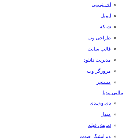
اف.تی.پی
ایمیل
شبکه
طراحی وب
قالب سایت
مدیریت دانلود
مرورگر وب
مسنجر
مالتی مدیا
دی.وی.دی
مبدل
نمایش فیلم
ویرایشگر صوت