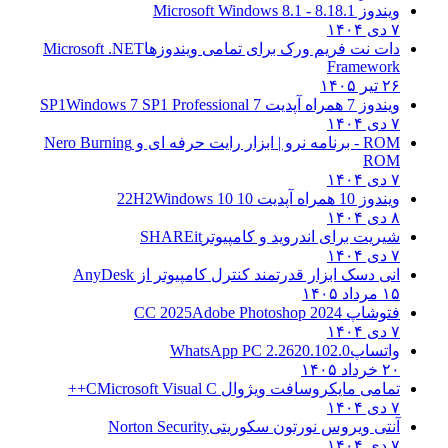
ویندوز 8.1
8.1 - Microsoft Windows 8.1
۷ دی ۱۴۰۴
دات نت فریم ورک برای تمامی ویندوزها
Microsoft .NET
Framework
۲۶ تیر ۱۴۰۵
ویندوز 7 همراه آپدیت 7 SP1
Windows 7 SP1 Professional
۷ دی ۱۴۰۴
ROM - برنامه نرو | ابزار رایت حرفه ای و
Nero Burning
ROM
۷ دی ۱۴۰۴
ویندوز 10 همراه آپدیت 10 22H2
Windows 10
۸ دی ۱۴۰۴
شیریت برای اندروید و کامپیوتر
SHAREit
۷ دی ۱۴۰۴
انی دسک ابزار قدرتمند کنترل کامپیوتر از
AnyDesk
۱۵ مرداد ۱۴۰۵
فتوشاپ CC 2025
Adobe Photoshop 2024
۷ دی ۱۴۰۴
واتساپ
WhatsApp PC 2.2620.102.0
۲۰ خرداد ۱۴۰۵
تمامی مایکروسافت ویژوال C
Microsoft Visual C++
۷ دی ۱۴۰۴
آنتی ویروس نورتون سکوریتی
Norton Security
۷ دی ۱۴۰۴