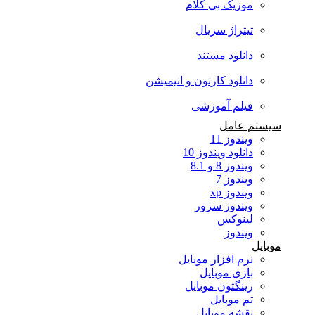
موزیک بی کلام
تیتراژ سریال
دانلود مستند
دانلود کارتون و انیمیشن
فیلم آموزشی
سیستم عامل
ویندوز 11
دانلود ویندوز 10
ویندوز 8 و 8.1
ویندوز 7
ویندوز xp
ویندوز سرور
لینوکس
ویندوز
موبایل
نرم افزار موبایل
بازی موبایل
رینگتون موبایل
تم موبایل
نقشه موبایل