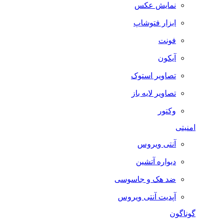
نمایش عکس
ابزار فتوشاپ
فونت
آیکون
تصاویر استوک
تصاویر لایه باز
وکتور
امنیتی
آنتی ویروس
دیواره آتشین
ضد هک و جاسوسی
آپدیت آنتی ویروس
گوناگون