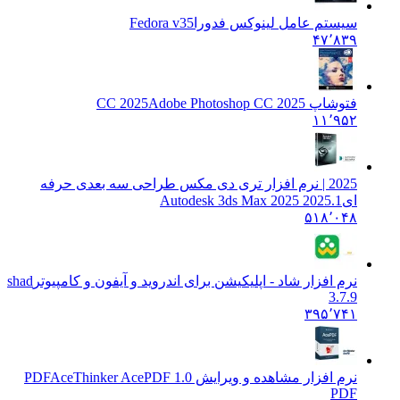
سیستم عامل لینوکس فدورا
Fedora v35
۴۷٬۸۳۹
فتوشاپ CC 2025
Adobe Photoshop CC 2025
۱۱٬۹۵۲
2025 | نرم افزار تری دی مکس طراحی سه بعدی حرفه
ای
Autodesk 3ds Max 2025 2025.1
۵۱۸٬۰۴۸
نرم افزار شاد - اپلیکیشن برای اندروید و آیفون و کامپیوتر
shad
3.7.9
۳۹۵٬۷۴۱
نرم افزار مشاهده و ویرایش PDF
AceThinker AcePDF 1.0
PDF