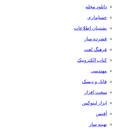
دانلود مجله
حسابداری
پشتیبان اطلاعات
فشرده ساز
فرهنگ لغت
کتاب الکترونیک
مهندسی
فایل و دیسک
سخت افزار
ابزار لینوکس
آفیس
بهینه ساز