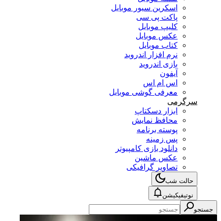
اسکرین سیور موبایل
پاکت پی سی
کلیپ موبایل
عکس موبایل
کتاب موبایل
نرم افزار اندروید
بازی اندروید
آیفون
اس ام اس
معرفی گوشی موبایل
سرگرمی
ابزار دسکتاپ
محافظ نمایش
پوسته برنامه
پس زمینه
دانلود بازی کامپیوتر
عکس ماشین
تصاویر گرافیکی
حالت شب
نوتیفیکیشن
جستجو