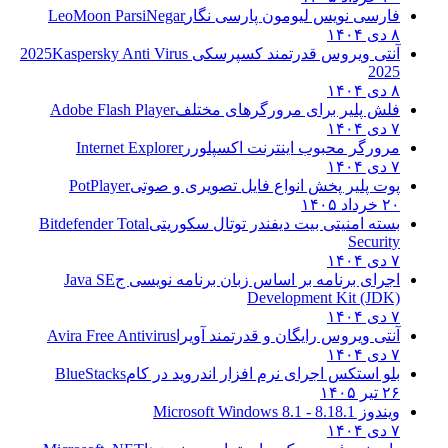
فارسی نویس لیومون پارسی نگار
LeoMoon ParsiNegar
۸ دی ۱۴۰۴
آنتی ویروس قدرتمند کسپرسکی 2025
Kaspersky Anti Virus
2025
۸ دی ۱۴۰۴
فلش پلیر برای مرورگرهای مختلف
Adobe Flash Player
۷ دی ۱۴۰۴
مرورگر محبوب اینترنت اکسپلورر
Internet Explorer
۷ دی ۱۴۰۴
پوت پلیر پخش انواع فایل تصویری و صوتی
PotPlayer
۲۰ خرداد ۱۴۰۵
بسته امنیتی بیت دیفندر توتال سکوریتی
Bitdefender Total
Security
۷ دی ۱۴۰۴
اجرای برنامه بر اساس زبان برنامه نویسی ج
Java SE
Development Kit (JDK)
۷ دی ۱۴۰۴
آنتی ویروس رایگان و قدرتمند آویرا
Avira Free Antivirus
۷ دی ۱۴۰۴
بلو استکس اجرای نرم افزار اندروید در کام
BlueStacks
۲۶ تیر ۱۴۰۵
ویندوز 8.1
8.1 - Microsoft Windows 8.1
۷ دی ۱۴۰۴