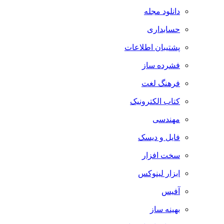
دانلود مجله
حسابداری
پشتیبان اطلاعات
فشرده ساز
فرهنگ لغت
کتاب الکترونیک
مهندسی
فایل و دیسک
سخت افزار
ابزار لینوکس
آفیس
بهینه ساز