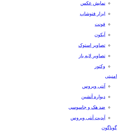
نمایش عکس
ابزار فتوشاپ
فونت
آیکون
تصاویر استوک
تصاویر لایه باز
وکتور
امنیتی
آنتی ویروس
دیواره آتشین
ضد هک و جاسوسی
آپدیت آنتی ویروس
گوناگون