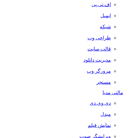
اف.تی.پی
ایمیل
شبکه
طراحی وب
قالب سایت
مدیریت دانلود
مرورگر وب
مسنجر
مالتی مدیا
دی.وی.دی
مبدل
نمایش فیلم
ویرایشگر صوت