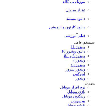
موزیک بی کلام
تیتراژ سریال
دانلود مستند
دانلود کارتون و انیمیشن
فیلم آموزشی
سیستم عامل
ویندوز 11
دانلود ویندوز 10
ویندوز 8 و 8.1
ویندوز 7
ویندوز xp
ویندوز سرور
لینوکس
ویندوز
موبایل
نرم افزار موبایل
بازی موبایل
رینگتون موبایل
تم موبایل
نقشه موبایل