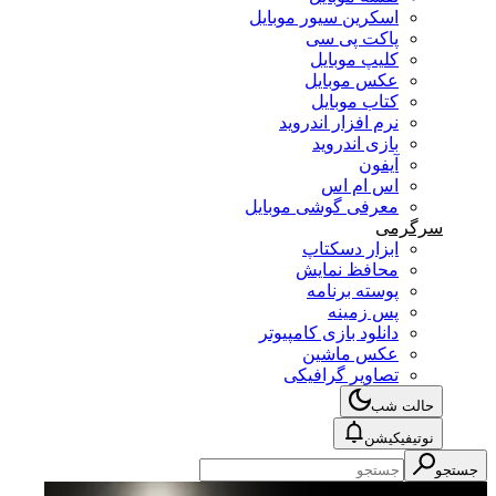
اسکرین سیور موبایل
پاکت پی سی
کلیپ موبایل
عکس موبایل
کتاب موبایل
نرم افزار اندروید
بازی اندروید
آیفون
اس ام اس
معرفی گوشی موبایل
سرگرمی
ابزار دسکتاپ
محافظ نمایش
پوسته برنامه
پس زمینه
دانلود بازی کامپیوتر
عکس ماشین
تصاویر گرافیکی
حالت شب
نوتیفیکیشن
جستجو