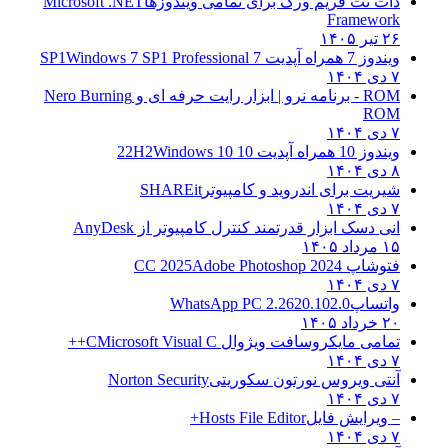
دات نت فریم ورک برای تمامی ویندوزها
Microsoft .NET
Framework
۲۶ تیر ۱۴۰۵
ویندوز 7 همراه آپدیت 7 SP1
Windows 7 SP1 Professional
۷ دی ۱۴۰۴
ROM - برنامه نرو | ابزار رایت حرفه ای و
Nero Burning
ROM
۷ دی ۱۴۰۴
ویندوز 10 همراه آپدیت 10 22H2
Windows 10
۸ دی ۱۴۰۴
شیریت برای اندروید و کامپیوتر
SHAREit
۷ دی ۱۴۰۴
انی دسک ابزار قدرتمند کنترل کامپیوتر از
AnyDesk
۱۵ مرداد ۱۴۰۵
فتوشاپ CC 2025
Adobe Photoshop 2024
۷ دی ۱۴۰۴
واتساپ
WhatsApp PC 2.2620.102.0
۲۰ خرداد ۱۴۰۵
تمامی مایکروسافت ویژوال C
Microsoft Visual C++
۷ دی ۱۴۰۴
آنتی ویروس نورتون سکوریتی
Norton Security
۷ دی ۱۴۰۴
– ویرایش فایل
Hosts File Editor+
۷ دی ۱۴۰۴