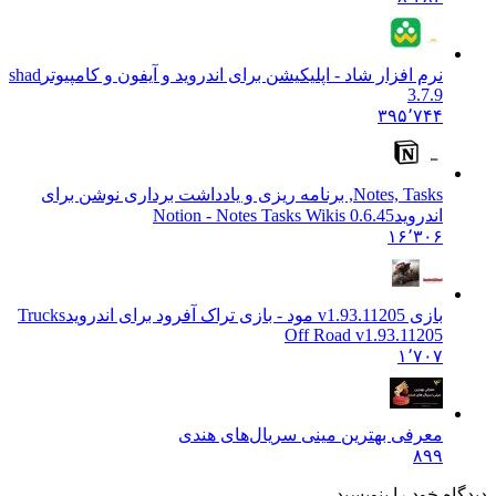
نرم افزار شاد - اپلیکیشن برای اندروید و آیفون و کامپیوتر
shad
3.7.9
۳۹۵٬۷۴۴
Notes, Tasks, برنامه ریزی و یادداشت برداری نوشن برای
اندروید
0.6.45 Notion - Notes Tasks Wikis
۱۶٬۳۰۶
بازی v1.93.11205‏ مود - بازی تراک آفرود برای اندروید
Trucks
Off Road v1.93.11205
۱٬۷۰۷
معرفی بهترین مینی سریال‌های هندی
۸۹۹
دیدگاه خود را بنویسید