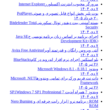
مرورگر محبوب اینترنت اکسپلورر
Internet Explorer
۷ دی ۱۴۰۴
پوت پلیر پخش انواع فایل تصویری و صوتی
PotPlayer
۲۰ خرداد ۱۴۰۵
بسته امنیتی بیت دیفندر توتال سکوریتی
Bitdefender Total
Security
۷ دی ۱۴۰۴
اجرای برنامه بر اساس زبان برنامه نویسی ج
Java SE
Development Kit (JDK)
۷ دی ۱۴۰۴
آنتی ویروس رایگان و قدرتمند آویرا
Avira Free Antivirus
۷ دی ۱۴۰۴
بلو استکس اجرای نرم افزار اندروید در کام
BlueStacks
۲۶ تیر ۱۴۰۵
ویندوز 8.1
8.1 - Microsoft Windows 8.1
۷ دی ۱۴۰۴
دات نت فریم ورک برای تمامی ویندوزها
Microsoft .NET
Framework
۲۶ تیر ۱۴۰۵
ویندوز 7 همراه آپدیت 7 SP1
Windows 7 SP1 Professional
۷ دی ۱۴۰۴
ROM - برنامه نرو | ابزار رایت حرفه ای و
Nero Burning
ROM