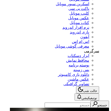
اسکرین سیور موبایل
پاکت پی سی
کلیپ موبایل
عکس موبایل
کتاب موبایل
نرم افزار اندروید
بازی اندروید
آیفون
اس ام اس
معرفی گوشی موبایل
سرگرمی
ابزار دسکتاپ
محافظ نمایش
پوسته برنامه
پس زمینه
دانلود بازی کامپیوتر
عکس ماشین
تصاویر گرافیکی
حالت شب
نوتیفیکیشن
جستجو