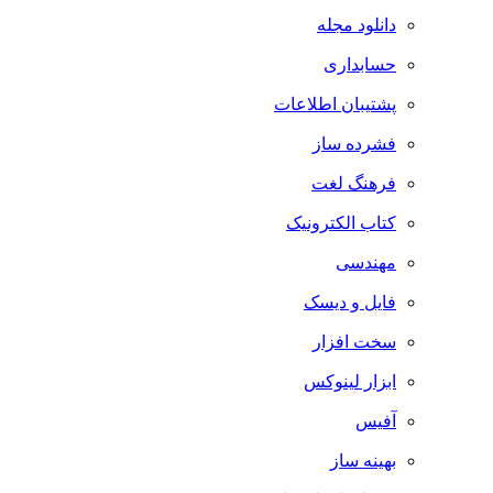
دانلود مجله
حسابداری
پشتیبان اطلاعات
فشرده ساز
فرهنگ لغت
کتاب الکترونیک
مهندسی
فایل و دیسک
سخت افزار
ابزار لینوکس
آفیس
بهینه ساز