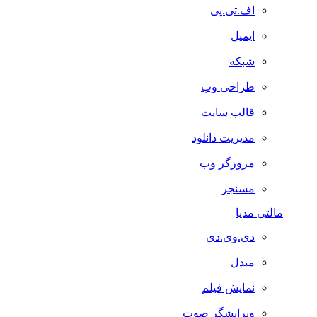
اف.تی.پی
ایمیل
شبکه
طراحی وب
قالب سایت
مدیریت دانلود
مرورگر وب
مسنجر
مالتی مدیا
دی.وی.دی
مبدل
نمایش فیلم
ویرایشگر صوت