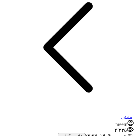
امنیتی
nreern
۲٬۲۳۵
۳۱ شهریور ۱۴۰۴،‏ ۲۳:۲۴