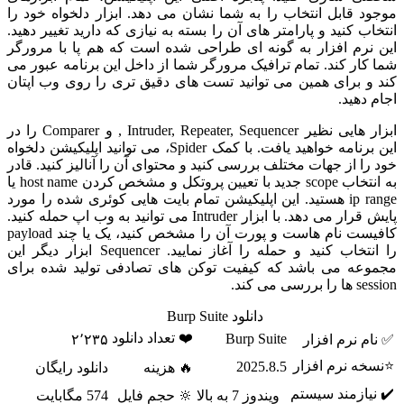
موجود قابل انتخاب را به شما نشان می دهد. ابزار دلخواه خود را
انتخاب کنید و پارامتر های آن را بسته به نیازی که دارید تغییر دهید.
این نرم افزار به گونه ای طراحی شده است که هم پا با مرورگر
شما کار کند. تمام ترافیک مرورگر شما از داخل این برنامه عبور می
کند و برای همین می توانید تست های دقیق تری را روی وب اپتان
اجام دهید.
ابزار هایی نظیر Intruder, Repeater, Sequencer , و Comparer را در
این برنامه خواهید یافت. با کمک Spider، می توانید اپلیکیشن دلخواه
خود را از جهات مختلف بررسی کنید و محتوای آن را آنالیز کنید. قادر
به انتخاب scope جدید با تعیین پروتکل و مشخص کردن host name یا
ip range هستید. این اپلیکیشن تمام بایت هایی کوئری شده را مورد
پایش قرار می دهد. با ابزار Intruder می توانید به وب اپ حمله کنید.
کافیست نام هاست و پورت آن را مشخص کنید، یک یا چند payload
را انتخاب کنید و حمله را آغاز نمایید. Sequencer ابزار دیگر این
مجموعه می باشد که کیفیت توکن های تصادفی تولید شده برای
session ها را بررسی می کند.
دانلود Burp Suite
❤️ تعداد دانلود
Burp Suite
✅ نام نرم افزار
۲٬۲۳۵
⭐نسخه نرم افزار
2025.8.5
🔥 هزینه
دانلود رایگان
✔️ نیازمند سیستم
ویندوز 7 به بالا
🔆 حجم فایل
574 مگابایت