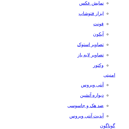
نمایش عکس
ابزار فتوشاپ
فونت
آیکون
تصاویر استوک
تصاویر لایه باز
وکتور
امنیتی
آنتی ویروس
دیواره آتشین
ضد هک و جاسوسی
آپدیت آنتی ویروس
گوناگون