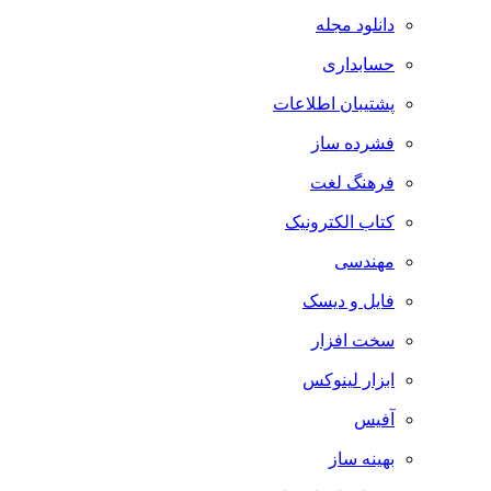
دانلود مجله
حسابداری
پشتیبان اطلاعات
فشرده ساز
فرهنگ لغت
کتاب الکترونیک
مهندسی
فایل و دیسک
سخت افزار
ابزار لینوکس
آفیس
بهینه ساز