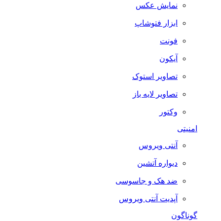
نمایش عکس
ابزار فتوشاپ
فونت
آیکون
تصاویر استوک
تصاویر لایه باز
وکتور
امنیتی
آنتی ویروس
دیواره آتشین
ضد هک و جاسوسی
آپدیت آنتی ویروس
گوناگون