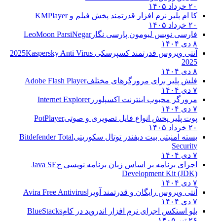
۲۰ خرداد ۱۴۰۵
کا ام پلیر نرم افزار قدرتمند پخش فیلم و
KMPlayer
۲۰ خرداد ۱۴۰۵
فارسی نویس لیومون پارسی نگار
LeoMoon ParsiNegar
۸ دی ۱۴۰۴
آنتی ویروس قدرتمند کسپرسکی 2025
Kaspersky Anti Virus
2025
۸ دی ۱۴۰۴
فلش پلیر برای مرورگرهای مختلف
Adobe Flash Player
۷ دی ۱۴۰۴
مرورگر محبوب اینترنت اکسپلورر
Internet Explorer
۷ دی ۱۴۰۴
پوت پلیر پخش انواع فایل تصویری و صوتی
PotPlayer
۲۰ خرداد ۱۴۰۵
بسته امنیتی بیت دیفندر توتال سکوریتی
Bitdefender Total
Security
۷ دی ۱۴۰۴
اجرای برنامه بر اساس زبان برنامه نویسی ج
Java SE
Development Kit (JDK)
۷ دی ۱۴۰۴
آنتی ویروس رایگان و قدرتمند آویرا
Avira Free Antivirus
۷ دی ۱۴۰۴
بلو استکس اجرای نرم افزار اندروید در کام
BlueStacks
۲۶ تیر ۱۴۰۵