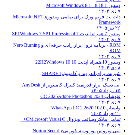
ویندوز 8.1
8.1 - Microsoft Windows 8.1
۷ دی ۱۴۰۴
دات نت فریم ورک برای تمامی ویندوزها
Microsoft .NET
Framework
۲۶ تیر ۱۴۰۵
ویندوز 7 همراه آپدیت 7 SP1
Windows 7 SP1 Professional
۷ دی ۱۴۰۴
ROM - برنامه نرو | ابزار رایت حرفه ای و
Nero Burning
ROM
۷ دی ۱۴۰۴
ویندوز 10 همراه آپدیت 10 22H2
Windows 10
۸ دی ۱۴۰۴
شیریت برای اندروید و کامپیوتر
SHAREit
۷ دی ۱۴۰۴
انی دسک ابزار قدرتمند کنترل کامپیوتر از
AnyDesk
۱۵ مرداد ۱۴۰۵
فتوشاپ CC 2025
Adobe Photoshop 2024
۷ دی ۱۴۰۴
واتساپ
WhatsApp PC 2.2620.102.0
۲۰ خرداد ۱۴۰۵
تمامی مایکروسافت ویژوال C
Microsoft Visual C++
۷ دی ۱۴۰۴
آنتی ویروس نورتون سکوریتی
Norton Security