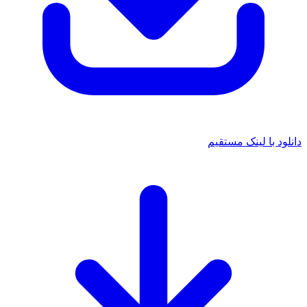
د با لینک مستقیم