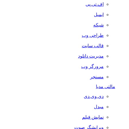
اف.تی.پی
ایمیل
شبکه
طراحی وب
قالب سایت
مدیریت دانلود
مرورگر وب
مسنجر
مالتی مدیا
دی.وی.دی
مبدل
نمایش فیلم
ویرایشگر صوت