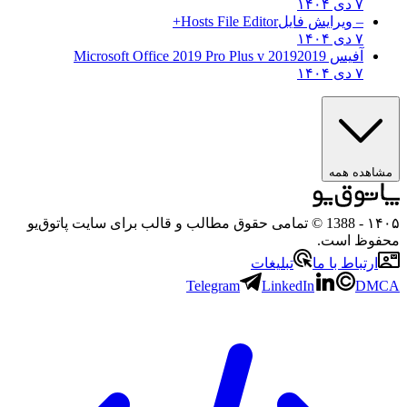
۷ دی ۱۴۰۴
– ویرایش فایل
Hosts File Editor+
۷ دی ۱۴۰۴
آفیس 2019
2019 Microsoft Office 2019 Pro Plus v
۷ دی ۱۴۰۴
هده همه
۱
- 1388 © تمامی حقوق مطالب و قالب برای سایت پاتوق‌یو
وظ است.
رتباط با ما
تبلیغات
Telegram
LinkedIn
D