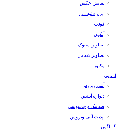
نمایش عکس
ابزار فتوشاپ
فونت
آیکون
تصاویر استوک
تصاویر لایه باز
وکتور
امنیتی
آنتی ویروس
دیواره آتشین
ضد هک و جاسوسی
آپدیت آنتی ویروس
گوناگون