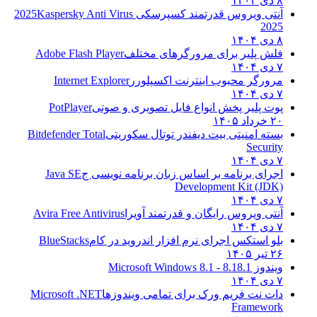
۸ دی ۱۴۰۴
آنتی ویروس قدرتمند کسپرسکی 2025
Kaspersky Anti Virus
2025
۸ دی ۱۴۰۴
فلش پلیر برای مرورگرهای مختلف
Adobe Flash Player
۷ دی ۱۴۰۴
مرورگر محبوب اینترنت اکسپلورر
Internet Explorer
۷ دی ۱۴۰۴
پوت پلیر پخش انواع فایل تصویری و صوتی
PotPlayer
۲۰ خرداد ۱۴۰۵
بسته امنیتی بیت دیفندر توتال سکوریتی
Bitdefender Total
Security
۷ دی ۱۴۰۴
اجرای برنامه بر اساس زبان برنامه نویسی ج
Java SE
Development Kit (JDK)
۷ دی ۱۴۰۴
آنتی ویروس رایگان و قدرتمند آویرا
Avira Free Antivirus
۷ دی ۱۴۰۴
بلو استکس اجرای نرم افزار اندروید در کام
BlueStacks
۲۶ تیر ۱۴۰۵
ویندوز 8.1
8.1 - Microsoft Windows 8.1
۷ دی ۱۴۰۴
دات نت فریم ورک برای تمامی ویندوزها
Microsoft .NET
Framework