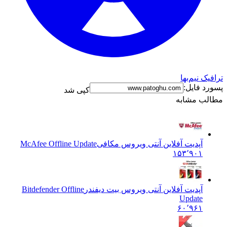
ک نیم‌بها
د فایل:
کپی شد
ب مشابه
آپدیت آفلاین آنتی ویروس مکافی
McAfee Offline Update
۱۵۳٬۹۰۱
آپدیت آفلاین آنتی ویروس بیت دیفندر
Bitdefender Offline
Update
۶۰٬۹۶۱