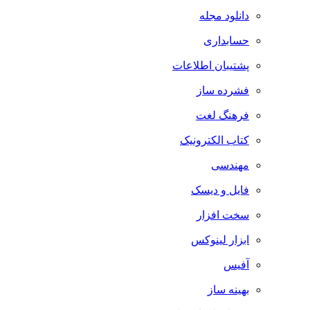
دانلود مجله
حسابداری
پشتیبان اطلاعات
فشرده ساز
فرهنگ لغت
کتاب الکترونیک
مهندسی
فایل و دیسک
سخت افزار
ابزار لینوکس
آفیس
بهینه ساز