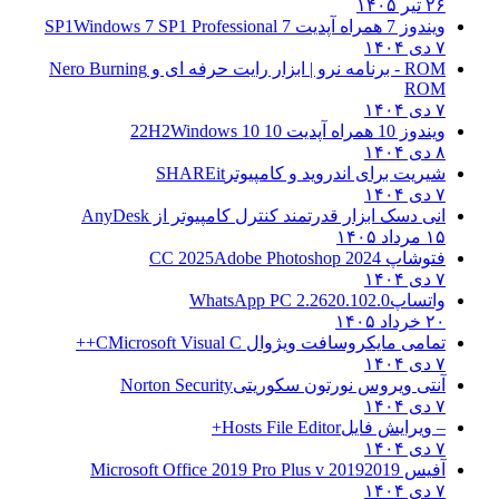
۲۶ تیر ۱۴۰۵
ویندوز 7 همراه آپدیت 7 SP1
Windows 7 SP1 Professional
۷ دی ۱۴۰۴
ROM - برنامه نرو | ابزار رایت حرفه ای و
Nero Burning
ROM
۷ دی ۱۴۰۴
ویندوز 10 همراه آپدیت 10 22H2
Windows 10
۸ دی ۱۴۰۴
شیریت برای اندروید و کامپیوتر
SHAREit
۷ دی ۱۴۰۴
انی دسک ابزار قدرتمند کنترل کامپیوتر از
AnyDesk
۱۵ مرداد ۱۴۰۵
فتوشاپ CC 2025
Adobe Photoshop 2024
۷ دی ۱۴۰۴
واتساپ
WhatsApp PC 2.2620.102.0
۲۰ خرداد ۱۴۰۵
تمامی مایکروسافت ویژوال C
Microsoft Visual C++
۷ دی ۱۴۰۴
آنتی ویروس نورتون سکوریتی
Norton Security
۷ دی ۱۴۰۴
– ویرایش فایل
Hosts File Editor+
۷ دی ۱۴۰۴
آفیس 2019
2019 Microsoft Office 2019 Pro Plus v
۷ دی ۱۴۰۴