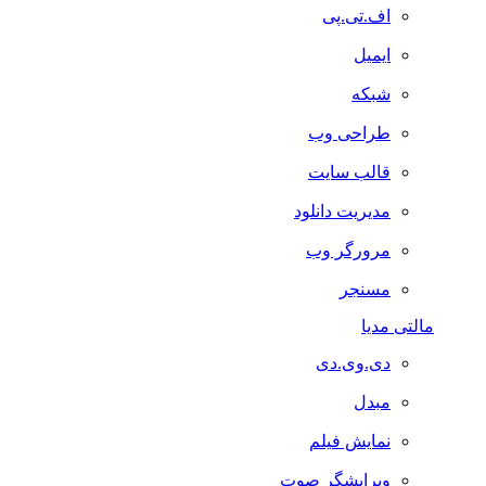
اف.تی.پی
ایمیل
شبکه
طراحی وب
قالب سایت
مدیریت دانلود
مرورگر وب
مسنجر
مالتی مدیا
دی.وی.دی
مبدل
نمایش فیلم
ویرایشگر صوت