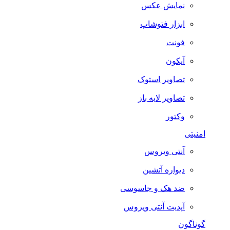
نمایش عکس
ابزار فتوشاپ
فونت
آیکون
تصاویر استوک
تصاویر لایه باز
وکتور
امنیتی
آنتی ویروس
دیواره آتشین
ضد هک و جاسوسی
آپدیت آنتی ویروس
گوناگون