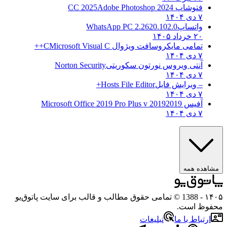
فتوشاپ CC 2025
Adobe Photoshop 2024
۷ دی ۱۴۰۴
واتساپ
WhatsApp PC 2.2620.102.0
۲۰ خرداد ۱۴۰۵
تمامی مایکروسافت ویژوال C
Microsoft Visual C++
۷ دی ۱۴۰۴
آنتی ویروس نورتون سکوریتی
Norton Security
۷ دی ۱۴۰۴
– ویرایش فایل
Hosts File Editor+
۷ دی ۱۴۰۴
آفیس 2019
2019 Microsoft Office 2019 Pro Plus v
۷ دی ۱۴۰۴
هده همه
۱
- 1388 © تمامی حقوق مطالب و قالب برای سایت پاتوق‌یو
وظ است.
رتباط با ما
تبلیغات