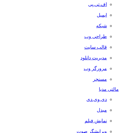
اف.تی.پی
ایمیل
شبکه
طراحی وب
قالب سایت
مدیریت دانلود
مرورگر وب
مسنجر
مالتی مدیا
دی.وی.دی
مبدل
نمایش فیلم
ویرایشگر صوت