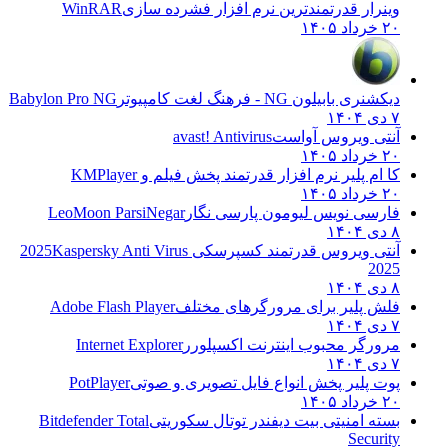
وینرار قدرتمندترین نرم افزار فشرده سازی
WinRAR
۲۰ خرداد ۱۴۰۵
دیکشنری بابیلون NG - فرهنگ لغت کامپیوتر
Babylon Pro NG
۷ دی ۱۴۰۴
آنتی ویروس آواست
avast! Antivirus
۲۰ خرداد ۱۴۰۵
کا ام پلیر نرم افزار قدرتمند پخش فیلم و
KMPlayer
۲۰ خرداد ۱۴۰۵
فارسی نویس لیومون پارسی نگار
LeoMoon ParsiNegar
۸ دی ۱۴۰۴
آنتی ویروس قدرتمند کسپرسکی 2025
Kaspersky Anti Virus
2025
۸ دی ۱۴۰۴
فلش پلیر برای مرورگرهای مختلف
Adobe Flash Player
۷ دی ۱۴۰۴
مرورگر محبوب اینترنت اکسپلورر
Internet Explorer
۷ دی ۱۴۰۴
پوت پلیر پخش انواع فایل تصویری و صوتی
PotPlayer
۲۰ خرداد ۱۴۰۵
بسته امنیتی بیت دیفندر توتال سکوریتی
Bitdefender Total
Security