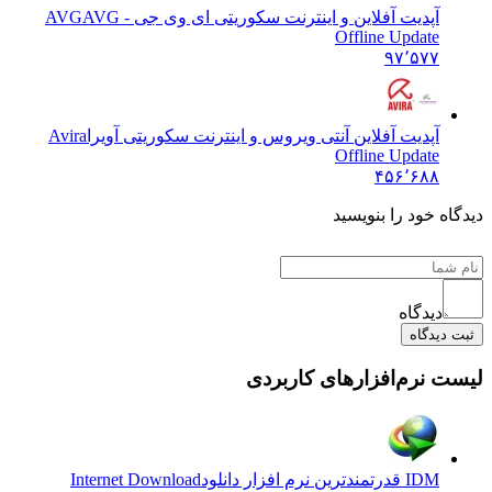
آپدیت آفلاین و اینترنت سکوریتی ای وی جی - AVG
AVG
Offline Update
۹۷٬۵۷۷
آپدیت آفلاین آنتی ویروس و اینترنت سکوریتی آویرا
Avira
Offline Update
۴۵۶٬۶۸۸
ه خود را بنویسید
دیدگاه
دیدگاه
 نرم‌افزارهای کاربردی
IDM قدرتمندترین نرم افزار دانلود
Internet Download