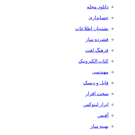
دانلود مجله
حسابداری
پشتیبان اطلاعات
فشرده ساز
فرهنگ لغت
کتاب الکترونیک
مهندسی
فایل و دیسک
سخت افزار
ابزار لینوکس
آفیس
بهینه ساز