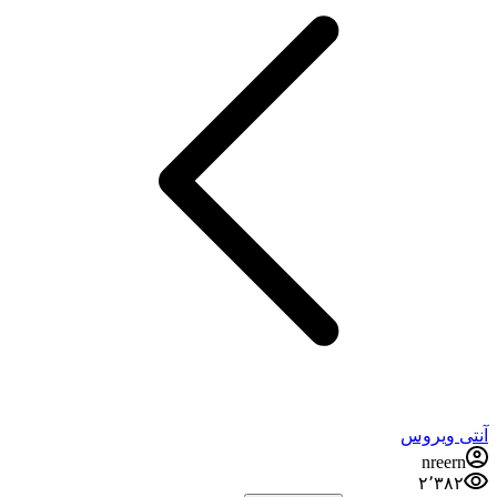
آنتی ویروس
nreern
۲٬۳۸۲