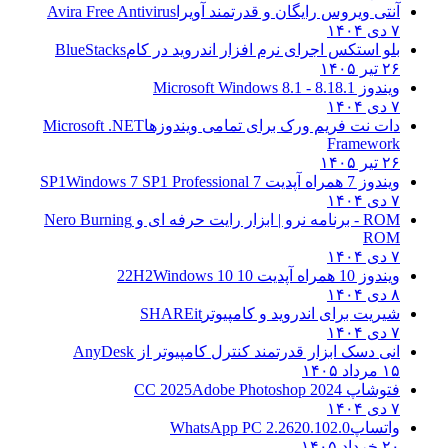
آنتی ویروس رایگان و قدرتمند آویرا
Avira Free Antivirus
۷ دی ۱۴۰۴
بلو استکس اجرای نرم افزار اندروید در کام
BlueStacks
۲۶ تیر ۱۴۰۵
ویندوز 8.1
8.1 - Microsoft Windows 8.1
۷ دی ۱۴۰۴
دات نت فریم ورک برای تمامی ویندوزها
Microsoft .NET
Framework
۲۶ تیر ۱۴۰۵
ویندوز 7 همراه آپدیت 7 SP1
Windows 7 SP1 Professional
۷ دی ۱۴۰۴
ROM - برنامه نرو | ابزار رایت حرفه ای و
Nero Burning
ROM
۷ دی ۱۴۰۴
ویندوز 10 همراه آپدیت 10 22H2
Windows 10
۸ دی ۱۴۰۴
شیریت برای اندروید و کامپیوتر
SHAREit
۷ دی ۱۴۰۴
انی دسک ابزار قدرتمند کنترل کامپیوتر از
AnyDesk
۱۵ مرداد ۱۴۰۵
فتوشاپ CC 2025
Adobe Photoshop 2024
۷ دی ۱۴۰۴
واتساپ
WhatsApp PC 2.2620.102.0
۲۰ خرداد ۱۴۰۵