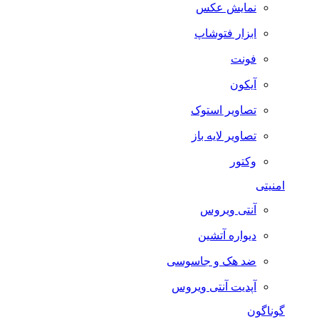
نمایش عکس
ابزار فتوشاپ
فونت
آیکون
تصاویر استوک
تصاویر لایه باز
وکتور
امنیتی
آنتی ویروس
دیواره آتشین
ضد هک و جاسوسی
آپدیت آنتی ویروس
گوناگون