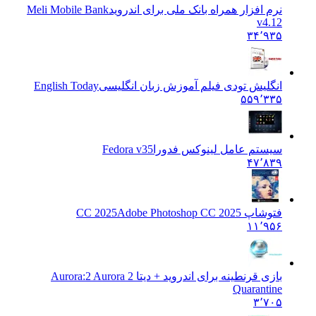
نرم افزار همراه بانک ملی برای اندروید
Meli Mobile Bank
v4.12
۳۴٬۹۳۵
انگلیش تودی فیلم آموزش زبان انگليسی
English Today
۵۵۹٬۳۳۵
سیستم عامل لینوکس فدورا
Fedora v35
۴۷٬۸۳۹
فتوشاپ CC 2025
Adobe Photoshop CC 2025
۱۱٬۹۵۶
بازی قرنطینه برای اندروید + دیتا 2 Aurora:
2 Aurora
Quarantine
۳٬۷۰۵