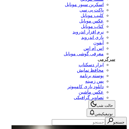
اسکرین سیور موبایل
پاکت پی سی
کلیپ موبایل
عکس موبایل
کتاب موبایل
نرم افزار اندروید
بازی اندروید
آیفون
اس ام اس
معرفی گوشی موبایل
سرگرمی
ابزار دسکتاپ
محافظ نمایش
پوسته برنامه
پس زمینه
دانلود بازی کامپیوتر
عکس ماشین
تصاویر گرافیکی
حالت شب
نوتیفیکیشن
جستجو