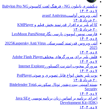
دیکشنری بابیلون NG - فرهنگ لغت کامپیوتر
Babylon Pro NG
۷ دی ۱۴۰۴
آنتی ویروس آواست
avast! Antivirus
۲۰ خرداد ۱۴۰۵
کا ام پلیر نرم افزار قدرتمند پخش فیلم و
KMPlayer
۲۰ خرداد ۱۴۰۵
فارسی نویس لیومون پارسی نگار
LeoMoon ParsiNegar
۸ دی ۱۴۰۴
آنتی ویروس قدرتمند کسپرسکی 2025
Kaspersky Anti Virus
2025
۸ دی ۱۴۰۴
فلش پلیر برای مرورگرهای مختلف
Adobe Flash Player
۷ دی ۱۴۰۴
مرورگر محبوب اینترنت اکسپلورر
Internet Explorer
۷ دی ۱۴۰۴
پوت پلیر پخش انواع فایل تصویری و صوتی
PotPlayer
۲۰ خرداد ۱۴۰۵
بسته امنیتی بیت دیفندر توتال سکوریتی
Bitdefender Total
Security
۷ دی ۱۴۰۴
اجرای برنامه بر اساس زبان برنامه نویسی ج
Java SE
Development Kit (JDK)
۷ دی ۱۴۰۴