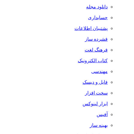
دانلود مجله
حسابداری
پشتیبان اطلاعات
فشرده ساز
فرهنگ لغت
کتاب الکترونیک
مهندسی
فایل و دیسک
سخت افزار
ابزار لینوکس
آفیس
بهینه ساز