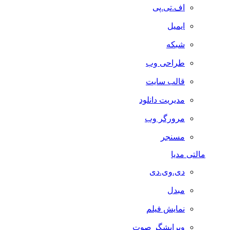
اف.تی.پی
ایمیل
شبکه
طراحی وب
قالب سایت
مدیریت دانلود
مرورگر وب
مسنجر
مالتی مدیا
دی.وی.دی
مبدل
نمایش فیلم
ویرایشگر صوت