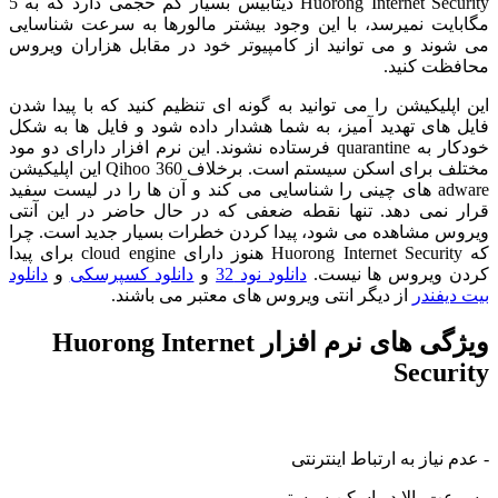
Huorong Internet Security دیتابیس بسیار کم حجمی دارد که به 5
مگابایت نمیرسد، با این وجود بیشتر مالورها به سرعت شناسایی
می شوند و می توانید از کامپیوتر خود در مقابل هزاران ویروس
محافظت کنید.
این اپلیکیشن را می توانید به گونه ای تنظیم کنید که با پیدا شدن
فایل های تهدید آمیز، به شما هشدار داده شود و فایل ها به شکل
خودکار به quarantine فرستاده نشوند. این نرم افزار دارای دو مود
مختلف برای اسکن سیستم است. برخلاف Qihoo 360 این اپلیکیشن
adware های چینی را شناسایی می کند و آن ها را در لیست سفید
قرار نمی دهد. تنها نقطه ضعفی که در حال حاضر در این آنتی
ویروس مشاهده می شود، پیدا کردن خطرات بسیار جدید است. چرا
که Huorong Internet Security هنوز دارای cloud engine برای پیدا
کردن ویروس ها نیست.
دانلود نود 32
و
دانلود کسپرسکی
و
دانلود
بیت دیفندر
از دیگر انتی ویروس های معتبر می باشند.
ویژگی های نرم افزار Huorong Internet
Security
- عدم نیاز به ارتباط اینترنتی
- سرعت بالا در اسکن سیستم