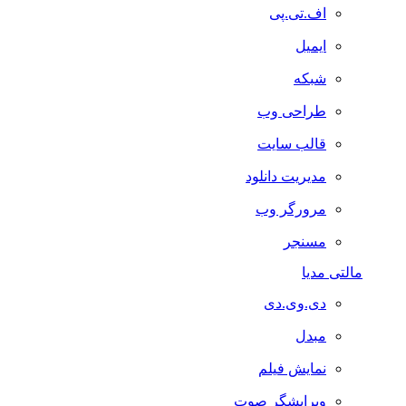
اف.تی.پی
ایمیل
شبکه
طراحی وب
قالب سایت
مدیریت دانلود
مرورگر وب
مسنجر
مالتی مدیا
دی.وی.دی
مبدل
نمایش فیلم
ویرایشگر صوت