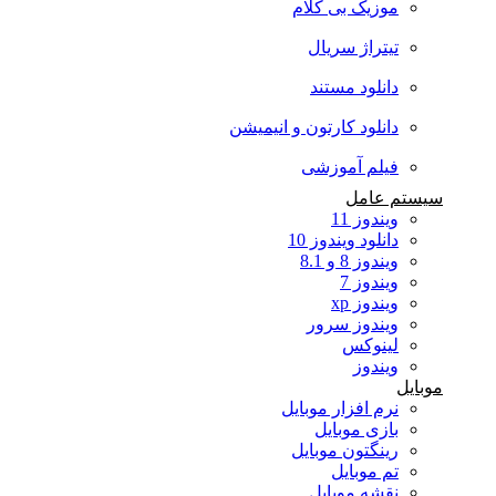
موزیک بی کلام
تیتراژ سریال
دانلود مستند
دانلود کارتون و انیمیشن
فیلم آموزشی
سیستم عامل
ویندوز 11
دانلود ویندوز 10
ویندوز 8 و 8.1
ویندوز 7
ویندوز xp
ویندوز سرور
لینوکس
ویندوز
موبایل
نرم افزار موبایل
بازی موبایل
رینگتون موبایل
تم موبایل
نقشه موبایل