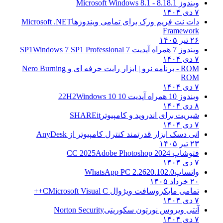
ویندوز 8.1
8.1 - Microsoft Windows 8.1
۷ دی ۱۴۰۴
دات نت فریم ورک برای تمامی ویندوزها
Microsoft .NET
Framework
۲۶ تیر ۱۴۰۵
ویندوز 7 همراه آپدیت 7 SP1
Windows 7 SP1 Professional
۷ دی ۱۴۰۴
ROM - برنامه نرو | ابزار رایت حرفه ای و
Nero Burning
ROM
۷ دی ۱۴۰۴
ویندوز 10 همراه آپدیت 10 22H2
Windows 10
۸ دی ۱۴۰۴
شیریت برای اندروید و کامپیوتر
SHAREit
۷ دی ۱۴۰۴
انی دسک ابزار قدرتمند کنترل کامپیوتر از
AnyDesk
۲۳ تیر ۱۴۰۵
فتوشاپ CC 2025
Adobe Photoshop 2024
۷ دی ۱۴۰۴
واتساپ
WhatsApp PC 2.2620.102.0
۲۰ خرداد ۱۴۰۵
تمامی مایکروسافت ویژوال C
Microsoft Visual C++
۷ دی ۱۴۰۴
آنتی ویروس نورتون سکوریتی
Norton Security
۷ دی ۱۴۰۴