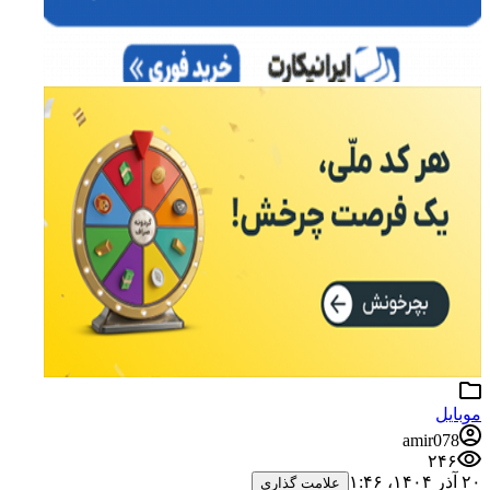
موبایل
amir078
۲۴۶
۲۰ آذر ۱۴۰۴،‏ ۱:۴۶
علامت گذاری