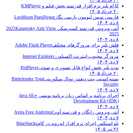
۲۰ خرداد ۱۴۰۵
کا ام پلیر نرم افزار قدرتمند پخش فیلم و
KMPlayer
۲۰ خرداد ۱۴۰۵
فارسی نویس لیومون پارسی نگار
LeoMoon ParsiNegar
۸ دی ۱۴۰۴
آنتی ویروس قدرتمند کسپرسکی 2025
Kaspersky Anti Virus
2025
۸ دی ۱۴۰۴
فلش پلیر برای مرورگرهای مختلف
Adobe Flash Player
۷ دی ۱۴۰۴
مرورگر محبوب اینترنت اکسپلورر
Internet Explorer
۷ دی ۱۴۰۴
پوت پلیر پخش انواع فایل تصویری و صوتی
PotPlayer
۲۰ خرداد ۱۴۰۵
بسته امنیتی بیت دیفندر توتال سکوریتی
Bitdefender Total
Security
۷ دی ۱۴۰۴
اجرای برنامه بر اساس زبان برنامه نویسی ج
Java SE
Development Kit (JDK)
۷ دی ۱۴۰۴
آنتی ویروس رایگان و قدرتمند آویرا
Avira Free Antivirus
۷ دی ۱۴۰۴
بلو استکس اجرای نرم افزار اندروید در کام
BlueStacks
۲۶ تیر ۱۴۰۵