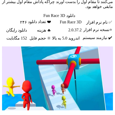
می‌کنند تا مقام اول را بدست آورند چراکه پاداش مقام اول بیشتر از
مابقی خواهد بود.
دانلود Fun Race 3D
❤️ تعداد دانلود
Fun Race 3D
✅ نام نرم افزار
۲۴۶
⭐نسخه نرم افزار
2.0.37.2
🔥 هزینه
دانلود رایگان
✔️ نیازمند سیستم
اندروید 5.0 به بالا
🔆 حجم فایل
152 مگابایت