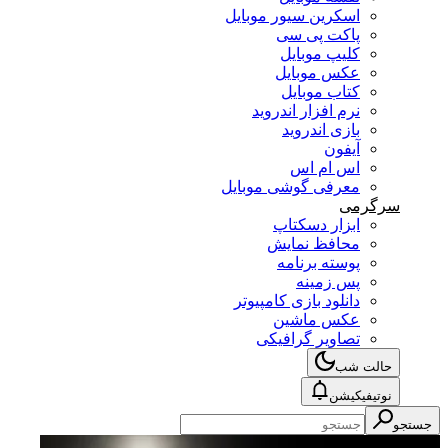
اسکرین سیور موبایل
پاکت پی سی
کلیپ موبایل
عکس موبایل
کتاب موبایل
نرم افزار اندروید
بازی اندروید
آیفون
اس ام اس
معرفی گوشی موبایل
سرگرمی
ابزار دسکتاپ
محافظ نمایش
پوسته برنامه
پس زمینه
دانلود بازی کامپیوتر
عکس ماشین
تصاویر گرافیکی
حالت شب
نوتیفیکیشن
جستجو