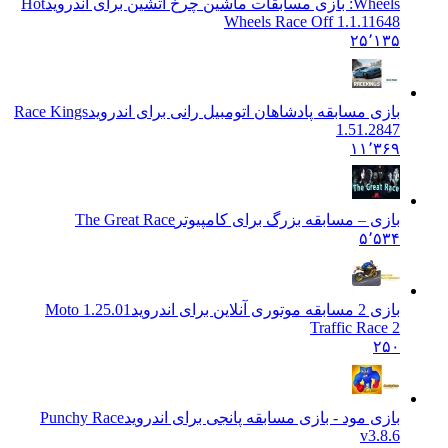
Wheels: بازی مسابقات ماشین چرخ آتشین برای اندروید
Hot
Wheels Race Off 1.1.11648
۲۵٬۱۳۵
بازی مسابقه پادشاهان اتومبیل رانی برای اندروید
Race Kings
1.51.2847
۱۱٬۳۶۹
بازی – مسابقه بزرگ برای کامپیوتر
The Great Race
۵٬۵۳۴
بازی 2 مسابقه موتوری آنلاین برای اندروید
1.25.01 Moto
Traffic Race 2
۲۵۰
بازی مود - بازی مسابقه پانجی برای اندروید
Punchy Race
v3.8.6