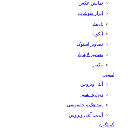
نمایش عکس
ابزار فتوشاپ
فونت
آیکون
تصاویر استوک
تصاویر لایه باز
وکتور
امنیتی
آنتی ویروس
دیواره آتشین
ضد هک و جاسوسی
آپدیت آنتی ویروس
گوناگون