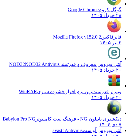
گوگل کروم
Google Chrome
۲۸ خرداد ۱۴۰۵
فایرفاکس
Mozilla Firefox v152.0.2
۲ تیر ۱۴۰۵
آنتی ویروس معروف و قدرتمند NOD32
NOD32 Antivirus
۲۰ خرداد ۱۴۰۵
وینرار قدرتمندترین نرم افزار فشرده سازی
WinRAR
۲۰ خرداد ۱۴۰۵
دیکشنری بابیلون NG - فرهنگ لغت کامپیوتر
Babylon Pro NG
۷ دی ۱۴۰۴
آنتی ویروس آواست
avast! Antivirus