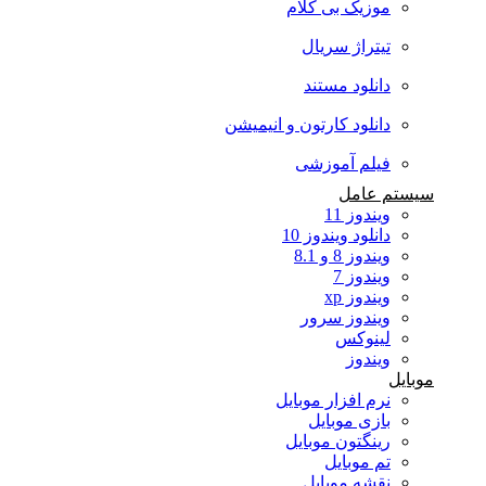
موزیک بی کلام
تیتراژ سریال
دانلود مستند
دانلود کارتون و انیمیشن
فیلم آموزشی
سیستم عامل
ویندوز 11
دانلود ویندوز 10
ویندوز 8 و 8.1
ویندوز 7
ویندوز xp
ویندوز سرور
لینوکس
ویندوز
موبایل
نرم افزار موبایل
بازی موبایل
رینگتون موبایل
تم موبایل
نقشه موبایل