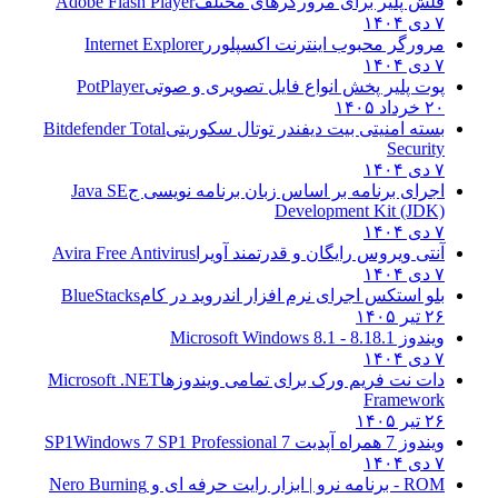
فلش پلیر برای مرورگرهای مختلف
Adobe Flash Player
۷ دی ۱۴۰۴
مرورگر محبوب اینترنت اکسپلورر
Internet Explorer
۷ دی ۱۴۰۴
پوت پلیر پخش انواع فایل تصویری و صوتی
PotPlayer
۲۰ خرداد ۱۴۰۵
بسته امنیتی بیت دیفندر توتال سکوریتی
Bitdefender Total
Security
۷ دی ۱۴۰۴
اجرای برنامه بر اساس زبان برنامه نویسی ج
Java SE
Development Kit (JDK)
۷ دی ۱۴۰۴
آنتی ویروس رایگان و قدرتمند آویرا
Avira Free Antivirus
۷ دی ۱۴۰۴
بلو استکس اجرای نرم افزار اندروید در کام
BlueStacks
۲۶ تیر ۱۴۰۵
ویندوز 8.1
8.1 - Microsoft Windows 8.1
۷ دی ۱۴۰۴
دات نت فریم ورک برای تمامی ویندوزها
Microsoft .NET
Framework
۲۶ تیر ۱۴۰۵
ویندوز 7 همراه آپدیت 7 SP1
Windows 7 SP1 Professional
۷ دی ۱۴۰۴
ROM - برنامه نرو | ابزار رایت حرفه ای و
Nero Burning