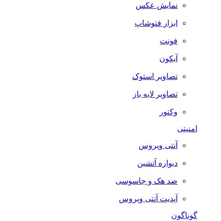
نمایش عکس
ابزار فتوشاپ
فونت
آیکون
تصاویر استوک
تصاویر لایه باز
وکتور
امنیتی
آنتی ویروس
دیواره آتشین
ضد هک و جاسوسی
آپدیت آنتی ویروس
گوناگون