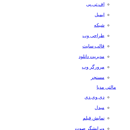
اف.تی.پی
ایمیل
شبکه
طراحی وب
قالب سایت
مدیریت دانلود
مرورگر وب
مسنجر
مالتی مدیا
دی.وی.دی
مبدل
نمایش فیلم
ویرایشگر صوت