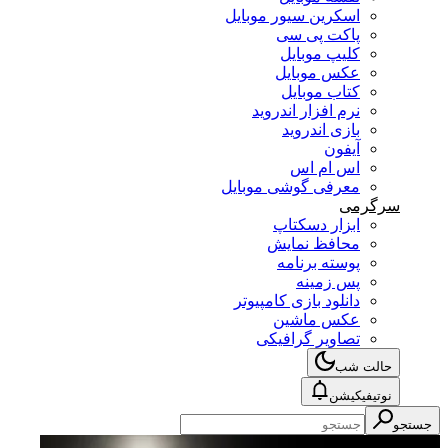
اسکرین سیور موبایل
پاکت پی سی
کلیپ موبایل
عکس موبایل
کتاب موبایل
نرم افزار اندروید
بازی اندروید
آیفون
اس ام اس
معرفی گوشی موبایل
سرگرمی
ابزار دسکتاپ
محافظ نمایش
پوسته برنامه
پس زمینه
دانلود بازی کامپیوتر
عکس ماشین
تصاویر گرافیکی
حالت شب
نوتیفیکیشن
جستجو