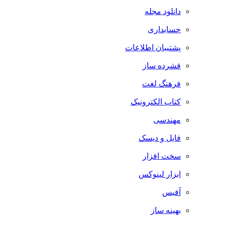
دانلود مجله
حسابداری
پشتیبان اطلاعات
فشرده ساز
فرهنگ لغت
کتاب الکترونیک
مهندسی
فایل و دیسک
سخت افزار
ابزار لینوکس
آفیس
بهینه ساز