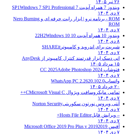
۲۶ تیر ۱۴۰۵
ویندوز 7 همراه آپدیت 7 SP1
Windows 7 SP1 Professional
۷ دی ۱۴۰۴
ROM - برنامه نرو | ابزار رایت حرفه ای و
Nero Burning
ROM
۷ دی ۱۴۰۴
ویندوز 10 همراه آپدیت 10 22H2
Windows 10
۸ دی ۱۴۰۴
شیریت برای اندروید و کامپیوتر
SHAREit
۷ دی ۱۴۰۴
انی دسک ابزار قدرتمند کنترل کامپیوتر از
AnyDesk
۱۵ مرداد ۱۴۰۵
فتوشاپ CC 2025
Adobe Photoshop 2024
۷ دی ۱۴۰۴
واتساپ
WhatsApp PC 2.2620.102.0
۲۰ خرداد ۱۴۰۵
تمامی مایکروسافت ویژوال C
Microsoft Visual C++
۷ دی ۱۴۰۴
آنتی ویروس نورتون سکوریتی
Norton Security
۷ دی ۱۴۰۴
– ویرایش فایل
Hosts File Editor+
۷ دی ۱۴۰۴
آفیس 2019
2019 Microsoft Office 2019 Pro Plus v
۷ دی ۱۴۰۴