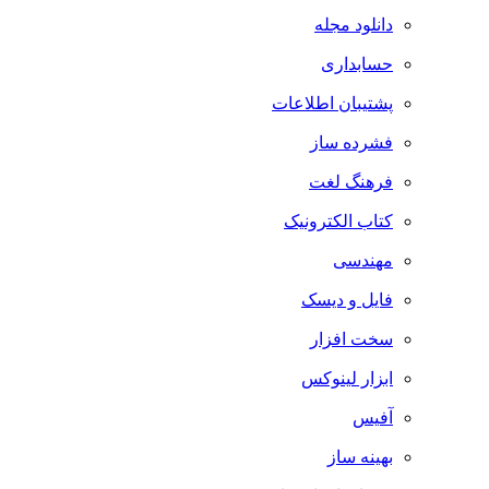
دانلود مجله
حسابداری
پشتیبان اطلاعات
فشرده ساز
فرهنگ لغت
کتاب الکترونیک
مهندسی
فایل و دیسک
سخت افزار
ابزار لینوکس
آفیس
بهینه ساز