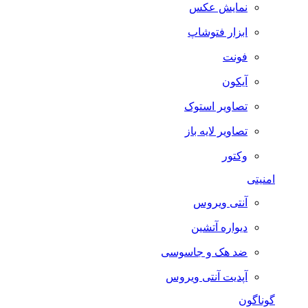
نمایش عکس
ابزار فتوشاپ
فونت
آیکون
تصاویر استوک
تصاویر لایه باز
وکتور
امنیتی
آنتی ویروس
دیواره آتشین
ضد هک و جاسوسی
آپدیت آنتی ویروس
گوناگون