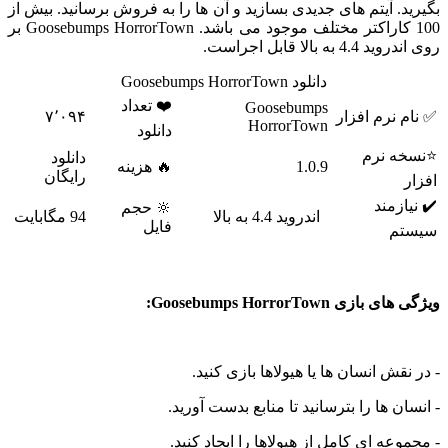
. آیتم های جدیدی بسازید و آن ها را به فروش برسانید. بیش از
100 کاراکتر مختلف موجود می باشد. Goosebumps HorrorTown بر
ه بالا قابل اجراست.
دانلود Goosebumps HorrorTown
❤️ تعداد
Goosebumps
نرم افزار
۷٬۰۹۴
HorrorTown
دانلود
 نرم
دانلود
1.0.9
🔥 هزینه
رایگان
زمند
🔆 حجم
اندروید 4.4 به بالا
94 مگابایت
فایل
م
ی Goosebumps HorrorTown:
قش انسان ها یا هیولاها بازی کنید.
ن ها را بترسانید تا منابع بدست آورید.
عه ای کامل از هیولاها را ایجاد کنید.