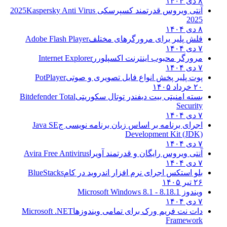
۸ دی ۱۴۰۴
آنتی ویروس قدرتمند کسپرسکی 2025
Kaspersky Anti Virus
2025
۸ دی ۱۴۰۴
فلش پلیر برای مرورگرهای مختلف
Adobe Flash Player
۷ دی ۱۴۰۴
مرورگر محبوب اینترنت اکسپلورر
Internet Explorer
۷ دی ۱۴۰۴
پوت پلیر پخش انواع فایل تصویری و صوتی
PotPlayer
۲۰ خرداد ۱۴۰۵
بسته امنیتی بیت دیفندر توتال سکوریتی
Bitdefender Total
Security
۷ دی ۱۴۰۴
اجرای برنامه بر اساس زبان برنامه نویسی ج
Java SE
Development Kit (JDK)
۷ دی ۱۴۰۴
آنتی ویروس رایگان و قدرتمند آویرا
Avira Free Antivirus
۷ دی ۱۴۰۴
بلو استکس اجرای نرم افزار اندروید در کام
BlueStacks
۲۶ تیر ۱۴۰۵
ویندوز 8.1
8.1 - Microsoft Windows 8.1
۷ دی ۱۴۰۴
دات نت فریم ورک برای تمامی ویندوزها
Microsoft .NET
Framework