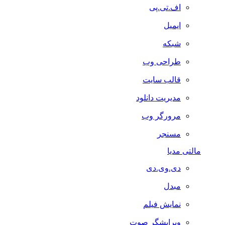
اف.تی.پی
ایمیل
شبکه
طراحی وب
قالب سایت
مدیریت دانلود
مرورگر وب
مسنجر
مالتی مدیا
دی.وی.دی
مبدل
نمایش فیلم
ویرایشگر صوت