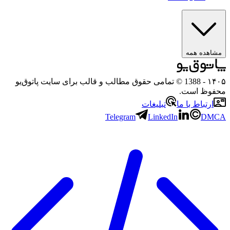
ه همه
- 1388 © تمامی حقوق مطالب و قالب برای سایت پاتوق‌یو
 است.
باط با ما
تبلیغات
Telegram
LinkedIn