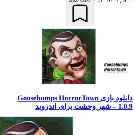
علامت گذاری
دانلود بازی Goosebumps HorrorTown
ندروید