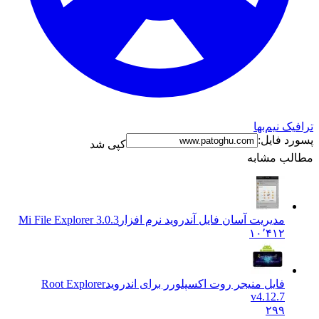
ترافیک نیم‌بها
پسورد فایل:
کپی شد
مطالب مشابه
مدیریت آسان فایل آندروید نرم افزار
Mi File Explorer 3.0.3
۱۰٬۴۱۲
فایل منیجر روت اکسپلورر برای اندروید
Root Explorer
v4.12.7
۲۹۹