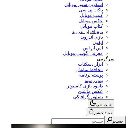
اسکرین سیور موبایل
پاکت پی سی
کلیپ موبایل
عکس موبایل
کتاب موبایل
نرم افزار اندروید
بازی اندروید
آیفون
اس ام اس
معرفی گوشی موبایل
سرگرمی
ابزار دسکتاپ
محافظ نمایش
پوسته برنامه
پس زمینه
دانلود بازی کامپیوتر
عکس ماشین
تصاویر گرافیکی
حالت شب
نوتیفیکیشن
جستجو