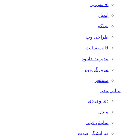
اف.تی.پی
ایمیل
شبکه
طراحی وب
قالب سایت
مدیریت دانلود
مرورگر وب
مسنجر
مالتی مدیا
دی.وی.دی
مبدل
نمایش فیلم
ویرایشگر صوت