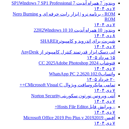
ویندوز 7 همراه آپدیت 7 SP1
Windows 7 SP1 Professional
۷ دی ۱۴۰۴
ROM - برنامه نرو | ابزار رایت حرفه ای و
Nero Burning
ROM
۷ دی ۱۴۰۴
ویندوز 10 همراه آپدیت 10 22H2
Windows 10
۸ دی ۱۴۰۴
شیریت برای اندروید و کامپیوتر
SHAREit
۷ دی ۱۴۰۴
انی دسک ابزار قدرتمند کنترل کامپیوتر از
AnyDesk
۱۵ مرداد ۱۴۰۵
فتوشاپ CC 2025
Adobe Photoshop 2024
۷ دی ۱۴۰۴
واتساپ
WhatsApp PC 2.2620.102.0
۲۰ خرداد ۱۴۰۵
تمامی مایکروسافت ویژوال C
Microsoft Visual C++
۷ دی ۱۴۰۴
آنتی ویروس نورتون سکوریتی
Norton Security
۷ دی ۱۴۰۴
– ویرایش فایل
Hosts File Editor+
۷ دی ۱۴۰۴
آفیس 2019
2019 Microsoft Office 2019 Pro Plus v
۷ دی ۱۴۰۴