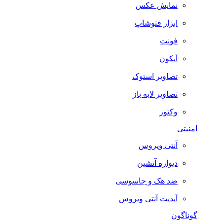
نمایش عکس
ابزار فتوشاپ
فونت
آیکون
تصاویر استوک
تصاویر لایه باز
وکتور
امنیتی
آنتی ویروس
دیواره آتشین
ضد هک و جاسوسی
آپدیت آنتی ویروس
گوناگون