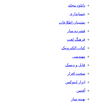
دانلود مجله
حسابداری
پشتیبان اطلاعات
فشرده ساز
فرهنگ لغت
کتاب الکترونیک
مهندسی
فایل و دیسک
سخت افزار
ابزار لینوکس
آفیس
بهینه ساز