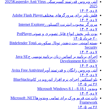
آنتی ویروس قدرتمند کسپرسکی 2025
Kaspersky Anti Virus
2025
۸ دی ۱۴۰۴
فلش پلیر برای مرورگرهای مختلف
Adobe Flash Player
۷ دی ۱۴۰۴
مرورگر محبوب اینترنت اکسپلورر
Internet Explorer
۷ دی ۱۴۰۴
پوت پلیر پخش انواع فایل تصویری و صوتی
PotPlayer
۲۰ خرداد ۱۴۰۵
بسته امنیتی بیت دیفندر توتال سکوریتی
Bitdefender Total
Security
۷ دی ۱۴۰۴
اجرای برنامه بر اساس زبان برنامه نویسی ج
Java SE
Development Kit (JDK)
۷ دی ۱۴۰۴
آنتی ویروس رایگان و قدرتمند آویرا
Avira Free Antivirus
۷ دی ۱۴۰۴
بلو استکس اجرای نرم افزار اندروید در کام
BlueStacks
۲۶ تیر ۱۴۰۵
ویندوز 8.1
8.1 - Microsoft Windows 8.1
۷ دی ۱۴۰۴
دات نت فریم ورک برای تمامی ویندوزها
Microsoft .NET
Framework
۲۶ تیر ۱۴۰۵