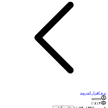
نرم افزار اندروید
nreern
۱٬۸۱۴
۸ بهمن ۱۳۹۷،‏ ۱۱:۵۳