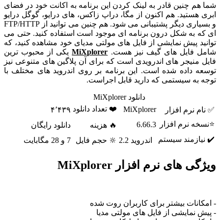
شما هم چنین قادر به لینک کردن این برنامه به اکانت خود در فضای
ابری هستید. هم اکنون از مگا، دراپ زاکس، های درایو، گوگل درایو
و بسیاری دیگر پشتیبانی می شود. هم چنین می توانید از FTP/HTTP
ای که به شکل درون برنامه ای موجود است استفاده کنید. حتی می
توانید پیش نمایشی از فایل های مولتی مدیای خود مشاهده کنید، که
شامل فایل های گیف نیز هست.
MiXplorer
یکی از محبوب ترین
فایل منیجر های اندرویدی است که برای آن پلاگین های متنوعی نیز
توسعه داده شده است. این برنامه بر روی اندروید های مختلف با
توجه به سیستمی که دارید قابل اجراست.
دانلود MiXplorer
❤️ تعداد دانلود
MiXplorer
✅ نام نرم افزار
۴٬۴۳۹
⭐نسخه نرم افزار
6.66.3
🔥 هزینه
دانلود رایگان
✔️ نیازمند سیستم
اندروید 2.2
🔆 حجم فایل
7 و 28 مگابایت
ویژگی های نرم افزار MiXplorer
- امکانات بیشتر برای کاربران روت شده
- پیش نمایشی از فایل های مولتی مدیا