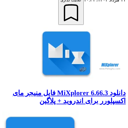
علامت گذاری
دانلود MiXplorer 6.66.3 فایل منیجر مای
اکسپلورر برای اندروید + پلاگین