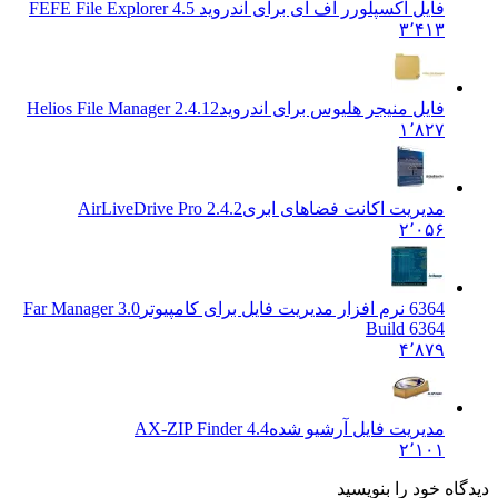
فایل اکسپلورر اف ای برای اندروید FE
FE File Explorer 4.5
۳٬۴۱۳
فایل منیجر هلیوس برای اندروید
Helios File Manager 2.4.12
۱٬۸۲۷
مدیریت اکانت فضاهای ابری
AirLiveDrive Pro 2.4.2
۲٬۰۵۶
6364 نرم افزار مدیریت فایل برای کامپیوتر
Far Manager 3.0
Build 6364
۴٬۸۷۹
مدیریت فایل آرشیو شده
AX-ZIP Finder 4.4
۲٬۱۰۱
دیدگاه خود را بنویسید