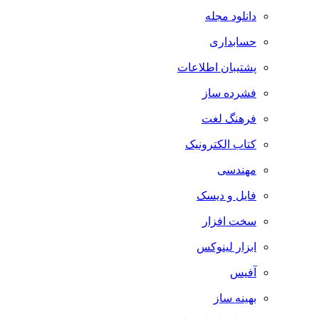
دانلود مجله
حسابداری
پشتیبان اطلاعات
فشرده ساز
فرهنگ لغت
کتاب الکترونیک
مهندسی
فایل و دیسک
سخت افزار
ابزار لینوکس
آفیس
بهینه ساز