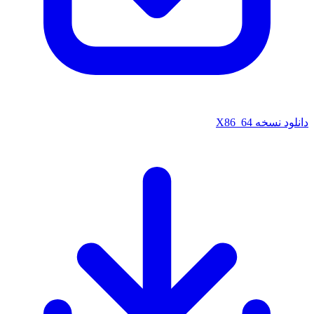
دانلود نسخه X86_64