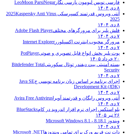
فارسی نویس لیومون پارسی نگار
LeoMoon ParsiNegar
۸ دی ۱۴۰۴
آنتی ویروس قدرتمند کسپرسکی 2025
Kaspersky Anti Virus
2025
۸ دی ۱۴۰۴
فلش پلیر برای مرورگرهای مختلف
Adobe Flash Player
۷ دی ۱۴۰۴
مرورگر محبوب اینترنت اکسپلورر
Internet Explorer
۷ دی ۱۴۰۴
پوت پلیر پخش انواع فایل تصویری و صوتی
PotPlayer
۲۰ خرداد ۱۴۰۵
بسته امنیتی بیت دیفندر توتال سکوریتی
Bitdefender Total
Security
۷ دی ۱۴۰۴
اجرای برنامه بر اساس زبان برنامه نویسی ج
Java SE
Development Kit (JDK)
۷ دی ۱۴۰۴
آنتی ویروس رایگان و قدرتمند آویرا
Avira Free Antivirus
۷ دی ۱۴۰۴
بلو استکس اجرای نرم افزار اندروید در کام
BlueStacks
۲۶ تیر ۱۴۰۵
ویندوز 8.1
8.1 - Microsoft Windows 8.1
۷ دی ۱۴۰۴
دات نت فریم ورک برای تمامی ویندوزها
Microsoft .NET