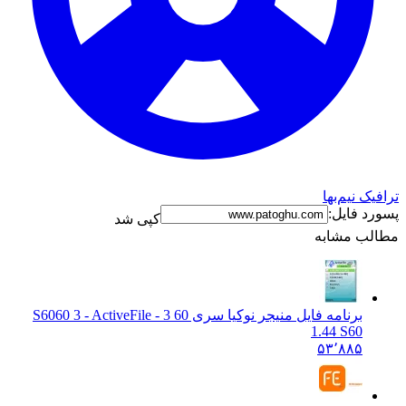
ترافیک نیم‌بها
پسورد فایل:
کپی شد
مطالب مشابه
برنامه فایل منیجر نوکیا سری 60 3 - S60
60 3 - ActiveFile
1.44 S60
۵۳٬۸۸۵