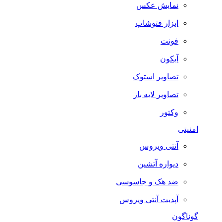
نمایش عکس
ابزار فتوشاپ
فونت
آیکون
تصاویر استوک
تصاویر لایه باز
وکتور
امنیتی
آنتی ویروس
دیواره آتشین
ضد هک و جاسوسی
آپدیت آنتی ویروس
گوناگون