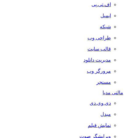
اف.تی.پی
ایمیل
شبکه
طراحی وب
قالب سایت
مدیریت دانلود
مرورگر وب
مسنجر
مالتی مدیا
دی.وی.دی
مبدل
نمایش فیلم
ویرایشگر صوت