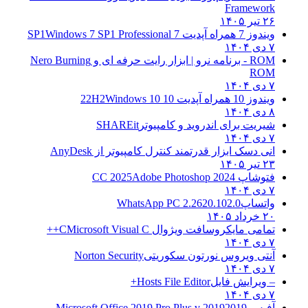
Framework
۲۶ تیر ۱۴۰۵
ویندوز 7 همراه آپدیت 7 SP1
Windows 7 SP1 Professional
۷ دی ۱۴۰۴
ROM - برنامه نرو | ابزار رایت حرفه ای و
Nero Burning
ROM
۷ دی ۱۴۰۴
ویندوز 10 همراه آپدیت 10 22H2
Windows 10
۸ دی ۱۴۰۴
شیریت برای اندروید و کامپیوتر
SHAREit
۷ دی ۱۴۰۴
انی دسک ابزار قدرتمند کنترل کامپیوتر از
AnyDesk
۲۳ تیر ۱۴۰۵
فتوشاپ CC 2025
Adobe Photoshop 2024
۷ دی ۱۴۰۴
واتساپ
WhatsApp PC 2.2620.102.0
۲۰ خرداد ۱۴۰۵
تمامی مایکروسافت ویژوال C
Microsoft Visual C++
۷ دی ۱۴۰۴
آنتی ویروس نورتون سکوریتی
Norton Security
۷ دی ۱۴۰۴
– ویرایش فایل
Hosts File Editor+
۷ دی ۱۴۰۴
آفیس 2019
2019 Microsoft Office 2019 Pro Plus v