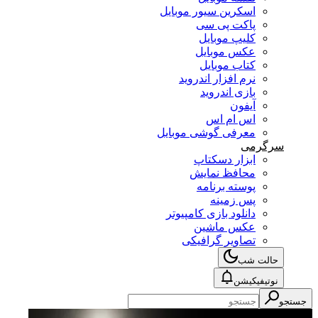
اسکرین سیور موبایل
پاکت پی سی
کلیپ موبایل
عکس موبایل
کتاب موبایل
نرم افزار اندروید
بازی اندروید
آیفون
اس ام اس
معرفی گوشی موبایل
سرگرمی
ابزار دسکتاپ
محافظ نمایش
پوسته برنامه
پس زمینه
دانلود بازی کامپیوتر
عکس ماشین
تصاویر گرافیکی
حالت شب
نوتیفیکیشن
جستجو