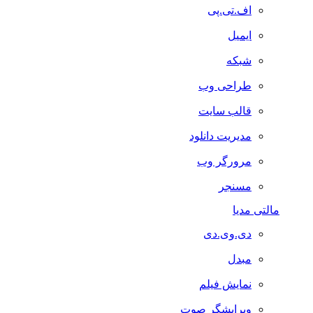
اف.تی.پی
ایمیل
شبکه
طراحی وب
قالب سایت
مدیریت دانلود
مرورگر وب
مسنجر
مالتی مدیا
دی.وی.دی
مبدل
نمایش فیلم
ویرایشگر صوت