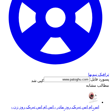
ترافیک نیم‌بها
پسورد فایل:
کپی شد
مطالب مشابه
اس ام اس تبریک روز مادر - اس ام اس تبریک روز زن -