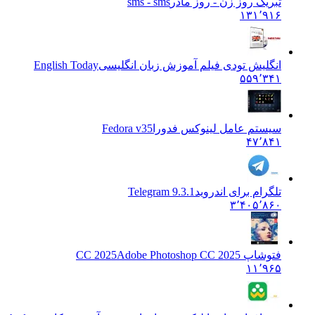
تبریک روز زن - روز مادر
sms - sms
۱۳۱٬۹۱۶
انگلیش تودی فیلم آموزش زبان انگليسی
English Today
۵۵۹٬۳۴۱
سیستم عامل لینوکس فدورا
Fedora v35
۴۷٬۸۴۱
تلگرام برای اندروید
Telegram 9.3.1
۳٬۴۰۵٬۸۶۰
فتوشاپ CC 2025
Adobe Photoshop CC 2025
۱۱٬۹۶۵