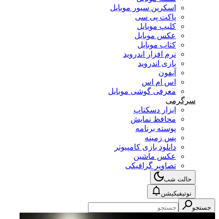
اسکرین سیور موبایل
پاکت پی سی
کلیپ موبایل
عکس موبایل
کتاب موبایل
نرم افزار اندروید
بازی اندروید
آیفون
اس ام اس
معرفی گوشی موبایل
سرگرمی
ابزار دسکتاپ
محافظ نمایش
پوسته برنامه
پس زمینه
دانلود بازی کامپیوتر
عکس ماشین
تصاویر گرافیکی
حالت شب
نوتیفیکیشن
جستجو