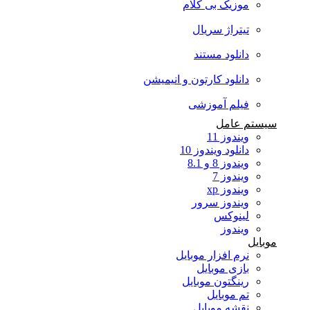
موزیک بی کلام
تیتراژ سریال
دانلود مستند
دانلود کارتون و انیمیشن
فیلم آموزشی
سیستم عامل
ویندوز 11
دانلود ویندوز 10
ویندوز 8 و 8.1
ویندوز 7
ویندوز xp
ویندوز سرور
لینوکس
ویندوز
موبایل
نرم افزار موبایل
بازی موبایل
رینگتون موبایل
تم موبایل
نقشه موبایل