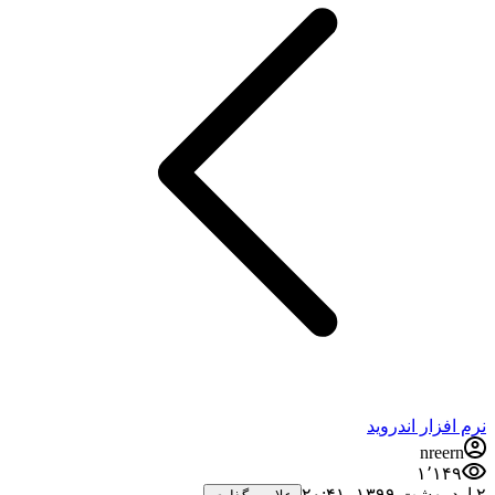
نرم افزار اندروید
nreern
۱٬۱۴۹
۲ اردیبهشت ۱۳۹۹،‏ ۲۰:۴۱