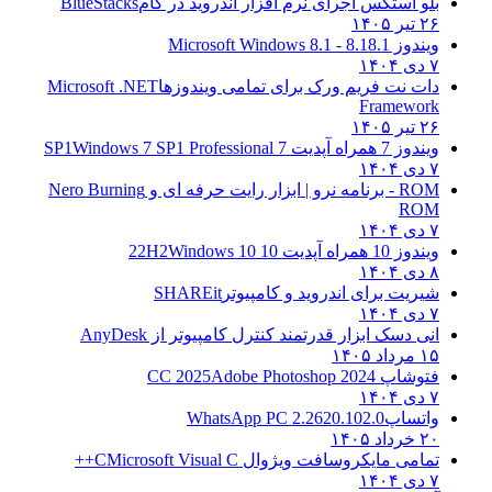
بلو استکس اجرای نرم افزار اندروید در کام
BlueStacks
۲۶ تیر ۱۴۰۵
ویندوز 8.1
8.1 - Microsoft Windows 8.1
۷ دی ۱۴۰۴
دات نت فریم ورک برای تمامی ویندوزها
Microsoft .NET
Framework
۲۶ تیر ۱۴۰۵
ویندوز 7 همراه آپدیت 7 SP1
Windows 7 SP1 Professional
۷ دی ۱۴۰۴
ROM - برنامه نرو | ابزار رایت حرفه ای و
Nero Burning
ROM
۷ دی ۱۴۰۴
ویندوز 10 همراه آپدیت 10 22H2
Windows 10
۸ دی ۱۴۰۴
شیریت برای اندروید و کامپیوتر
SHAREit
۷ دی ۱۴۰۴
انی دسک ابزار قدرتمند کنترل کامپیوتر از
AnyDesk
۱۵ مرداد ۱۴۰۵
فتوشاپ CC 2025
Adobe Photoshop 2024
۷ دی ۱۴۰۴
واتساپ
WhatsApp PC 2.2620.102.0
۲۰ خرداد ۱۴۰۵
تمامی مایکروسافت ویژوال C
Microsoft Visual C++
۷ دی ۱۴۰۴