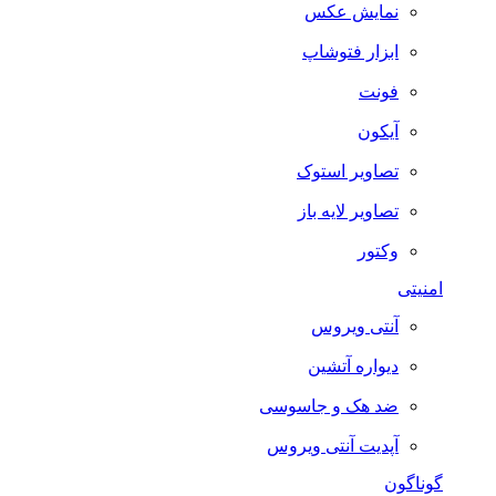
نمایش عکس
ابزار فتوشاپ
فونت
آیکون
تصاویر استوک
تصاویر لایه باز
وکتور
امنیتی
آنتی ویروس
دیواره آتشین
ضد هک و جاسوسی
آپدیت آنتی ویروس
گوناگون