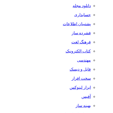
دانلود مجله
حسابداری
پشتیبان اطلاعات
فشرده ساز
فرهنگ لغت
کتاب الکترونیک
مهندسی
فایل و دیسک
سخت افزار
ابزار لینوکس
آفیس
بهینه ساز