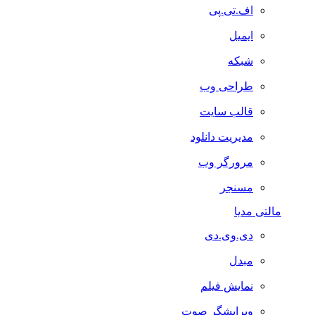
اف.تی.پی
ایمیل
شبکه
طراحی وب
قالب سایت
مدیریت دانلود
مرورگر وب
مسنجر
مالتی مدیا
دی.وی.دی
مبدل
نمایش فیلم
ویرایشگر صوت