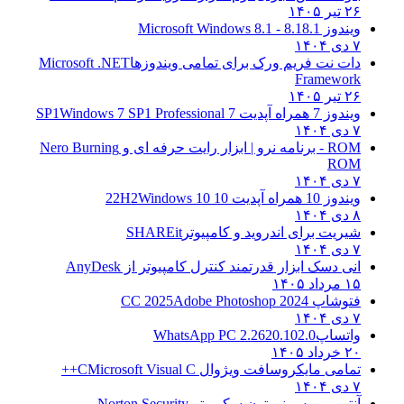
۲۶ تیر ۱۴۰۵
ویندوز 8.1
8.1 - Microsoft Windows 8.1
۷ دی ۱۴۰۴
دات نت فریم ورک برای تمامی ویندوزها
Microsoft .NET
Framework
۲۶ تیر ۱۴۰۵
ویندوز 7 همراه آپدیت 7 SP1
Windows 7 SP1 Professional
۷ دی ۱۴۰۴
ROM - برنامه نرو | ابزار رایت حرفه ای و
Nero Burning
ROM
۷ دی ۱۴۰۴
ویندوز 10 همراه آپدیت 10 22H2
Windows 10
۸ دی ۱۴۰۴
شیریت برای اندروید و کامپیوتر
SHAREit
۷ دی ۱۴۰۴
انی دسک ابزار قدرتمند کنترل کامپیوتر از
AnyDesk
۱۵ مرداد ۱۴۰۵
فتوشاپ CC 2025
Adobe Photoshop 2024
۷ دی ۱۴۰۴
واتساپ
WhatsApp PC 2.2620.102.0
۲۰ خرداد ۱۴۰۵
تمامی مایکروسافت ویژوال C
Microsoft Visual C++
۷ دی ۱۴۰۴
آنتی ویروس نورتون سکوریتی
Norton Security