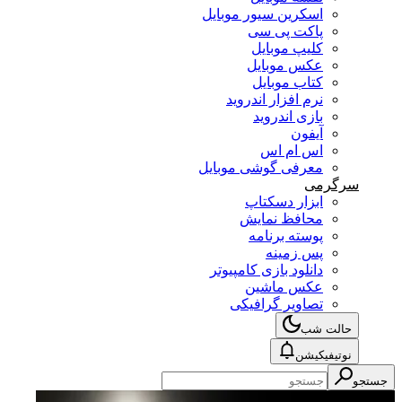
اسکرین سیور موبایل
پاکت پی سی
کلیپ موبایل
عکس موبایل
کتاب موبایل
نرم افزار اندروید
بازی اندروید
آیفون
اس ام اس
معرفی گوشی موبایل
سرگرمی
ابزار دسکتاپ
محافظ نمایش
پوسته برنامه
پس زمینه
دانلود بازی کامپیوتر
عکس ماشین
تصاویر گرافیکی
حالت شب
نوتیفیکیشن
جستجو