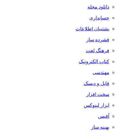
دانلود مجله
حسابداری
پشتیبان اطلاعات
فشرده ساز
فرهنگ لغت
کتاب الکترونیک
مهندسی
فایل و دیسک
سخت افزار
ابزار لینوکس
آفیس
بهینه ساز