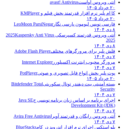
آنتی ویروس آواست
avast! Antivirus
۲۰ خرداد ۱۴۰۵
کا ام پلیر نرم افزار قدرتمند پخش فیلم و
KMPlayer
۲۰ خرداد ۱۴۰۵
فارسی نویس لیومون پارسی نگار
LeoMoon ParsiNegar
۸ دی ۱۴۰۴
آنتی ویروس قدرتمند کسپرسکی 2025
Kaspersky Anti Virus
2025
۸ دی ۱۴۰۴
فلش پلیر برای مرورگرهای مختلف
Adobe Flash Player
۷ دی ۱۴۰۴
مرورگر محبوب اینترنت اکسپلورر
Internet Explorer
۷ دی ۱۴۰۴
پوت پلیر پخش انواع فایل تصویری و صوتی
PotPlayer
۲۰ خرداد ۱۴۰۵
بسته امنیتی بیت دیفندر توتال سکوریتی
Bitdefender Total
Security
۷ دی ۱۴۰۴
اجرای برنامه بر اساس زبان برنامه نویسی ج
Java SE
Development Kit (JDK)
۷ دی ۱۴۰۴
آنتی ویروس رایگان و قدرتمند آویرا
Avira Free Antivirus
۷ دی ۱۴۰۴
بلو استکس اجرای نرم افزار اندروید در کام
BlueStacks