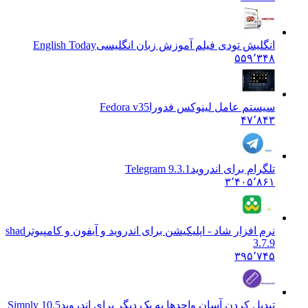
انگلیش تودی فیلم آموزش زبان انگليسی
English Today
۵۵۹٬۳۴۸
سیستم عامل لینوکس فدورا
Fedora v35
۴۷٬۸۴۳
تلگرام برای اندروید
Telegram 9.3.1
۳٬۴۰۵٬۸۶۱
نرم افزار شاد - اپلیکیشن برای اندروید و آیفون و کامپیوتر
shad
3.7.9
۳۹۵٬۷۴۵
تبدیل کردن آسان واحدها به یک دیگر برای اندروید
10.5 Simply