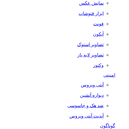
نمایش عکس
ابزار فتوشاپ
فونت
آیکون
تصاویر استوک
تصاویر لایه باز
وکتور
امنیتی
آنتی ویروس
دیواره آتشین
ضد هک و جاسوسی
آپدیت آنتی ویروس
گوناگون