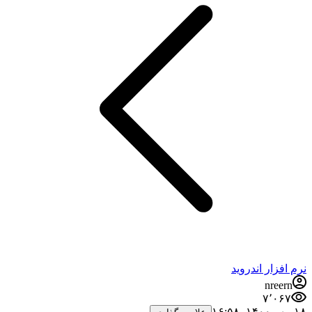
نرم افزار اندروید
nreern
۷٬۰۶۷
۱۸ مهر ۱۴۰۰،‏ ۱۶:۵۸