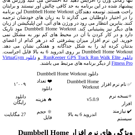
تنها زمانی وزن را افزایش دهید که احساس می کنید ورزش های
پیشنهاد شده در این برنامه به حد کافی چالش آور نیستند و برایتان
راحت هستند. توسعه دهندگان Dumbbell Home Workout این برنامه
را در اختیار داوطلبان می گذارند تا به زبان های خودشان ترجمه
کنند. بنابرین انتظار می رود در ورژن های آتی، این اپلیکیشن از زبان
های دیگر نیز پشیتبانی کند. Dumbbell Home Workout مود تاریک
دارد و در کار کردن با آن در محیط های کم نور به مشکل نمی
خورید. این نرم افزار میزان پیشرفتی که در هر کدام از اعضای
بدنتان کرده اید را به شکل جداگانه و هفتگی نشان می دهد.
Dumbbell Home Workout بر روی اندروید 6 به بالا قابل اجراست.
دانلود RunKeeper GPS Track Run Walk Elite
و
دانلود VirtuaGym
Fitness Pro
از دیگر برنامه های مرتبط می باشند.
دانلود Dumbbell Home Workout
❤️ تعداد
Dumbbell Home
✅ نام نرم افزار
۱٬۰۰۹
Workout
دانلود
⭐نسخه نرم
دانلود
v5.0.9
🔥 هزینه
رایگان
افزار
✔️ نیازمند
🔆 حجم
اندروید 6 به بالا
27 مگابایت
فایل
سیستم
ویژگی های نرم افزار Dumbbell Home