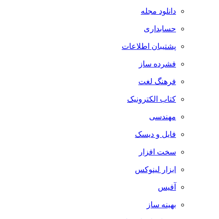
دانلود مجله
حسابداری
پشتیبان اطلاعات
فشرده ساز
فرهنگ لغت
کتاب الکترونیک
مهندسی
فایل و دیسک
سخت افزار
ابزار لینوکس
آفیس
بهینه ساز