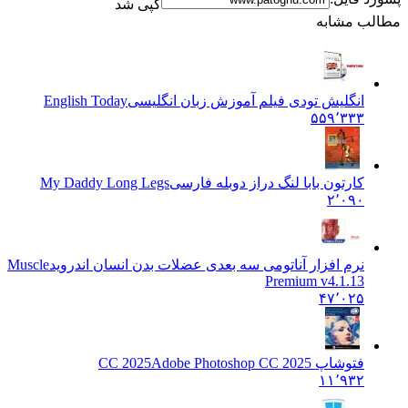
کپی شد
مطالب مشابه
انگلیش تودی فیلم آموزش زبان انگليسی
English Today
۵۵۹٬۳۳۳
کارتون بابا لنگ دراز دوبله فارسی
My Daddy Long Legs
۲٬۰۹۰
نرم افزار آناتومی سه بعدی عضلات بدن انسان اندروید
Muscle
Premium v4.1.13
۴۷٬۰۲۵
فتوشاپ CC 2025
Adobe Photoshop CC 2025
۱۱٬۹۳۲