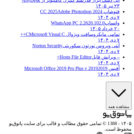
انی دسک ابزار قدرتمند کنترل کامپیوتر از
AnyDesk
۲۳ تیر ۱۴۰۵
فتوشاپ CC 2025
Adobe Photoshop 2024
۷ دی ۱۴۰۴
واتساپ
WhatsApp PC 2.2620.102.0
۲۰ خرداد ۱۴۰۵
تمامی مایکروسافت ویژوال C
Microsoft Visual C++
۷ دی ۱۴۰۴
آنتی ویروس نورتون سکوریتی
Norton Security
۷ دی ۱۴۰۴
– ویرایش فایل
Hosts File Editor+
۷ دی ۱۴۰۴
آفیس 2019
2019 Microsoft Office 2019 Pro Plus v
۷ دی ۱۴۰۴
مشاهده همه
۱۴۰۵
- 1388 © تمامی حقوق مطالب و قالب برای سایت پاتوق‌یو
محفوظ است.