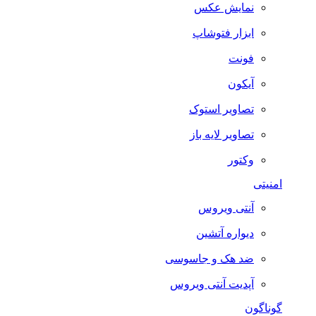
نمایش عکس
ابزار فتوشاپ
فونت
آیکون
تصاویر استوک
تصاویر لایه باز
وکتور
امنیتی
آنتی ویروس
دیواره آتشین
ضد هک و جاسوسی
آپدیت آنتی ویروس
گوناگون