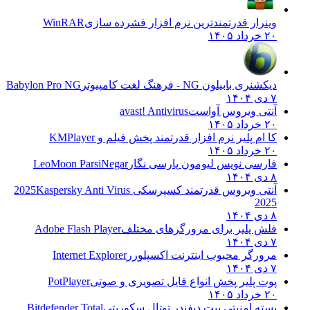
وینرار قدرتمندترین نرم افزار فشرده سازی
WinRAR
۲۰ خرداد ۱۴۰۵
دیکشنری بابیلون NG - فرهنگ لغت کامپیوتر
Babylon Pro NG
۷ دی ۱۴۰۴
آنتی ویروس آواست
avast! Antivirus
۲۰ خرداد ۱۴۰۵
کا ام پلیر نرم افزار قدرتمند پخش فیلم و
KMPlayer
۲۰ خرداد ۱۴۰۵
فارسی نویس لیومون پارسی نگار
LeoMoon ParsiNegar
۸ دی ۱۴۰۴
آنتی ویروس قدرتمند کسپرسکی 2025
Kaspersky Anti Virus
2025
۸ دی ۱۴۰۴
فلش پلیر برای مرورگرهای مختلف
Adobe Flash Player
۷ دی ۱۴۰۴
مرورگر محبوب اینترنت اکسپلورر
Internet Explorer
۷ دی ۱۴۰۴
پوت پلیر پخش انواع فایل تصویری و صوتی
PotPlayer
۲۰ خرداد ۱۴۰۵
بسته امنیتی بیت دیفندر توتال سکوریتی
Bitdefender Total