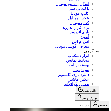
اسکرین سیور موبایل
پاکت پی سی
کلیپ موبایل
عکس موبایل
کتاب موبایل
نرم افزار اندروید
بازی اندروید
آیفون
اس ام اس
معرفی گوشی موبایل
سرگرمی
ابزار دسکتاپ
محافظ نمایش
پوسته برنامه
پس زمینه
دانلود بازی کامپیوتر
عکس ماشین
تصاویر گرافیکی
حالت شب
نوتیفیکیشن
جستجو