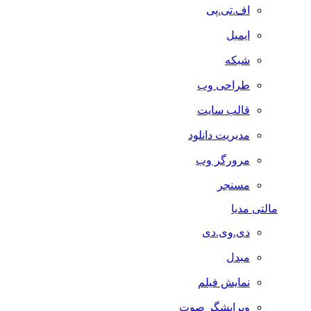
اف.تی.پی
ایمیل
شبکه
طراحی وب
قالب سایت
مدیریت دانلود
مرورگر وب
مسنجر
مالتی مدیا
دی.وی.دی
مبدل
نمایش فیلم
ویرایشگر صوت