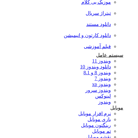
موزیک بی کلام
تیتراژ سریال
دانلود مستند
دانلود کارتون و انیمیشن
فیلم آموزشی
سیستم عامل
ویندوز 11
دانلود ویندوز 10
ویندوز 8 و 8.1
ویندوز 7
ویندوز xp
ویندوز سرور
لینوکس
ویندوز
موبایل
نرم افزار موبایل
بازی موبایل
رینگتون موبایل
تم موبایل
نقشه موبایل