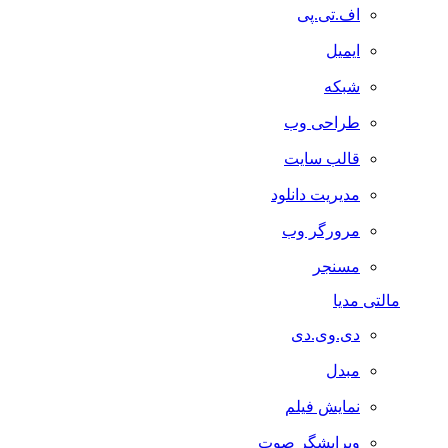
اف.تی.پی
ایمیل
شبکه
طراحی وب
قالب سایت
مدیریت دانلود
مرورگر وب
مسنجر
مالتی مدیا
دی.وی.دی
مبدل
نمایش فیلم
ویرایشگر صوت