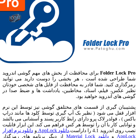
Folder Loc
برای محافظت از بخش های مهم گوشی اندروید
طراحی شده است ، هر بخشی را دوست دارید می توانید
اری کنید. شما قادر به محافظت از فایل های شخصی خودتان
عکس، فیلم، اسناد، مخاطبین، یادداشت ها و ضبط صدا در
های آندروید خواهید بود.
ببان گیری از قسمت های مختلفق گوشی نیز توسط این نرم
 قفل می شود ( نظیر بک آپ گیری توسط کلود ها مانند دراپ
) ، فولدر لاک پرو دارای رابط کاربر پسند و آسشانی می بالشد
نایی کار با آن را توسط هر کس فراهم می کند. این ابزار قابلیت
ندروید 4.1 را داراست.
دانلود AppLock
و
دانلود نرم افزار
App
و
دانلود Material Lock
از دیگر برنامه های رمزگذار