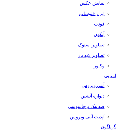
نمایش عکس
ابزار فتوشاپ
فونت
آیکون
تصاویر استوک
تصاویر لایه باز
وکتور
امنیتی
آنتی ویروس
دیواره آتشین
ضد هک و جاسوسی
آپدیت آنتی ویروس
گوناگون