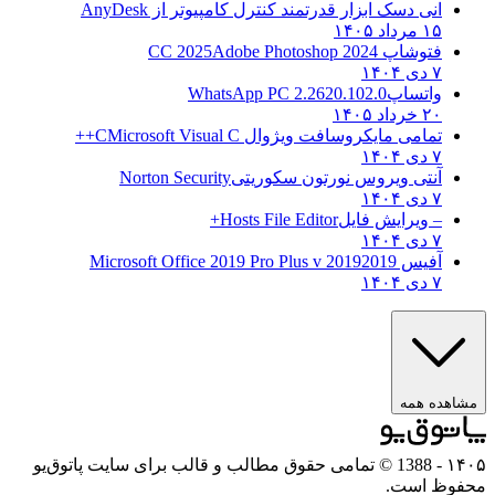
انی دسک ابزار قدرتمند کنترل کامپیوتر از
AnyDesk
۱۵ مرداد ۱۴۰۵
فتوشاپ CC 2025
Adobe Photoshop 2024
۷ دی ۱۴۰۴
واتساپ
WhatsApp PC 2.2620.102.0
۲۰ خرداد ۱۴۰۵
تمامی مایکروسافت ویژوال C
Microsoft Visual C++
۷ دی ۱۴۰۴
آنتی ویروس نورتون سکوریتی
Norton Security
۷ دی ۱۴۰۴
– ویرایش فایل
Hosts File Editor+
۷ دی ۱۴۰۴
آفیس 2019
2019 Microsoft Office 2019 Pro Plus v
۷ دی ۱۴۰۴
ده همه
- 1388 © تمامی حقوق مطالب و قالب برای سایت پاتوق‌یو
ظ است.