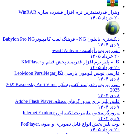
وینرار قدرتمندترین نرم افزار فشرده سازی
WinRAR
۲۰ خرداد ۱۴۰۵
دیکشنری بابیلون NG - فرهنگ لغت کامپیوتر
Babylon Pro NG
۷ دی ۱۴۰۴
آنتی ویروس آواست
avast! Antivirus
۲۰ خرداد ۱۴۰۵
کا ام پلیر نرم افزار قدرتمند پخش فیلم و
KMPlayer
۲۰ خرداد ۱۴۰۵
فارسی نویس لیومون پارسی نگار
LeoMoon ParsiNegar
۸ دی ۱۴۰۴
آنتی ویروس قدرتمند کسپرسکی 2025
Kaspersky Anti Virus
2025
۸ دی ۱۴۰۴
فلش پلیر برای مرورگرهای مختلف
Adobe Flash Player
۷ دی ۱۴۰۴
مرورگر محبوب اینترنت اکسپلورر
Internet Explorer
۷ دی ۱۴۰۴
پوت پلیر پخش انواع فایل تصویری و صوتی
PotPlayer
۲۰ خرداد ۱۴۰۵