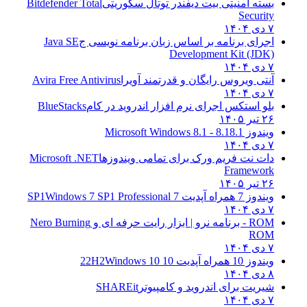
بسته امنیتی بیت دیفندر توتال سکوریتی
Bitdefender Total
Security
۷ دی ۱۴۰۴
اجرای برنامه بر اساس زبان برنامه نویسی ج
Java SE
Development Kit (JDK)
۷ دی ۱۴۰۴
آنتی ویروس رایگان و قدرتمند آویرا
Avira Free Antivirus
۷ دی ۱۴۰۴
بلو استکس اجرای نرم افزار اندروید در کام
BlueStacks
۲۶ تیر ۱۴۰۵
ویندوز 8.1
8.1 - Microsoft Windows 8.1
۷ دی ۱۴۰۴
دات نت فریم ورک برای تمامی ویندوزها
Microsoft .NET
Framework
۲۶ تیر ۱۴۰۵
ویندوز 7 همراه آپدیت 7 SP1
Windows 7 SP1 Professional
۷ دی ۱۴۰۴
ROM - برنامه نرو | ابزار رایت حرفه ای و
Nero Burning
ROM
۷ دی ۱۴۰۴
ویندوز 10 همراه آپدیت 10 22H2
Windows 10
۸ دی ۱۴۰۴
شیریت برای اندروید و کامپیوتر
SHAREit
۷ دی ۱۴۰۴