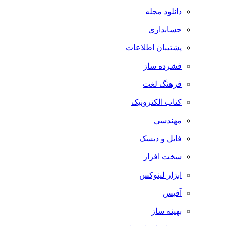
دانلود مجله
حسابداری
پشتیبان اطلاعات
فشرده ساز
فرهنگ لغت
کتاب الکترونیک
مهندسی
فایل و دیسک
سخت افزار
ابزار لینوکس
آفیس
بهینه ساز