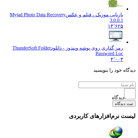
بازیابی موزیک ، فیلم و عکس
Myjad Photo Data Recovery
3.0.0.1
۱۴٬۶۲۵
رمز گذاری روی پوشه ویندوز - دانلود
ThunderSoft Folder
Password Loc
۴٬۰۰۳
ه خود را بنویسید
دیدگاه
یدگاه
 نرم‌افزارهای کاربردی