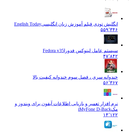
انگلیش تودی فیلم آموزش زبان انگليسی
English Today
۵۵۹٬۳۴۶
سیستم عامل لینوکس فدورا
Fedora v35
۴۷٬۸۴۲
خندوانه سری ، فصل سوم خندوانه کیفیت بالا
۵۶٬۳۶۷
نرم افزار تعمیر و بازیابی اطلاعات آیفون برای ویندوز و
مک
iMyFone D-Back
۱۴٬۱۲۲