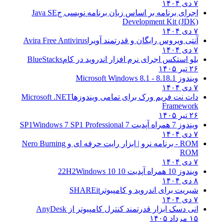
۷ دی ۱۴۰۴
اجرای برنامه بر اساس زبان برنامه نویسی ج
Java SE
Development Kit (JDK)
۷ دی ۱۴۰۴
آنتی ویروس رایگان و قدرتمند آویرا
Avira Free Antivirus
۷ دی ۱۴۰۴
بلو استکس اجرای نرم افزار اندروید در کام
BlueStacks
۲۶ تیر ۱۴۰۵
ویندوز 8.1
8.1 - Microsoft Windows 8.1
۷ دی ۱۴۰۴
دات نت فریم ورک برای تمامی ویندوزها
Microsoft .NET
Framework
۲۶ تیر ۱۴۰۵
ویندوز 7 همراه آپدیت 7 SP1
Windows 7 SP1 Professional
۷ دی ۱۴۰۴
ROM - برنامه نرو | ابزار رایت حرفه ای و
Nero Burning
ROM
۷ دی ۱۴۰۴
ویندوز 10 همراه آپدیت 10 22H2
Windows 10
۸ دی ۱۴۰۴
شیریت برای اندروید و کامپیوتر
SHAREit
۷ دی ۱۴۰۴
انی دسک ابزار قدرتمند کنترل کامپیوتر از
AnyDesk
۱۵ مرداد ۱۴۰۵