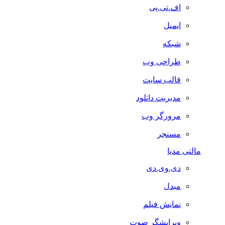
اف.تی.پی
ایمیل
شبکه
طراحی وب
قالب سایت
مدیریت دانلود
مرورگر وب
مسنجر
مالتی مدیا
دی.وی.دی
مبدل
نمایش فیلم
ویرایشگر صوت