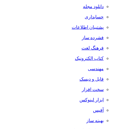
دانلود مجله
حسابداری
پشتیبان اطلاعات
فشرده ساز
فرهنگ لغت
کتاب الکترونیک
مهندسی
فایل و دیسک
سخت افزار
ابزار لینوکس
آفیس
بهینه ساز