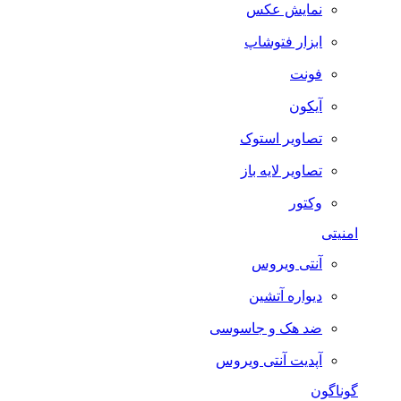
نمایش عکس
ابزار فتوشاپ
فونت
آیکون
تصاویر استوک
تصاویر لایه باز
وکتور
امنیتی
آنتی ویروس
دیواره آتشین
ضد هک و جاسوسی
آپدیت آنتی ویروس
گوناگون