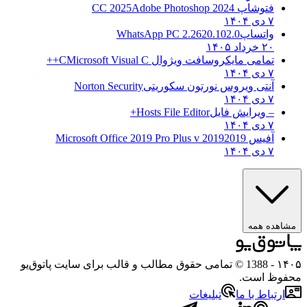
فتوشاپ CC 2025
Adobe Photoshop 2024
۷ دی ۱۴۰۴
واتساپ
WhatsApp PC 2.2620.102.0
۲۰ خرداد ۱۴۰۵
تمامی مایکروسافت ویژوال C
Microsoft Visual C++
۷ دی ۱۴۰۴
آنتی ویروس نورتون سکوریتی
Norton Security
۷ دی ۱۴۰۴
– ویرایش فایل
Hosts File Editor+
۷ دی ۱۴۰۴
آفیس 2019
2019 Microsoft Office 2019 Pro Plus v
۷ دی ۱۴۰۴
مشاهده همه
۱۴۰۵
- 1388 © تمامی حقوق مطالب و قالب برای سایت پاتوق‌یو
محفوظ است.
ارتباط با ما
تبلیغات