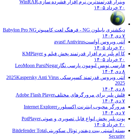
وینرار قدرتمندترین نرم افزار فشرده سازی
WinRAR
۲۰ خرداد ۱۴۰۵
دیکشنری بابیلون NG - فرهنگ لغت کامپیوتر
Babylon Pro NG
۷ دی ۱۴۰۴
آنتی ویروس آواست
avast! Antivirus
۲۰ خرداد ۱۴۰۵
کا ام پلیر نرم افزار قدرتمند پخش فیلم و
KMPlayer
۲۰ خرداد ۱۴۰۵
فارسی نویس لیومون پارسی نگار
LeoMoon ParsiNegar
۸ دی ۱۴۰۴
آنتی ویروس قدرتمند کسپرسکی 2025
Kaspersky Anti Virus
2025
۸ دی ۱۴۰۴
فلش پلیر برای مرورگرهای مختلف
Adobe Flash Player
۷ دی ۱۴۰۴
مرورگر محبوب اینترنت اکسپلورر
Internet Explorer
۷ دی ۱۴۰۴
پوت پلیر پخش انواع فایل تصویری و صوتی
PotPlayer
۲۰ خرداد ۱۴۰۵
بسته امنیتی بیت دیفندر توتال سکوریتی
Bitdefender Total
Security