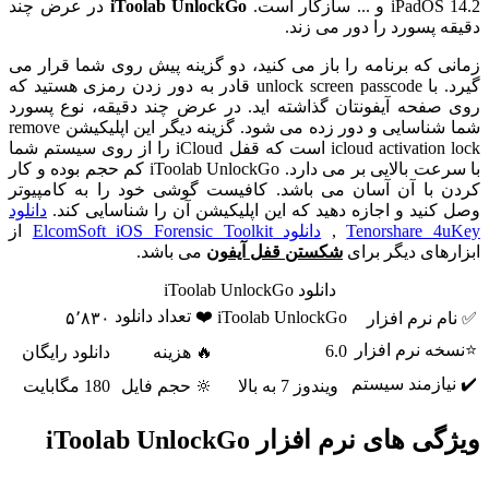
iPadOS 14.2 و ... سازگار است.
iToolab UnlockGo
در عرض چند
دقیقه پسورد را دور می زند.
زمانی که برنامه را باز می کنید، دو گزینه پیش روی شما قرار می
گیرد. با unlock screen passcode قادر به دور زدن رمزی هستید که
روی صفحه آیفونتان گذاشته اید. در عرض چند دقیقه، نوع پسورد
شما شناسایی و دور زده می شود. گزینه دیگر این اپلیکیشن remove
icloud activation lock است که قفل iCloud را از روی سیستم شما
با سرعت بالایی بر می دارد. iToolab UnlockGo کم حجم بوده و کار
کردن با آن آسان می باشد. کافیست گوشی خود را به کامپیوتر
وصل کنید و اجازه دهید که این اپلیکیشن آن را شناسایی کند.
دانلود
Tenorshare 4uKey
,
دانلود ElcomSoft iOS Forensic Toolkit
از
ابزارهای دیگر برای
شکستن قفل آیفون
می باشد.
دانلود iToolab UnlockGo
❤️ تعداد دانلود
iToolab UnlockGo
✅ نام نرم افزار
۵٬۸۳۰
⭐نسخه نرم افزار
6.0
🔥 هزینه
دانلود رایگان
✔️ نیازمند سیستم
ویندوز 7 به بالا
🔆 حجم فایل
180 مگابایت
ویژگی های نرم افزار iToolab UnlockGo