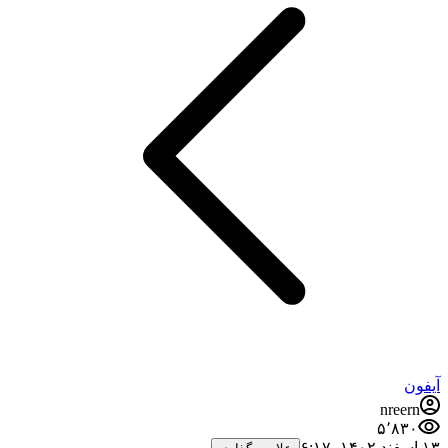
آیفون
nreern
۵٬۸۳۰
۱۳ اسفند ۱۴۰۲،‏ ۶:۱۷