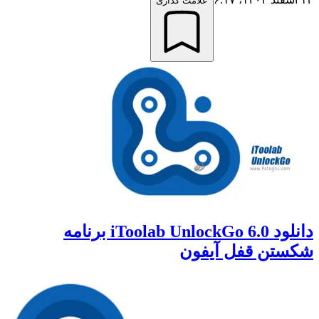
علامت گذاری
دانلود iToolab UnlockGo 6.0 برنامه
شکستن قفل آیفون