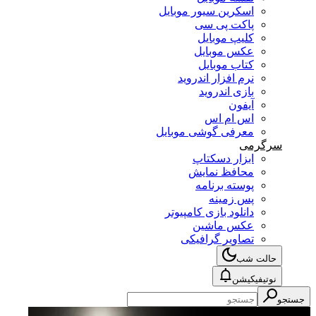
اسکرین سیور موبایل
پاکت پی سی
کلیپ موبایل
عکس موبایل
کتاب موبایل
نرم افزار اندروید
بازی اندروید
آیفون
اس ام اس
معرفی گوشی موبایل
سرگرمی
ابزار دسکتاپ
محافظ نمایش
پوسته برنامه
پس زمینه
دانلود بازی کامپیوتر
عکس ماشین
تصاویر گرافیکی
حالت شب
نوتیفیکیشن
جستجو