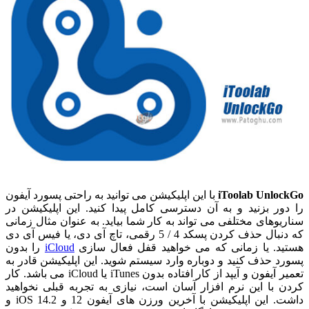
iToolab UnlockGo
با این اپلیکیشن می توانید به راحتی پسورد آیفون
را دور بزنید و به آن دسترسی کامل پیدا کنید. این اپلیکیشن در
سناریوهای مختلفی می تواند به کار شما بیاید. به عنوان مثال زمانی
که دنبال حذف کردن پسکد 4 / 5 رقمی، تاچ آی دی، یا فیس آی دی
هستید. یا زمانی که می خواهید قفل فعال سازی
iCloud
را بدون
پسورد حذف کنید و دوباره وارد سیستم شوید. این اپلیکیشن قادر به
تعمیر آیفون و آیپد از کار افتاده بدون iTunes یا iCloud می باشد. کار
کردن با این نرم افزار آسان است، نیازی به تجربه قبلی نخواهید
داشت. این اپلیکیشن با آخرین ورزن های آیفون 12 و iOS 14.2 و