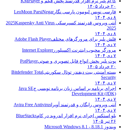
کا ام پلیر نرم افزار قدرتمند پخش فیلم و
KMPlayer
۲۰ خرداد ۱۴۰۵
فارسی نویس لیومون پارسی نگار
LeoMoon ParsiNegar
۸ دی ۱۴۰۴
آنتی ویروس قدرتمند کسپرسکی 2025
Kaspersky Anti Virus
2025
۸ دی ۱۴۰۴
فلش پلیر برای مرورگرهای مختلف
Adobe Flash Player
۷ دی ۱۴۰۴
مرورگر محبوب اینترنت اکسپلورر
Internet Explorer
۷ دی ۱۴۰۴
پوت پلیر پخش انواع فایل تصویری و صوتی
PotPlayer
۲۰ خرداد ۱۴۰۵
بسته امنیتی بیت دیفندر توتال سکوریتی
Bitdefender Total
Security
۷ دی ۱۴۰۴
اجرای برنامه بر اساس زبان برنامه نویسی ج
Java SE
Development Kit (JDK)
۷ دی ۱۴۰۴
آنتی ویروس رایگان و قدرتمند آویرا
Avira Free Antivirus
۷ دی ۱۴۰۴
بلو استکس اجرای نرم افزار اندروید در کام
BlueStacks
۲۶ تیر ۱۴۰۵
ویندوز 8.1
8.1 - Microsoft Windows 8.1