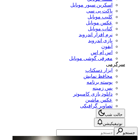
اسکرین سیور موبایل
پاکت پی سی
کلیپ موبایل
عکس موبایل
کتاب موبایل
نرم افزار اندروید
بازی اندروید
آیفون
اس ام اس
معرفی گوشی موبایل
سرگرمی
ابزار دسکتاپ
محافظ نمایش
پوسته برنامه
پس زمینه
دانلود بازی کامپیوتر
عکس ماشین
تصاویر گرافیکی
حالت شب
نوتیفیکیشن
جستجو