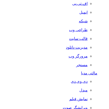
اف.تی.پی
ایمیل
شبکه
طراحی وب
قالب سایت
مدیریت دانلود
مرورگر وب
مسنجر
مالتی مدیا
دی.وی.دی
مبدل
نمایش فیلم
ویرایشگر صوت