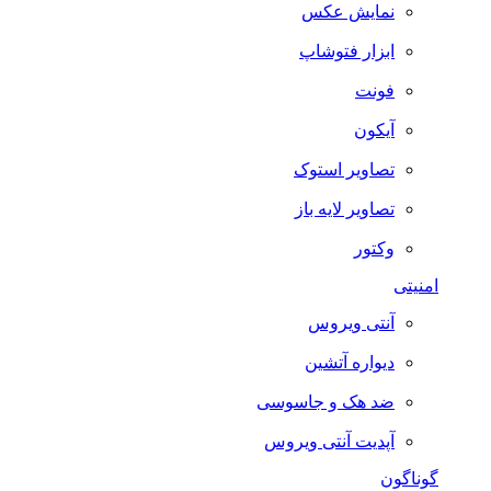
نمایش عکس
ابزار فتوشاپ
فونت
آیکون
تصاویر استوک
تصاویر لایه باز
وکتور
امنیتی
آنتی ویروس
دیواره آتشین
ضد هک و جاسوسی
آپدیت آنتی ویروس
گوناگون