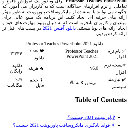
Professor Teaches PowerPoint
برای ویندوز یک آموزش جامع و
تعاملی از نرم افزارهای جداگانه است که به کاربران می آموزد که
چگونه می توانند با استفاده از مایکروسافت پاورپوینت به طور مؤثر
ارائه های حرفه ای ایجاد کنند. این برنامه یک منبع عالی برای
مبتدیان و کاربران باتجربه است که به دنبال بهبود مهارت های خود و
ایجاد ارائه های پویا هستند.
دانلود آفیس 2021
در پست های قبل تر
ارائه کرده بودیم.
دانلود Professor Teaches PowerPoint 2021
❤️ تعداد
✅ نام نرم
Professor Teaches
۳٬۳۳۴
PowerPoint 2021
افزار
دانلود
⭐نسخه نرم
دانلود
v6.0
🔥 هزینه
رایگان
افزار
✔️ نیازمند
325
🔆 حجم
ویندوز 8 به بالا
مگابایت
فایل
سیستم
Table of Contents
❓پاورپوینت 2021 چیست؟
✴️ فواید یادگیری مایکروسافت پاورپوینت 2021 چیست؟