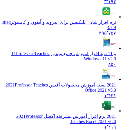
۳٬۱۹۴
نرم افزار شاد - اپلیکیشن برای اندروید و آیفون و کامپیوتر
shad
3.7.9
۳۹۵٬۷۵۷
و 11 نرم افزار آموزش جامع ویندوز 11
Professor Teaches
Windows 11 v2.0
۸۵۰
2021 بسته آموزش محصولات آفیس 2021
Professor Teaches
Office 2021 v5.0
۱٬۴۳۱
2021 نرم افزار آموزش پیشرفته اکسل 2021
Professor
Teaches Excel 2021 v6.0
۱٬۲۱۹