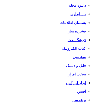
دانلود مجله
حسابداری
پشتیبان اطلاعات
فشرده ساز
فرهنگ لغت
کتاب الکترونیک
مهندسی
فایل و دیسک
سخت افزار
ابزار لینوکس
آفیس
بهینه ساز