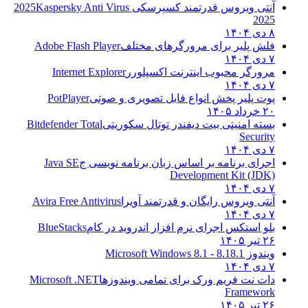
آنتی ویروس قدرتمند کسپرسکی 2025
Kaspersky Anti Virus
2025
۸ دی ۱۴۰۴
فلش پلیر برای مرورگرهای مختلف
Adobe Flash Player
۷ دی ۱۴۰۴
مرورگر محبوب اینترنت اکسپلورر
Internet Explorer
۷ دی ۱۴۰۴
پوت پلیر پخش انواع فایل تصویری و صوتی
PotPlayer
۲۰ خرداد ۱۴۰۵
بسته امنیتی بیت دیفندر توتال سکوریتی
Bitdefender Total
Security
۷ دی ۱۴۰۴
اجرای برنامه بر اساس زبان برنامه نویسی ج
Java SE
Development Kit (JDK)
۷ دی ۱۴۰۴
آنتی ویروس رایگان و قدرتمند آویرا
Avira Free Antivirus
۷ دی ۱۴۰۴
بلو استکس اجرای نرم افزار اندروید در کام
BlueStacks
۲۶ تیر ۱۴۰۵
ویندوز 8.1
8.1 - Microsoft Windows 8.1
۷ دی ۱۴۰۴
دات نت فریم ورک برای تمامی ویندوزها
Microsoft .NET
Framework
۲۶ تیر ۱۴۰۵