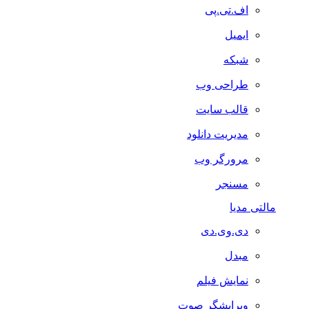
اف.تی.پی
ایمیل
شبکه
طراحی وب
قالب سایت
مدیریت دانلود
مرورگر وب
مسنجر
مالتی مدیا
دی.وی.دی
مبدل
نمایش فیلم
ویرایشگر صوت