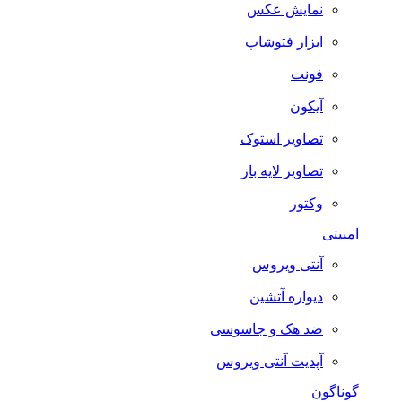
نمایش عکس
ابزار فتوشاپ
فونت
آیکون
تصاویر استوک
تصاویر لایه باز
وکتور
امنیتی
آنتی ویروس
دیواره آتشین
ضد هک و جاسوسی
آپدیت آنتی ویروس
گوناگون