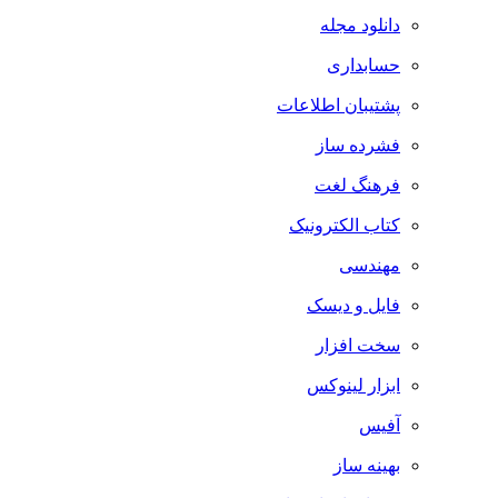
دانلود مجله
حسابداری
پشتیبان اطلاعات
فشرده ساز
فرهنگ لغت
کتاب الکترونیک
مهندسی
فایل و دیسک
سخت افزار
ابزار لینوکس
آفیس
بهینه ساز