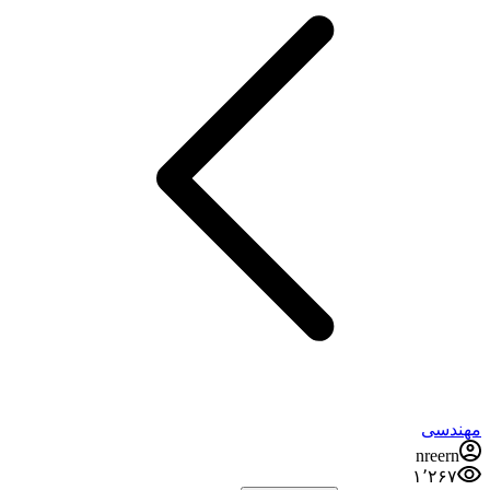
مهندسی
nreern
۱٬۲۶۷