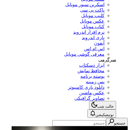
اسکرین سیور موبایل
پاکت پی سی
کلیپ موبایل
عکس موبایل
کتاب موبایل
نرم افزار اندروید
بازی اندروید
آیفون
اس ام اس
معرفی گوشی موبایل
سرگرمی
ابزار دسکتاپ
محافظ نمایش
پوسته برنامه
پس زمینه
دانلود بازی کامپیوتر
عکس ماشین
تصاویر گرافیکی
حالت شب
نوتیفیکیشن
جستجو