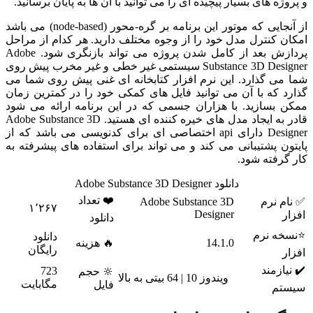
و پروژه های بسیار پیچیده ای را می توانید با آن ها به پایان برسانید.
از آنجایی که موتور این برنامه بر گره-محور (node-based) می باشد
امکان کنترل مدل خود را از وجوه مختلف دارید. هر کدام از مراحل
پردازش بعد از کامل شدن پروژه می تواند بازنگری شود. Adobe
Substance 3D Designer سیستمی غیر خطی و غیر مخرب پیش روی
شما می گذارد. این نرم افزار کتابخانه ای غنی پیش روی شما می
گذارد که با آن می توانید فایل های کمکی خود را در کمترین زمان
ممکن بسازید. با هزاران جسمی که در این برنامه ارائه می شود
قادر به ایجاد مدل های خیره کننده ای هستید. Adobe Substance 3D
Designer دارای api اختصاصی ای برای کدنویسی می باشد که از
پایتون پشتیبانی می کند و می تواند برای استفاده های پیشرفته به
کار گرفته شود.
دانلود Adobe Substance 3D Designer
❤️ تعداد
✅ نام نرم
Adobe Substance 3D
۱٬۲۶۷
Designer
افزار
دانلود
⭐نسخه نرم
دانلود
14.1.0
🔥 هزینه
رایگان
افزار
✔️ نیازمند
723
🔆 حجم
ویندوز 10 | 64 بیتی به بالا
مگابایت
فایل
سیستم