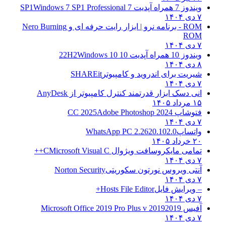
ویندوز 7 همراه آپدیت 7 SP1
Windows 7 SP1 Professional
۷ دی ۱۴۰۴
ROM - برنامه نرو | ابزار رایت حرفه ای و
Nero Burning
ROM
۷ دی ۱۴۰۴
ویندوز 10 همراه آپدیت 10 22H2
Windows 10
۸ دی ۱۴۰۴
شیریت برای اندروید و کامپیوتر
SHAREit
۷ دی ۱۴۰۴
انی دسک ابزار قدرتمند کنترل کامپیوتر از
AnyDesk
۱۵ مرداد ۱۴۰۵
فتوشاپ CC 2025
Adobe Photoshop 2024
۷ دی ۱۴۰۴
واتساپ
WhatsApp PC 2.2620.102.0
۲۰ خرداد ۱۴۰۵
تمامی مایکروسافت ویژوال C
Microsoft Visual C++
۷ دی ۱۴۰۴
آنتی ویروس نورتون سکوریتی
Norton Security
۷ دی ۱۴۰۴
– ویرایش فایل
Hosts File Editor+
۷ دی ۱۴۰۴
آفیس 2019
2019 Microsoft Office 2019 Pro Plus v
۷ دی ۱۴۰۴