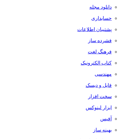
دانلود مجله
حسابداری
پشتیبان اطلاعات
فشرده ساز
فرهنگ لغت
کتاب الکترونیک
مهندسی
فایل و دیسک
سخت افزار
ابزار لینوکس
آفیس
بهینه ساز