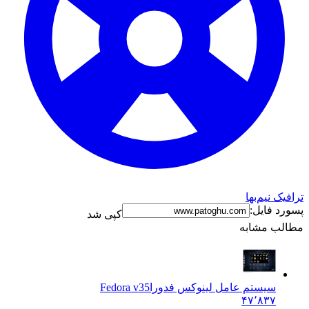
ترافیک نیم‌بها
پسورد فایل:
کپی شد
مطالب مشابه
سیستم عامل لینوکس فدورا
Fedora v35
۴۷٬۸۳۷