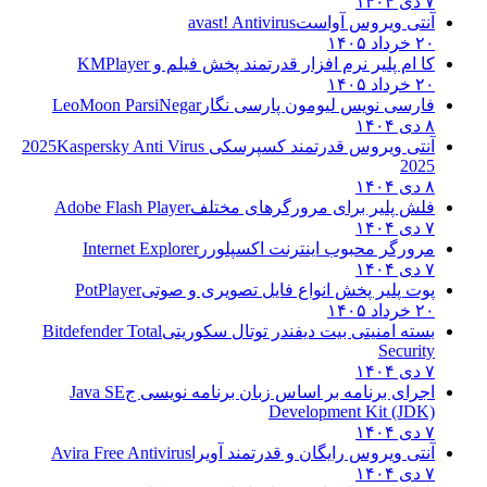
۷ دی ۱۴۰۴
آنتی ویروس آواست
avast! Antivirus
۲۰ خرداد ۱۴۰۵
کا ام پلیر نرم افزار قدرتمند پخش فیلم و
KMPlayer
۲۰ خرداد ۱۴۰۵
فارسی نویس لیومون پارسی نگار
LeoMoon ParsiNegar
۸ دی ۱۴۰۴
آنتی ویروس قدرتمند کسپرسکی 2025
Kaspersky Anti Virus
2025
۸ دی ۱۴۰۴
فلش پلیر برای مرورگرهای مختلف
Adobe Flash Player
۷ دی ۱۴۰۴
مرورگر محبوب اینترنت اکسپلورر
Internet Explorer
۷ دی ۱۴۰۴
پوت پلیر پخش انواع فایل تصویری و صوتی
PotPlayer
۲۰ خرداد ۱۴۰۵
بسته امنیتی بیت دیفندر توتال سکوریتی
Bitdefender Total
Security
۷ دی ۱۴۰۴
اجرای برنامه بر اساس زبان برنامه نویسی ج
Java SE
Development Kit (JDK)
۷ دی ۱۴۰۴
آنتی ویروس رایگان و قدرتمند آویرا
Avira Free Antivirus
۷ دی ۱۴۰۴