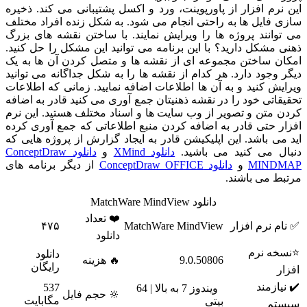
این نرم افزار از پاورپوینت، ورد و اکسل پشتیبانی می کند. ذخیره
سازی فایل ها به راحتی انجام می شود. به شکل زنده افراد مختلف
می توانند پروژه ها را ویرایش نمایند. با ساختن نقشه های بزرگ
ذهنی مشکل دارید؟ با این برنامه می توانید این مشکل را حل کنید.
امکان ساختن مجموعه ای از نقشه ها و متصل کردن آن ها به یک
دیگر وجود دارد. هر کدام از نقشه ها را به شکل جداگانه می توانید
ویرایش کنید و به آن ها اطلاعات اضافه نمایید. زمانی که اطلاعات
تحقیقاتی خود را در نقشه ذهنیتان جمع آوری می کنید قادر به اضافه
کردن متن و تصویر از وب سایت ها و اسناد مختلف هستید. این نرم
افزار حتی قادر به اضافه کردن منبع اطلاعاتی که جمع آوری کرده
اید می باشد. این اپلیکیشن قادر به ایجاد گزارش از پروژه هایی که
دنبال می کنید می باشید.
دانلود XMind
و
دانلود ConceptDraw
MINDMAP
و
دانلود ConceptDraw OFFICE
از دیگر برنامه های
مرتبط می باشند.
دانلود MatchWare MindView
❤️ تعداد
✅ نام نرم افزار
MatchWare MindView
۴۷۵
دانلود
⭐نسخه نرم
دانلود
9.0.50806
🔥 هزینه
رایگان
افزار
✔️ نیازمند
537
ویندوز 7 به بالا | 64
🔆 حجم فایل
مگابایت
بیتی
سیستم