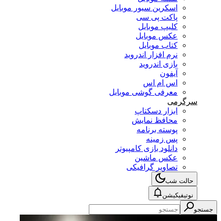
اسکرین سیور موبایل
پاکت پی سی
کلیپ موبایل
عکس موبایل
کتاب موبایل
نرم افزار اندروید
بازی اندروید
آیفون
اس ام اس
معرفی گوشی موبایل
سرگرمی
ابزار دسکتاپ
محافظ نمایش
پوسته برنامه
پس زمینه
دانلود بازی کامپیوتر
عکس ماشین
تصاویر گرافیکی
حالت شب
نوتیفیکیشن
جستجو