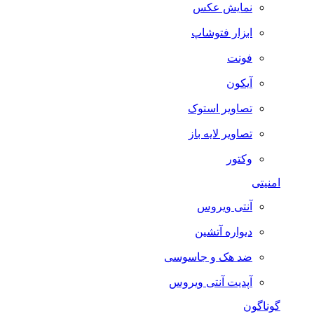
نمایش عکس
ابزار فتوشاپ
فونت
آیکون
تصاویر استوک
تصاویر لایه باز
وکتور
امنیتی
آنتی ویروس
دیواره آتشین
ضد هک و جاسوسی
آپدیت آنتی ویروس
گوناگون