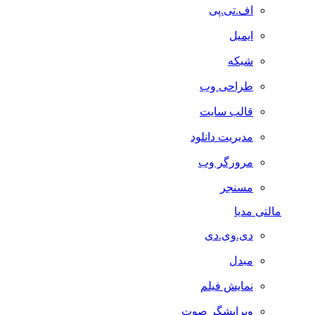
اف.تی.پی
ایمیل
شبکه
طراحی وب
قالب سایت
مدیریت دانلود
مرورگر وب
مسنجر
مالتی مدیا
دی.وی.دی
مبدل
نمایش فیلم
ویرایشگر صوت