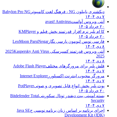
دیکشنری بابیلون NG - فرهنگ لغت کامپیوتر
Babylon Pro NG
۷ دی ۱۴۰۴
آنتی ویروس آواست
avast! Antivirus
۲۰ خرداد ۱۴۰۵
کا ام پلیر نرم افزار قدرتمند پخش فیلم و
KMPlayer
۲۰ خرداد ۱۴۰۵
فارسی نویس لیومون پارسی نگار
LeoMoon ParsiNegar
۸ دی ۱۴۰۴
آنتی ویروس قدرتمند کسپرسکی 2025
Kaspersky Anti Virus
2025
۸ دی ۱۴۰۴
فلش پلیر برای مرورگرهای مختلف
Adobe Flash Player
۷ دی ۱۴۰۴
مرورگر محبوب اینترنت اکسپلورر
Internet Explorer
۷ دی ۱۴۰۴
پوت پلیر پخش انواع فایل تصویری و صوتی
PotPlayer
۲۰ خرداد ۱۴۰۵
بسته امنیتی بیت دیفندر توتال سکوریتی
Bitdefender Total
Security
۷ دی ۱۴۰۴
اجرای برنامه بر اساس زبان برنامه نویسی ج
Java SE
Development Kit (JDK)