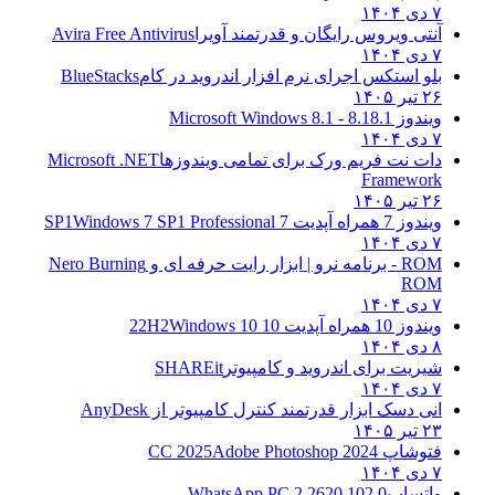
۷ دی ۱۴۰۴
آنتی ویروس رایگان و قدرتمند آویرا
Avira Free Antivirus
۷ دی ۱۴۰۴
بلو استکس اجرای نرم افزار اندروید در کام
BlueStacks
۲۶ تیر ۱۴۰۵
ویندوز 8.1
8.1 - Microsoft Windows 8.1
۷ دی ۱۴۰۴
دات نت فریم ورک برای تمامی ویندوزها
Microsoft .NET
Framework
۲۶ تیر ۱۴۰۵
ویندوز 7 همراه آپدیت 7 SP1
Windows 7 SP1 Professional
۷ دی ۱۴۰۴
ROM - برنامه نرو | ابزار رایت حرفه ای و
Nero Burning
ROM
۷ دی ۱۴۰۴
ویندوز 10 همراه آپدیت 10 22H2
Windows 10
۸ دی ۱۴۰۴
شیریت برای اندروید و کامپیوتر
SHAREit
۷ دی ۱۴۰۴
انی دسک ابزار قدرتمند کنترل کامپیوتر از
AnyDesk
۲۳ تیر ۱۴۰۵
فتوشاپ CC 2025
Adobe Photoshop 2024
۷ دی ۱۴۰۴
واتساپ
WhatsApp PC 2.2620.102.0