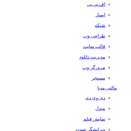
اف.تی.پی
ایمیل
شبکه
طراحی وب
قالب سایت
مدیریت دانلود
مرورگر وب
مسنجر
مالتی مدیا
دی.وی.دی
مبدل
نمایش فیلم
ویرایشگر صوت