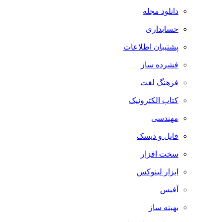
دانلود مجله
حسابداری
پشتیبان اطلاعات
فشرده ساز
فرهنگ لغت
کتاب الکترونیک
مهندسی
فایل و دیسک
سخت افزار
ابزار لینوکس
آفیس
بهینه ساز