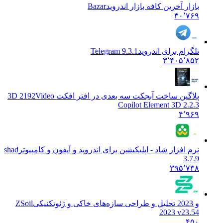
بازار آخرین کافه بازار اندروید
Bazar
۳۰٬۷۶۹
تلگرام برای اندروید
Telegram 9.3.1
۳٬۴۰۵٬۸۵۲
پلاگین ساخت آبجکت سه بعدی در افتر افکت 3D 2192
Video
Copilot Element 3D 2.2.3
۴٬۹۶۹
نرم افزار شاد - اپلیکیشن برای اندروید و آیفون و کامپیوتر
shad
3.7.9
۳۹۵٬۷۳۸
و 2023 تحلیل و طراحی سازه‌های خاکی و ژئوتکنیکی
ZSoil
2023 v23.54
۴۵۰