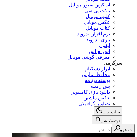
اسکرین سیور موبایل
پاکت پی سی
کلیپ موبایل
عکس موبایل
کتاب موبایل
نرم افزار اندروید
بازی اندروید
آیفون
اس ام اس
معرفی گوشی موبایل
سرگرمی
ابزار دسکتاپ
محافظ نمایش
پوسته برنامه
پس زمینه
دانلود بازی کامپیوتر
عکس ماشین
تصاویر گرافیکی
حالت شب
نوتیفیکیشن
جستجو