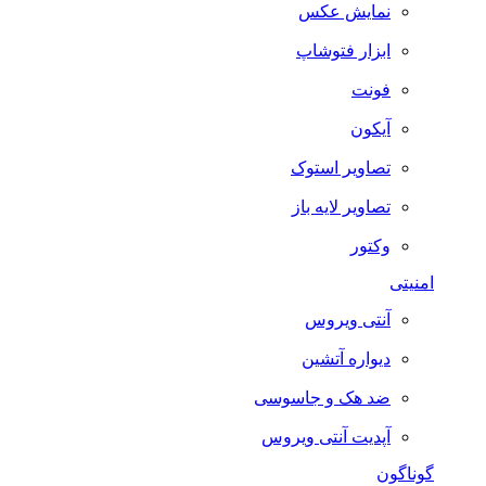
نمایش عکس
ابزار فتوشاپ
فونت
آیکون
تصاویر استوک
تصاویر لایه باز
وکتور
امنیتی
آنتی ویروس
دیواره آتشین
ضد هک و جاسوسی
آپدیت آنتی ویروس
گوناگون