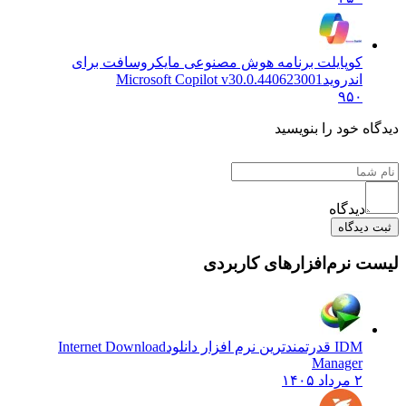
کوپایلت برنامه هوش مصنوعی مایکروسافت برای
اندروید
Microsoft Copilot v30.0.440623001
۹۵۰
دیدگاه خود را بنویسید
دیدگاه
ثبت دیدگاه
لیست نرم‌افزارهای کاربردی
IDM قدرتمندترین نرم افزار دانلود
Internet Download
Manager
۲ مرداد ۱۴۰۵