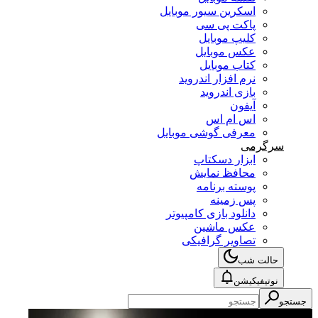
اسکرین سیور موبایل
پاکت پی سی
کلیپ موبایل
عکس موبایل
کتاب موبایل
نرم افزار اندروید
بازی اندروید
آیفون
اس ام اس
معرفی گوشی موبایل
سرگرمی
ابزار دسکتاپ
محافظ نمایش
پوسته برنامه
پس زمینه
دانلود بازی کامپیوتر
عکس ماشین
تصاویر گرافیکی
حالت شب
نوتیفیکیشن
جستجو