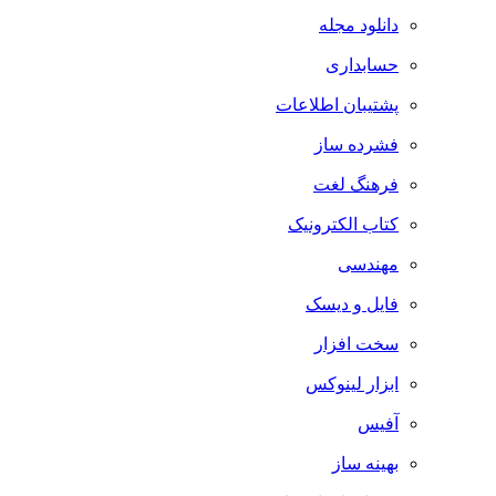
دانلود مجله
حسابداری
پشتیبان اطلاعات
فشرده ساز
فرهنگ لغت
کتاب الکترونیک
مهندسی
فایل و دیسک
سخت افزار
ابزار لینوکس
آفیس
بهینه ساز