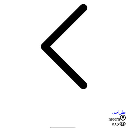
طراحی
nreern
۷۸۶