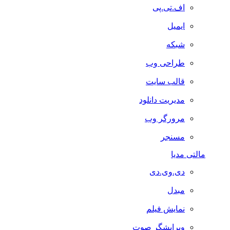
اف.تی.پی
ایمیل
شبکه
طراحی وب
قالب سایت
مدیریت دانلود
مرورگر وب
مسنجر
مالتی مدیا
دی.وی.دی
مبدل
نمایش فیلم
ویرایشگر صوت