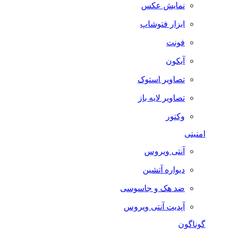
نمایش عکس
ابزار فتوشاپ
فونت
آیکون
تصاویر استوک
تصاویر لایه باز
وکتور
امنیتی
آنتی ویروس
دیواره آتشین
ضد هک و جاسوسی
آپدیت آنتی ویروس
گوناگون