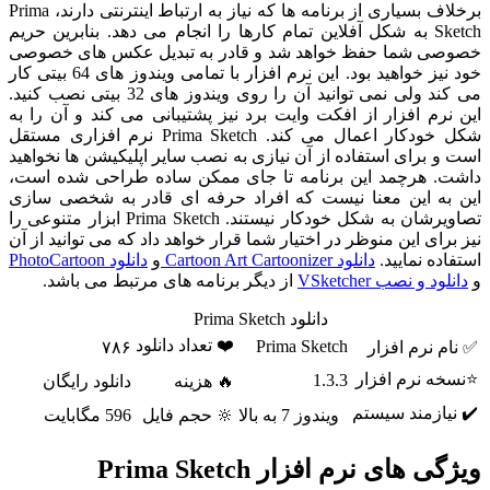
برخلاف بسیاری از برنامه ها که نیاز به ارتباط اینترنتی دارند، Prima
Sketch به شکل آفلاین تمام کارها را انجام می دهد. بنابرین حریم
خصوصی شما حفظ خواهد شد و قادر به تبدیل عکس های خصوصی
خود نیز خواهید بود. این نرم افزار با تمامی ویندوز های 64 بیتی کار
می کند ولی نمی توانید آن را روی ویندوز های 32 بیتی نصب کنید.
این نرم افزار از افکت وایت برد نیز پشتیبانی می کند و آن را به
شکل خودکار اعمال می کند. Prima Sketch نرم افزاری مستقل
است و برای استفاده از آن نیازی به نصب سایر اپلیکیشن ها نخواهید
داشت. هرچمد این برنامه تا جای ممکن ساده طراحی شده است،
این به این معنا نیست که افراد حرفه ای قادر به شخصی سازی
تصاویرشان به شکل خودکار نیستند. Prima Sketch ابزار متنوعی را
نیز برای این منوظر در اختیار شما قرار خواهد داد که می توانید از آن
استفاده نمایید.
دانلود Cartoon Art Cartoonizer
و
دانلود PhotoCartoon
و
دانلود و نصب VSketcher
از دیگر برنامه های مرتبط می باشد.
دانلود Prima Sketch
❤️ تعداد دانلود
Prima Sketch
✅ نام نرم افزار
۷۸۶
⭐نسخه نرم افزار
1.3.3
🔥 هزینه
دانلود رایگان
✔️ نیازمند سیستم
ویندوز 7 به بالا
🔆 حجم فایل
596 مگابایت
ویژگی های نرم افزار Prima Sketch