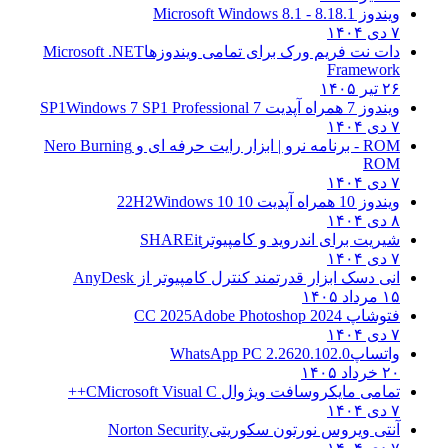
ویندوز 8.1
8.1 - Microsoft Windows 8.1
۷ دی ۱۴۰۴
دات نت فریم ورک برای تمامی ویندوزها
Microsoft .NET
Framework
۲۶ تیر ۱۴۰۵
ویندوز 7 همراه آپدیت 7 SP1
Windows 7 SP1 Professional
۷ دی ۱۴۰۴
ROM - برنامه نرو | ابزار رایت حرفه ای و
Nero Burning
ROM
۷ دی ۱۴۰۴
ویندوز 10 همراه آپدیت 10 22H2
Windows 10
۸ دی ۱۴۰۴
شیریت برای اندروید و کامپیوتر
SHAREit
۷ دی ۱۴۰۴
انی دسک ابزار قدرتمند کنترل کامپیوتر از
AnyDesk
۱۵ مرداد ۱۴۰۵
فتوشاپ CC 2025
Adobe Photoshop 2024
۷ دی ۱۴۰۴
واتساپ
WhatsApp PC 2.2620.102.0
۲۰ خرداد ۱۴۰۵
تمامی مایکروسافت ویژوال C
Microsoft Visual C++
۷ دی ۱۴۰۴
آنتی ویروس نورتون سکوریتی
Norton Security