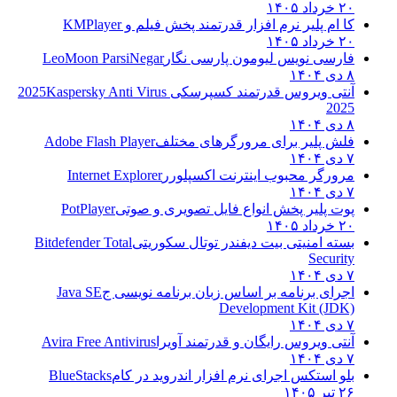
۲۰ خرداد ۱۴۰۵
کا ام پلیر نرم افزار قدرتمند پخش فیلم و
KMPlayer
۲۰ خرداد ۱۴۰۵
فارسی نویس لیومون پارسی نگار
LeoMoon ParsiNegar
۸ دی ۱۴۰۴
آنتی ویروس قدرتمند کسپرسکی 2025
Kaspersky Anti Virus
2025
۸ دی ۱۴۰۴
فلش پلیر برای مرورگرهای مختلف
Adobe Flash Player
۷ دی ۱۴۰۴
مرورگر محبوب اینترنت اکسپلورر
Internet Explorer
۷ دی ۱۴۰۴
پوت پلیر پخش انواع فایل تصویری و صوتی
PotPlayer
۲۰ خرداد ۱۴۰۵
بسته امنیتی بیت دیفندر توتال سکوریتی
Bitdefender Total
Security
۷ دی ۱۴۰۴
اجرای برنامه بر اساس زبان برنامه نویسی ج
Java SE
Development Kit (JDK)
۷ دی ۱۴۰۴
آنتی ویروس رایگان و قدرتمند آویرا
Avira Free Antivirus
۷ دی ۱۴۰۴
بلو استکس اجرای نرم افزار اندروید در کام
BlueStacks
۲۶ تیر ۱۴۰۵