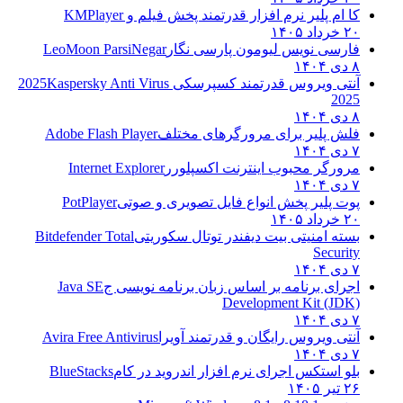
کا ام پلیر نرم افزار قدرتمند پخش فیلم و
KMPlayer
۲۰ خرداد ۱۴۰۵
فارسی نویس لیومون پارسی نگار
LeoMoon ParsiNegar
۸ دی ۱۴۰۴
آنتی ویروس قدرتمند کسپرسکی 2025
Kaspersky Anti Virus
2025
۸ دی ۱۴۰۴
فلش پلیر برای مرورگرهای مختلف
Adobe Flash Player
۷ دی ۱۴۰۴
مرورگر محبوب اینترنت اکسپلورر
Internet Explorer
۷ دی ۱۴۰۴
پوت پلیر پخش انواع فایل تصویری و صوتی
PotPlayer
۲۰ خرداد ۱۴۰۵
بسته امنیتی بیت دیفندر توتال سکوریتی
Bitdefender Total
Security
۷ دی ۱۴۰۴
اجرای برنامه بر اساس زبان برنامه نویسی ج
Java SE
Development Kit (JDK)
۷ دی ۱۴۰۴
آنتی ویروس رایگان و قدرتمند آویرا
Avira Free Antivirus
۷ دی ۱۴۰۴
بلو استکس اجرای نرم افزار اندروید در کام
BlueStacks
۲۶ تیر ۱۴۰۵