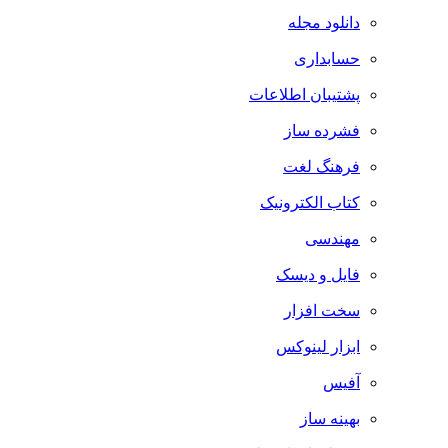
دانلود مجله
حسابداری
پشتیبان اطلاعات
فشرده ساز
فرهنگ لغت
کتاب الکترونیک
مهندسی
فایل و دیسک
سخت افزار
ابزار لینوکس
آفیس
بهینه ساز