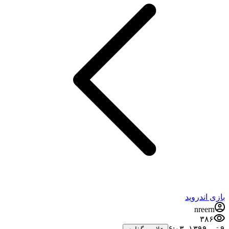
بازی اندروید
nreern
۳۸۶
۹ تیر ۱۳۹۹،‏ ۶:۰۳