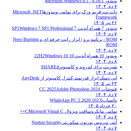
ویندوز 8.1
8.1 - Microsoft Windows 8.1
۷ دی ۱۴۰۴
دات نت فریم ورک برای تمامی ویندوزها
Microsoft .NET
Framework
۲۶ تیر ۱۴۰۵
ویندوز 7 همراه آپدیت 7 SP1
Windows 7 SP1 Professional
۷ دی ۱۴۰۴
ROM - برنامه نرو | ابزار رایت حرفه ای و
Nero Burning
ROM
۷ دی ۱۴۰۴
ویندوز 10 همراه آپدیت 10 22H2
Windows 10
۸ دی ۱۴۰۴
شیریت برای اندروید و کامپیوتر
SHAREit
۷ دی ۱۴۰۴
انی دسک ابزار قدرتمند کنترل کامپیوتر از
AnyDesk
۲۳ تیر ۱۴۰۵
فتوشاپ CC 2025
Adobe Photoshop 2024
۷ دی ۱۴۰۴
واتساپ
WhatsApp PC 2.2620.102.0
۲۰ خرداد ۱۴۰۵
تمامی مایکروسافت ویژوال C
Microsoft Visual C++
۷ دی ۱۴۰۴
آنتی ویروس نورتون سکوریتی
Norton Security
۷ دی ۱۴۰۴