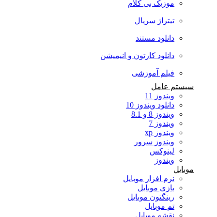
موزیک بی کلام
تیتراژ سریال
دانلود مستند
دانلود کارتون و انیمیشن
فیلم آموزشی
سیستم عامل
ویندوز 11
دانلود ویندوز 10
ویندوز 8 و 8.1
ویندوز 7
ویندوز xp
ویندوز سرور
لینوکس
ویندوز
موبایل
نرم افزار موبایل
بازی موبایل
رینگتون موبایل
تم موبایل
نقشه موبایل