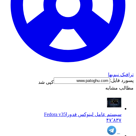
ترافیک نیم‌بها
پسورد فایل:
کپی شد
مطالب مشابه
سیستم عامل لینوکس فدورا
Fedora v35
۴۷٬۸۳۷