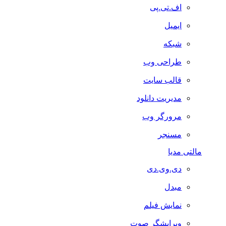
اف.تی.پی
ایمیل
شبکه
طراحی وب
قالب سایت
مدیریت دانلود
مرورگر وب
مسنجر
مالتی مدیا
دی.وی.دی
مبدل
نمایش فیلم
ویرایشگر صوت