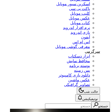
اسکرین سیور موبایل
پاکت پی سی
کلیپ موبایل
عکس موبایل
کتاب موبایل
نرم افزار اندروید
بازی اندروید
آیفون
اس ام اس
معرفی گوشی موبایل
سرگرمی
ابزار دسکتاپ
محافظ نمایش
پوسته برنامه
پس زمینه
دانلود بازی کامپیوتر
عکس ماشین
تصاویر گرافیکی
حالت شب
نوتیفیکیشن
جستجو