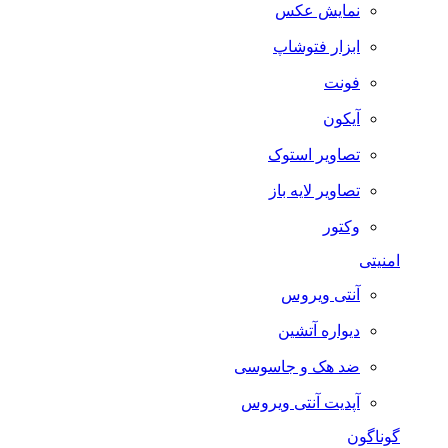
نمایش عکس
ابزار فتوشاپ
فونت
آیکون
تصاویر استوک
تصاویر لایه باز
وکتور
امنیتی
آنتی ویروس
دیواره آتشین
ضد هک و جاسوسی
آپدیت آنتی ویروس
گوناگون