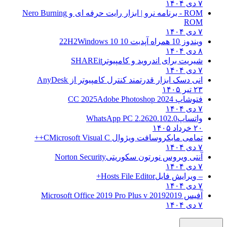
۷ دی ۱۴۰۴
ROM - برنامه نرو | ابزار رایت حرفه ای و
Nero Burning
ROM
۷ دی ۱۴۰۴
ویندوز 10 همراه آپدیت 10 22H2
Windows 10
۸ دی ۱۴۰۴
شیریت برای اندروید و کامپیوتر
SHAREit
۷ دی ۱۴۰۴
انی دسک ابزار قدرتمند کنترل کامپیوتر از
AnyDesk
۲۳ تیر ۱۴۰۵
فتوشاپ CC 2025
Adobe Photoshop 2024
۷ دی ۱۴۰۴
واتساپ
WhatsApp PC 2.2620.102.0
۲۰ خرداد ۱۴۰۵
تمامی مایکروسافت ویژوال C
Microsoft Visual C++
۷ دی ۱۴۰۴
آنتی ویروس نورتون سکوریتی
Norton Security
۷ دی ۱۴۰۴
– ویرایش فایل
Hosts File Editor+
۷ دی ۱۴۰۴
آفیس 2019
2019 Microsoft Office 2019 Pro Plus v
۷ دی ۱۴۰۴