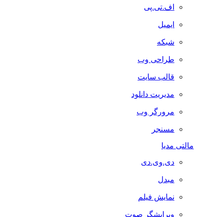
اف.تی.پی
ایمیل
شبکه
طراحی وب
قالب سایت
مدیریت دانلود
مرورگر وب
مسنجر
مالتی مدیا
دی.وی.دی
مبدل
نمایش فیلم
ویرایشگر صوت