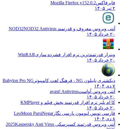
فایرفاکس
Mozilla Firefox v152.0.2
۲ تیر ۱۴۰۵
آنتی ویروس معروف و قدرتمند NOD32
NOD32 Antivirus
۲۰ خرداد ۱۴۰۵
وینرار قدرتمندترین نرم افزار فشرده سازی
WinRAR
۲۰ خرداد ۱۴۰۵
دیکشنری بابیلون NG - فرهنگ لغت کامپیوتر
Babylon Pro NG
۷ دی ۱۴۰۴
آنتی ویروس آواست
avast! Antivirus
۲۰ خرداد ۱۴۰۵
کا ام پلیر نرم افزار قدرتمند پخش فیلم و
KMPlayer
۲۰ خرداد ۱۴۰۵
فارسی نویس لیومون پارسی نگار
LeoMoon ParsiNegar
۸ دی ۱۴۰۴
آنتی ویروس قدرتمند کسپرسکی 2025
Kaspersky Anti Virus