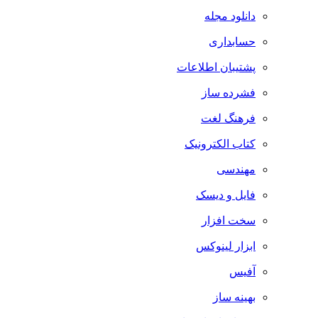
دانلود مجله
حسابداری
پشتیبان اطلاعات
فشرده ساز
فرهنگ لغت
کتاب الکترونیک
مهندسی
فایل و دیسک
سخت افزار
ابزار لینوکس
آفیس
بهینه ساز