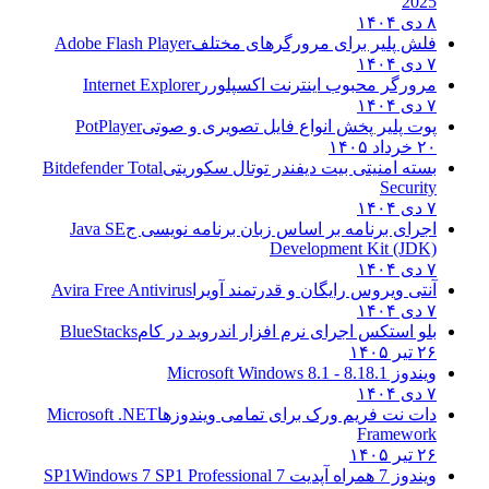
2025
۸ دی ۱۴۰۴
فلش پلیر برای مرورگرهای مختلف
Adobe Flash Player
۷ دی ۱۴۰۴
مرورگر محبوب اینترنت اکسپلورر
Internet Explorer
۷ دی ۱۴۰۴
پوت پلیر پخش انواع فایل تصویری و صوتی
PotPlayer
۲۰ خرداد ۱۴۰۵
بسته امنیتی بیت دیفندر توتال سکوریتی
Bitdefender Total
Security
۷ دی ۱۴۰۴
اجرای برنامه بر اساس زبان برنامه نویسی ج
Java SE
Development Kit (JDK)
۷ دی ۱۴۰۴
آنتی ویروس رایگان و قدرتمند آویرا
Avira Free Antivirus
۷ دی ۱۴۰۴
بلو استکس اجرای نرم افزار اندروید در کام
BlueStacks
۲۶ تیر ۱۴۰۵
ویندوز 8.1
8.1 - Microsoft Windows 8.1
۷ دی ۱۴۰۴
دات نت فریم ورک برای تمامی ویندوزها
Microsoft .NET
Framework
۲۶ تیر ۱۴۰۵
ویندوز 7 همراه آپدیت 7 SP1
Windows 7 SP1 Professional