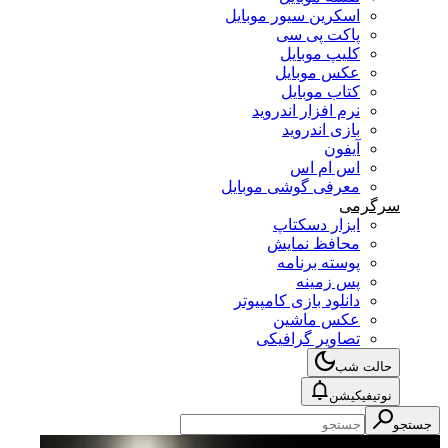
اسکرین سیور موبایل
پاکت پی سی
کلیپ موبایل
عکس موبایل
کتاب موبایل
نرم افزار اندروید
بازی اندروید
آیفون
اس ام اس
معرفی گوشی موبایل
سرگرمی
ابزار دسکتاپ
محافظ نمایش
پوسته برنامه
پس زمینه
دانلود بازی کامپیوتر
عکس ماشین
تصاویر گرافیکی
حالت شب
نوتیفیکیشن
جستجو