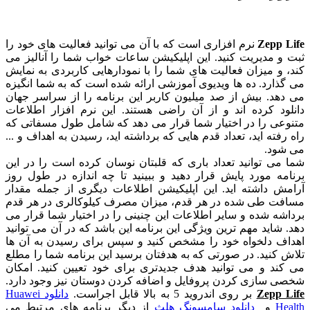
Zepp Life
نرم افزاری است که با آن می توانید فعالیت های خود را
ثبت و مدیریت کنید. این اپلیکیشن ساعات خواب شما را آنالیز می
کند، و میزان فعالیت های شما را با نمودارهایی کاربردی به نمایش
می گذارد. ده ها ویدیوی آموزشی ارائه شده است که به شما انگیزه
می دهد. بیش از صد میلیون کاربر این برنامه را از سراسر جهان
دانلود کرده اند و از آن راضی هستند. این نرم افزار اطلاعات
متنوعی را در اختیار شما قرار می دهد که شامل طول مسفاتی که
راه رفته اید، تعداد قدم هایی که برداشته اید، رسیدن به اهداف و ...
می شود.
شما می توانید تعداد باری که قلبتان نوسان کرده است را در این
برنامه مورد پایش قرار دهید و ببینید تا چه اندازه در طول روز
آرامش داشته اید. این اپلیکیشن اطلاعات دیگری از جمله مقدار
مسافت طی شده در هر قدم، میزان مصرف کیلوکالری در هر قدم
برداشه شده و سایر اطلاعات این چنینی را در اختیار شما قرار می
دهد. شاید مهم ترین ویژگی این برنامه این باشد که در آن می توانید
اهداف دلخواه خود را مشخص کنید و سپس برای رسیدن به آن ها
تلاش کنید. در صورتی که به هدفتان برسید این برنامه شما را مطلع
می کند و می توانید هدف جدیدتری برای خود تعیین کنید. امکان
شخصی سازی کردن پروفایل و اضافه کردن دوستان نیز وجود دارد.
Zepp Life
بر روی اندروید 5 به بالا قابل اجراست.
دانلود Huawei
Health
و
دانلود سامسونگ هلث
از دیگر برنامه های مرتبط می