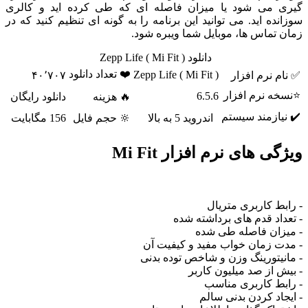
گیری می شود یا میزان فاصله ای که طی کرده اید و کالری
سوزانده اید. می توانید این برنامه را به گونه ای تنظیم کنید که در
زمان تماس ها، موبایل شما ویبره شود.
دانلود Zepp Life ( Mi Fit )
❤️ تعداد دانلود
Zepp Life ( Mi Fit )
✅ نام نرم افزار
۴۰٬۷۰۷
⭐نسخه نرم افزار
6.5.6
🔥 هزینه
دانلود رایگان
✔️ نیازمند سیستم
اندروید 5 به بالا
🔆 حجم فایل
156 مگابایت
ویژگی های نرم افزار Mi Fit
- رابط کاربری متریال
- تعداد قدم های برداشته شده
- میزان فاصله طی شده
- مدت زمان خواب مفید و کیفیت آن
- مانیتورینگ وزن و شاخص توده بدنی
- بیش از صد میلیون کاربر
- رابط کاربری مناسب
- ایجاد کردن بدنی سالم