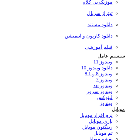
موزیک بی کلام
تیتراژ سریال
دانلود مستند
دانلود کارتون و انیمیشن
فیلم آموزشی
سیستم عامل
ویندوز 11
دانلود ویندوز 10
ویندوز 8 و 8.1
ویندوز 7
ویندوز xp
ویندوز سرور
لینوکس
ویندوز
موبایل
نرم افزار موبایل
بازی موبایل
رینگتون موبایل
تم موبایل
نقشه موبایل