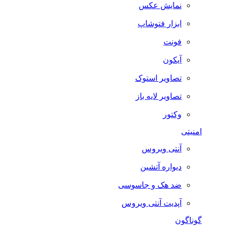
نمایش عکس
ابزار فتوشاپ
فونت
آیکون
تصاویر استوک
تصاویر لایه باز
وکتور
امنیتی
آنتی ویروس
دیواره آتشین
ضد هک و جاسوسی
آپدیت آنتی ویروس
گوناگون