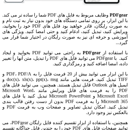
PDFgear
وظایف مربوط به فایل های PDF شما را ساده تر می کند.
با این ابزار، بر روی تمامی دستگاه های خود بدون نیاز به ثبت نام و
به صورت رایگان، قادر خواهید بود فایل های PDF خود را بخوانید،
ویرایش کنید، تبدیل کنید، ادغام کنید و حتی امضا کنید. ویژگی های
آموزشی و حرفه ای نیز به صورت رایگان در اختیار شما قرار می
گیرد...
با استفاده از
PDFgear
به راحتی می توانید PDF بخوانید و ایجاد
کنید. با PDFgear می توانید فایل های PDF را تبدیل، متن آنها را تغییر
داده، امضا اضافه کنید و رمزگذاری کنید.
با این ابزار می توانید بیش از 20 فرمت فایل را به PDF، PDF/A و
TIFF تبدیل کنید. فرمت هایی مانند doc(x)، xls(x)، ppt(x)، msg و
ایمیل های Outlook قابل تبدیل هستند. همچنین، می توانید فایل های
PDF را به فرمت های قابل ویرایش مانند Microsoft Word،
Microsoft Excel و Microsoft PowerPoint تبدیل کنید یا فایل های
Microsoft 365 را به فرمت PDF بدون از دست رفتن قالب بندی
تبدیل کنید. امکان تبدیل تصاویر و صفحات وب به فرمت PDF و
بالعکس نیز وجود دارد.
همچنین، با استفاده از ابزار تقسیم کننده فایل رایگان PDFgear، می
توانید صفحات فایل های PDF خود را به چندین فایل جداگانه تقسیم