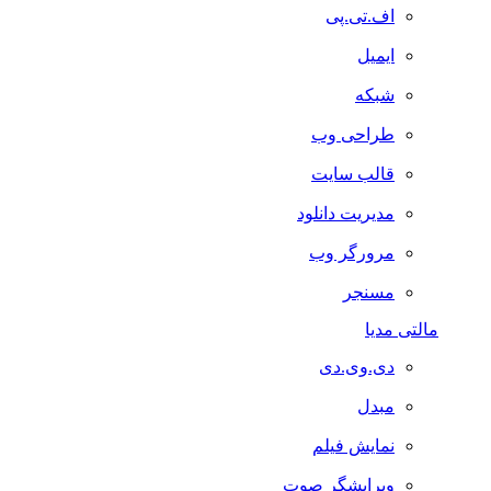
اف.تی.پی
ایمیل
شبکه
طراحی وب
قالب سایت
مدیریت دانلود
مرورگر وب
مسنجر
مالتی مدیا
دی.وی.دی
مبدل
نمایش فیلم
ویرایشگر صوت