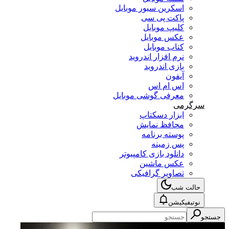
اسکرین سیور موبایل
پاکت پی سی
کلیپ موبایل
عکس موبایل
کتاب موبایل
نرم افزار اندروید
بازی اندروید
آیفون
اس ام اس
معرفی گوشی موبایل
سرگرمی
ابزار دسکتاپ
محافظ نمایش
پوسته برنامه
پس زمینه
دانلود بازی کامپیوتر
عکس ماشین
تصاویر گرافیکی
حالت شب
نوتیفیکیشن
جستجو