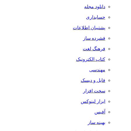
دانلود مجله
حسابداری
پشتیبان اطلاعات
فشرده ساز
فرهنگ لغت
کتاب الکترونیک
مهندسی
فایل و دیسک
سخت افزار
ابزار لینوکس
آفیس
بهینه ساز