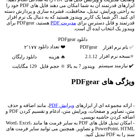
ابزارهای قدرتمند آن به شما امکان می دهند فایل های PDF خود را
به راحتی ویرایش، تبدیل، محافظت، فشرده سازی و پردازش دسته
ای کنید. اگر شما یک کاربر ویندوز هستید که به دنبال یک نرم افزار
قدرتمند و قابل دسترس برای
مدیریت PDF
هستید، PDFgear برای
ویندوز یک انتخاب ایده آل است.
دانلود PDFgear
❤️ تعداد دانلود
PDFgear
✅ نام نرم افزار
۲٬۱۷۷
⭐نسخه نرم افزار
2.1.12
🔥 هزینه
دانلود رایگان
✔️ نیازمند سیستم
ویندوز 7 به بالا
🔆 حجم فایل
129 مگابایت
ویژگی های PDFgear
- ارائه مجموعه ای از ابزارهای
ویرایش PDF
، مانند اضافه و حذف
متن، تصاویر و صفحات، ویرایش متن، ادغام و تقسیم کردن PDF و
اضافه کردن حاشیه نویسی.
- امکان تبدیل فایل های PDF به سایر فرمت ها مانند Word، Excel،
PowerPoint، HTML و تصاویر. همچنین می توانید سایر فرمت های
سند را به PDF تبدیل کنید.