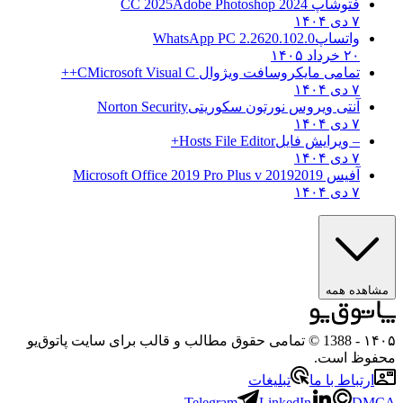
فتوشاپ CC 2025
Adobe Photoshop 2024
۷ دی ۱۴۰۴
واتساپ
WhatsApp PC 2.2620.102.0
۲۰ خرداد ۱۴۰۵
تمامی مایکروسافت ویژوال C
Microsoft Visual C++
۷ دی ۱۴۰۴
آنتی ویروس نورتون سکوریتی
Norton Security
۷ دی ۱۴۰۴
– ویرایش فایل
Hosts File Editor+
۷ دی ۱۴۰۴
آفیس 2019
2019 Microsoft Office 2019 Pro Plus v
۷ دی ۱۴۰۴
مشاهده همه
۱۴۰۵
- 1388 © تمامی حقوق مطالب و قالب برای سایت پاتوق‌یو
محفوظ است.
ارتباط با ما
تبلیغات
Telegram
LinkedIn
DMCA