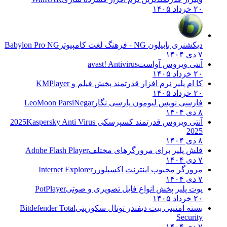
۲۰ خرداد ۱۴۰۵
دیکشنری بابیلون NG - فرهنگ لغت کامپیوتر
Babylon Pro NG
۷ دی ۱۴۰۴
آنتی ویروس آواست
avast! Antivirus
۲۰ خرداد ۱۴۰۵
کا ام پلیر نرم افزار قدرتمند پخش فیلم و
KMPlayer
۲۰ خرداد ۱۴۰۵
فارسی نویس لیومون پارسی نگار
LeoMoon ParsiNegar
۸ دی ۱۴۰۴
آنتی ویروس قدرتمند کسپرسکی 2025
Kaspersky Anti Virus
2025
۸ دی ۱۴۰۴
فلش پلیر برای مرورگرهای مختلف
Adobe Flash Player
۷ دی ۱۴۰۴
مرورگر محبوب اینترنت اکسپلورر
Internet Explorer
۷ دی ۱۴۰۴
پوت پلیر پخش انواع فایل تصویری و صوتی
PotPlayer
۲۰ خرداد ۱۴۰۵
بسته امنیتی بیت دیفندر توتال سکوریتی
Bitdefender Total
Security
۷ دی ۱۴۰۴