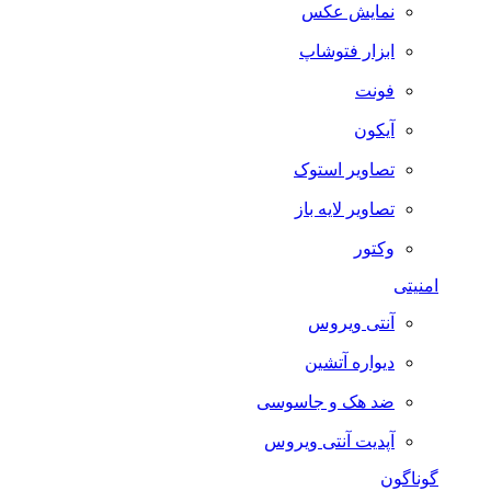
نمایش عکس
ابزار فتوشاپ
فونت
آیکون
تصاویر استوک
تصاویر لایه باز
وکتور
امنیتی
آنتی ویروس
دیواره آتشین
ضد هک و جاسوسی
آپدیت آنتی ویروس
گوناگون