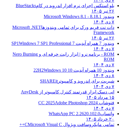
۷ دی ۱۴۰۴
بلو استکس اجرای نرم افزار اندروید در کام
BlueStacks
۲۶ تیر ۱۴۰۵
ویندوز 8.1
8.1 - Microsoft Windows 8.1
۷ دی ۱۴۰۴
دات نت فریم ورک برای تمامی ویندوزها
Microsoft .NET
Framework
۲۶ تیر ۱۴۰۵
ویندوز 7 همراه آپدیت 7 SP1
Windows 7 SP1 Professional
۷ دی ۱۴۰۴
ROM - برنامه نرو | ابزار رایت حرفه ای و
Nero Burning
ROM
۷ دی ۱۴۰۴
ویندوز 10 همراه آپدیت 10 22H2
Windows 10
۸ دی ۱۴۰۴
شیریت برای اندروید و کامپیوتر
SHAREit
۷ دی ۱۴۰۴
انی دسک ابزار قدرتمند کنترل کامپیوتر از
AnyDesk
۱۵ مرداد ۱۴۰۵
فتوشاپ CC 2025
Adobe Photoshop 2024
۷ دی ۱۴۰۴
واتساپ
WhatsApp PC 2.2620.102.0
۲۰ خرداد ۱۴۰۵
تمامی مایکروسافت ویژوال C
Microsoft Visual C++