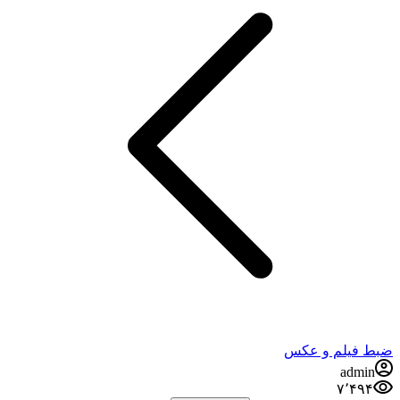
فيلم و عكس
admi
۷٬۴۹