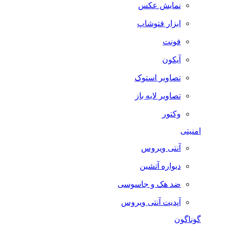
نمایش عکس
ابزار فتوشاپ
فونت
آیکون
تصاویر استوک
تصاویر لایه باز
وکتور
امنیتی
آنتی ویروس
دیواره آتشین
ضد هک و جاسوسی
آپدیت آنتی ویروس
گوناگون