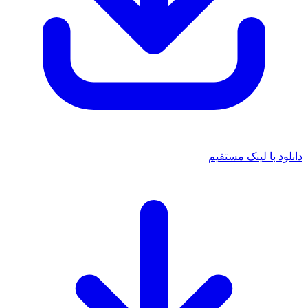
د با لینک مستقیم