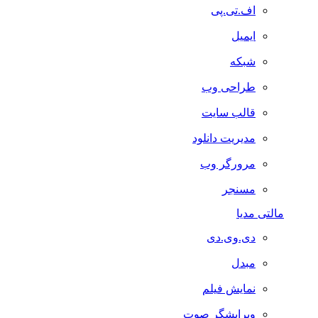
اف.تی.پی
ایمیل
شبکه
طراحی وب
قالب سایت
مدیریت دانلود
مرورگر وب
مسنجر
مالتی مدیا
دی.وی.دی
مبدل
نمایش فیلم
ویرایشگر صوت