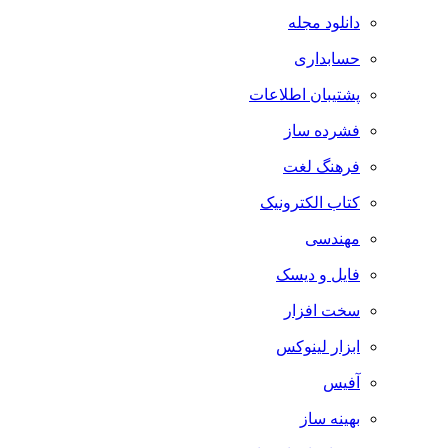
دانلود مجله
حسابداری
پشتیبان اطلاعات
فشرده ساز
فرهنگ لغت
کتاب الکترونیک
مهندسی
فایل و دیسک
سخت افزار
ابزار لینوکس
آفیس
بهینه ساز