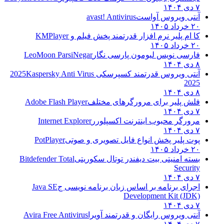
۷ دی ۱۴۰۴
آنتی ویروس آواست
avast! Antivirus
۲۰ خرداد ۱۴۰۵
کا ام پلیر نرم افزار قدرتمند پخش فیلم و
KMPlayer
۲۰ خرداد ۱۴۰۵
فارسی نویس لیومون پارسی نگار
LeoMoon ParsiNegar
۸ دی ۱۴۰۴
آنتی ویروس قدرتمند کسپرسکی 2025
Kaspersky Anti Virus
2025
۸ دی ۱۴۰۴
فلش پلیر برای مرورگرهای مختلف
Adobe Flash Player
۷ دی ۱۴۰۴
مرورگر محبوب اینترنت اکسپلورر
Internet Explorer
۷ دی ۱۴۰۴
پوت پلیر پخش انواع فایل تصویری و صوتی
PotPlayer
۲۰ خرداد ۱۴۰۵
بسته امنیتی بیت دیفندر توتال سکوریتی
Bitdefender Total
Security
۷ دی ۱۴۰۴
اجرای برنامه بر اساس زبان برنامه نویسی ج
Java SE
Development Kit (JDK)
۷ دی ۱۴۰۴
آنتی ویروس رایگان و قدرتمند آویرا
Avira Free Antivirus