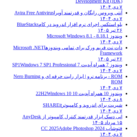
Development Kit (JDK)
۷ دی ۱۴۰۴
آنتی ویروس رایگان و قدرتمند آویرا
Avira Free Antivirus
۷ دی ۱۴۰۴
بلو استکس اجرای نرم افزار اندروید در کام
BlueStacks
۲۶ تیر ۱۴۰۵
ویندوز 8.1
8.1 - Microsoft Windows 8.1
۷ دی ۱۴۰۴
دات نت فریم ورک برای تمامی ویندوزها
Microsoft .NET
Framework
۲۶ تیر ۱۴۰۵
ویندوز 7 همراه آپدیت 7 SP1
Windows 7 SP1 Professional
۷ دی ۱۴۰۴
ROM - برنامه نرو | ابزار رایت حرفه ای و
Nero Burning
ROM
۷ دی ۱۴۰۴
ویندوز 10 همراه آپدیت 10 22H2
Windows 10
۸ دی ۱۴۰۴
شیریت برای اندروید و کامپیوتر
SHAREit
۷ دی ۱۴۰۴
انی دسک ابزار قدرتمند کنترل کامپیوتر از
AnyDesk
۱۵ مرداد ۱۴۰۵
فتوشاپ CC 2025
Adobe Photoshop 2024
۷ دی ۱۴۰۴