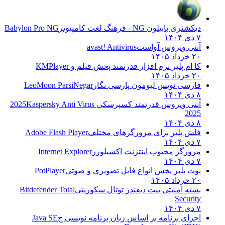
دیکشنری بابیلون NG - فرهنگ لغت کامپیوتر
Babylon Pro NG
۷ دی ۱۴۰۴
آنتی ویروس آواست
avast! Antivirus
۲۰ خرداد ۱۴۰۵
کا ام پلیر نرم افزار قدرتمند پخش فیلم و
KMPlayer
۲۰ خرداد ۱۴۰۵
فارسی نویس لیومون پارسی نگار
LeoMoon ParsiNegar
۸ دی ۱۴۰۴
آنتی ویروس قدرتمند کسپرسکی 2025
Kaspersky Anti Virus
2025
۸ دی ۱۴۰۴
فلش پلیر برای مرورگرهای مختلف
Adobe Flash Player
۷ دی ۱۴۰۴
مرورگر محبوب اینترنت اکسپلورر
Internet Explorer
۷ دی ۱۴۰۴
پوت پلیر پخش انواع فایل تصویری و صوتی
PotPlayer
۲۰ خرداد ۱۴۰۵
بسته امنیتی بیت دیفندر توتال سکوریتی
Bitdefender Total
Security
۷ دی ۱۴۰۴
اجرای برنامه بر اساس زبان برنامه نویسی ج
Java SE