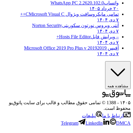
واتساپ
WhatsApp PC 2.2620.102.0
۲۰ خرداد ۱۴۰۵
تمامی مایکروسافت ویژوال C
Microsoft Visual C++
۷ دی ۱۴۰۴
آنتی ویروس نورتون سکوریتی
Norton Security
۷ دی ۱۴۰۴
– ویرایش فایل
Hosts File Editor+
۷ دی ۱۴۰۴
آفیس 2019
2019 Microsoft Office 2019 Pro Plus v
۷ دی ۱۴۰۴
مشاهده همه
۱۴۰۵
- 1388 © تمامی حقوق مطالب و قالب برای سایت پاتوق‌یو
محفوظ است.
ارتباط با ما
تبلیغات
Telegram
LinkedIn
DMCA