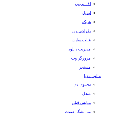
اف.تی.پی
ایمیل
شبکه
طراحی وب
قالب سایت
مدیریت دانلود
مرورگر وب
مسنجر
مالتی مدیا
دی.وی.دی
مبدل
نمایش فیلم
ویرایشگر صوت