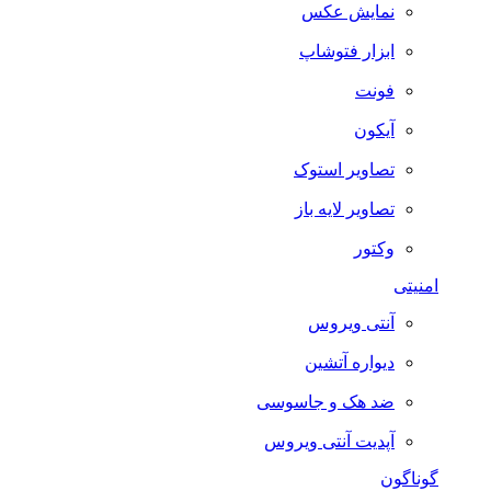
نمایش عکس
ابزار فتوشاپ
فونت
آیکون
تصاویر استوک
تصاویر لایه باز
وکتور
امنیتی
آنتی ویروس
دیواره آتشین
ضد هک و جاسوسی
آپدیت آنتی ویروس
گوناگون