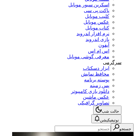
اسکرین سیور موبایل
پاکت پی سی
کلیپ موبایل
عکس موبایل
کتاب موبایل
نرم افزار اندروید
بازی اندروید
آیفون
اس ام اس
معرفی گوشی موبایل
سرگرمی
ابزار دسکتاپ
محافظ نمایش
پوسته برنامه
پس زمینه
دانلود بازی کامپیوتر
عکس ماشین
تصاویر گرافیکی
حالت شب
نوتیفیکیشن
جستجو