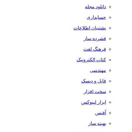
دانلود مجله
حسابداری
پشتیبان اطلاعات
فشرده ساز
فرهنگ لغت
کتاب الکترونیک
مهندسی
فایل و دیسک
سخت افزار
ابزار لینوکس
آفیس
بهینه ساز