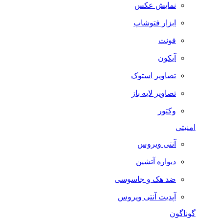
نمایش عکس
ابزار فتوشاپ
فونت
آیکون
تصاویر استوک
تصاویر لایه باز
وکتور
امنیتی
آنتی ویروس
دیواره آتشین
ضد هک و جاسوسی
آپدیت آنتی ویروس
گوناگون