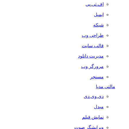
اف.تی.پی
ایمیل
شبکه
طراحی وب
قالب سایت
مدیریت دانلود
مرورگر وب
مسنجر
مالتی مدیا
دی.وی.دی
مبدل
نمایش فیلم
ویرایشگر صوت