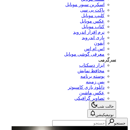
اسکرین سیور موبایل
پاکت پی سی
کلیپ موبایل
عکس موبایل
کتاب موبایل
نرم افزار اندروید
بازی اندروید
آیفون
اس ام اس
معرفی گوشی موبایل
سرگرمی
ابزار دسکتاپ
محافظ نمایش
پوسته برنامه
پس زمینه
دانلود بازی کامپیوتر
عکس ماشین
تصاویر گرافیکی
حالت شب
نوتیفیکیشن
جستجو