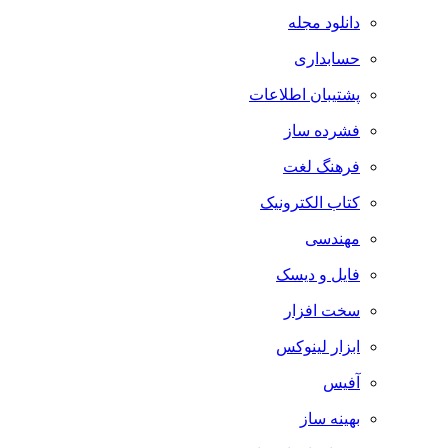
دانلود مجله
حسابداری
پشتیبان اطلاعات
فشرده ساز
فرهنگ لغت
کتاب الکترونیک
مهندسی
فایل و دیسک
سخت افزار
ابزار لینوکس
آفیس
بهینه ساز