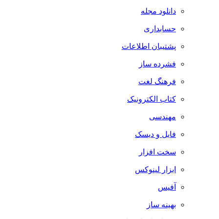
دانلود مجله
حسابداری
پشتیبان اطلاعات
فشرده ساز
فرهنگ لغت
کتاب الکترونیک
مهندسی
فایل و دیسک
سخت افزار
ابزار لینوکس
آفیس
بهینه ساز