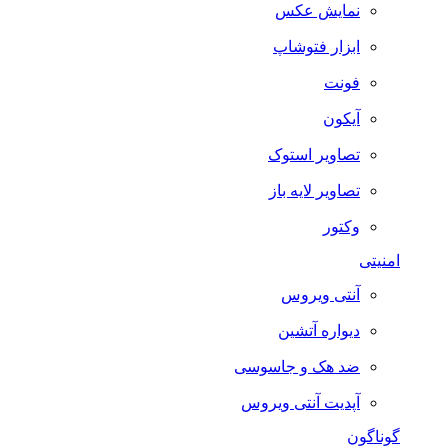
نمایش عکس
ابزار فتوشاپ
فونت
آیکون
تصاویر استوک
تصاویر لایه باز
وکتور
امنیتی
آنتی ویروس
دیواره آتشین
ضد هک و جاسوسی
آپدیت آنتی ویروس
گوناگون