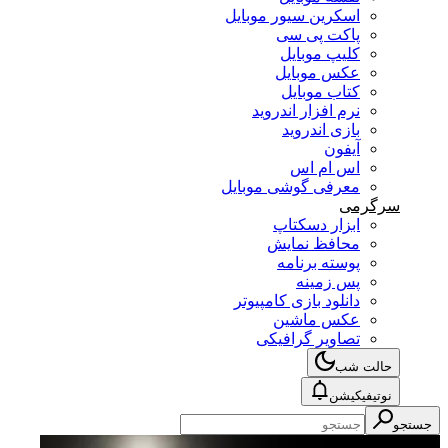
اسکرین سیور موبایل
پاکت پی سی
کلیپ موبایل
عکس موبایل
کتاب موبایل
نرم افزار اندروید
بازی اندروید
آیفون
اس ام اس
معرفی گوشی موبایل
سرگرمی
ابزار دسکتاپ
محافظ نمایش
پوسته برنامه
پس زمینه
دانلود بازی کامپیوتر
عکس ماشین
تصاویر گرافیکی
حالت شب
نوتیفیکیشن
جستجو