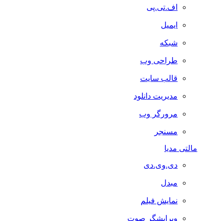
اف.تی.پی
ایمیل
شبکه
طراحی وب
قالب سایت
مدیریت دانلود
مرورگر وب
مسنجر
مالتی مدیا
دی.وی.دی
مبدل
نمایش فیلم
ویرایشگر صوت