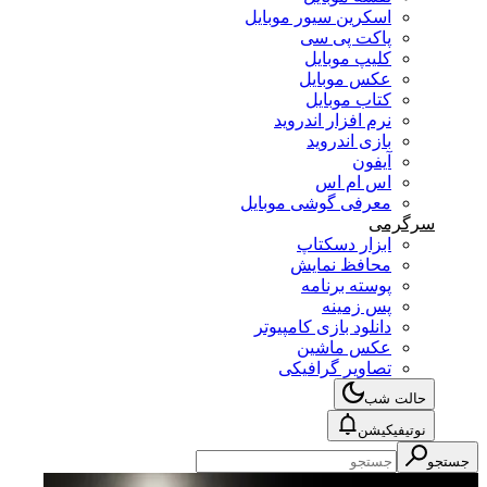
اسکرین سیور موبایل
پاکت پی سی
کلیپ موبایل
عکس موبایل
کتاب موبایل
نرم افزار اندروید
بازی اندروید
آیفون
اس ام اس
معرفی گوشی موبایل
سرگرمی
ابزار دسکتاپ
محافظ نمایش
پوسته برنامه
پس زمینه
دانلود بازی کامپیوتر
عکس ماشین
تصاویر گرافیکی
حالت شب
نوتیفیکیشن
جستجو