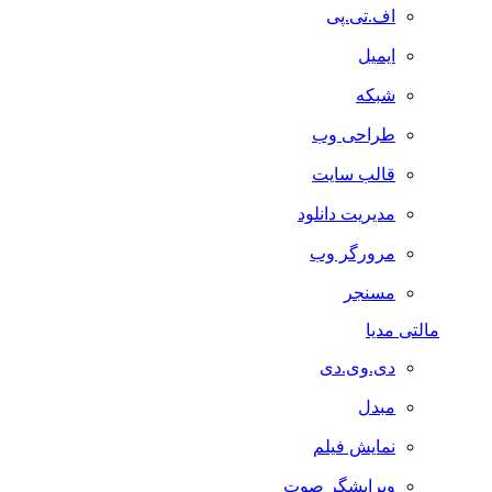
اف.تی.پی
ایمیل
شبکه
طراحی وب
قالب سایت
مدیریت دانلود
مرورگر وب
مسنجر
مالتی مدیا
دی.وی.دی
مبدل
نمایش فیلم
ویرایشگر صوت