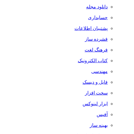
دانلود مجله
حسابداری
پشتیبان اطلاعات
فشرده ساز
فرهنگ لغت
کتاب الکترونیک
مهندسی
فایل و دیسک
سخت افزار
ابزار لینوکس
آفیس
بهینه ساز