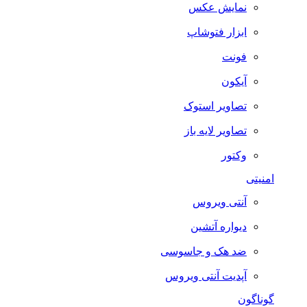
نمایش عکس
ابزار فتوشاپ
فونت
آیکون
تصاویر استوک
تصاویر لایه باز
وکتور
امنیتی
آنتی ویروس
دیواره آتشین
ضد هک و جاسوسی
آپدیت آنتی ویروس
گوناگون