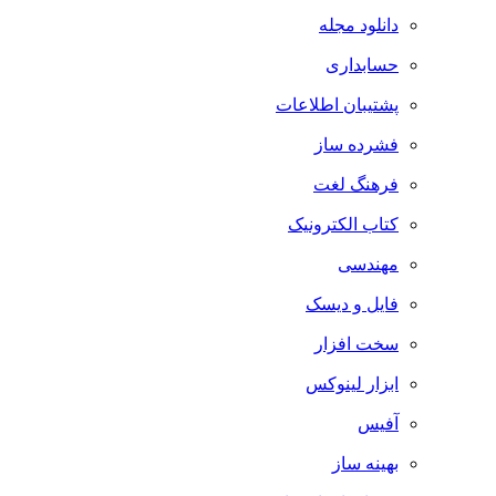
دانلود مجله
حسابداری
پشتیبان اطلاعات
فشرده ساز
فرهنگ لغت
کتاب الکترونیک
مهندسی
فایل و دیسک
سخت افزار
ابزار لینوکس
آفیس
بهینه ساز