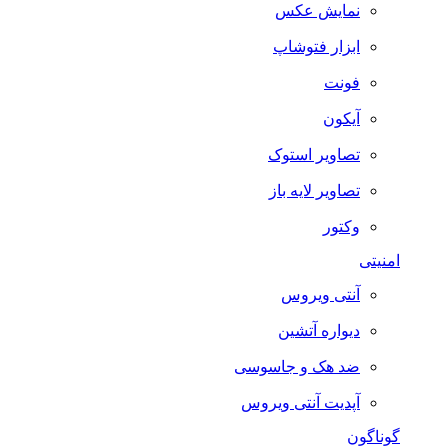
نمایش عکس
ابزار فتوشاپ
فونت
آیکون
تصاویر استوک
تصاویر لایه باز
وکتور
امنیتی
آنتی ویروس
دیواره آتشین
ضد هک و جاسوسی
آپدیت آنتی ویروس
گوناگون