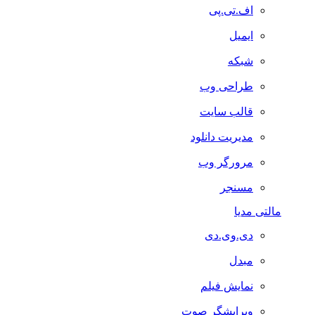
اف.تی.پی
ایمیل
شبکه
طراحی وب
قالب سایت
مدیریت دانلود
مرورگر وب
مسنجر
مالتی مدیا
دی.وی.دی
مبدل
نمایش فیلم
ویرایشگر صوت