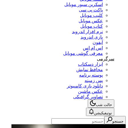
اسکرین سیور موبایل
پاکت پی سی
کلیپ موبایل
عکس موبایل
کتاب موبایل
نرم افزار اندروید
بازی اندروید
آیفون
اس ام اس
معرفی گوشی موبایل
سرگرمی
ابزار دسکتاپ
محافظ نمایش
پوسته برنامه
پس زمینه
دانلود بازی کامپیوتر
عکس ماشین
تصاویر گرافیکی
حالت شب
نوتیفیکیشن
جستجو