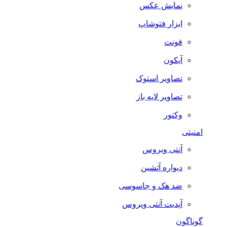
نمایش عکس
ابزار فتوشاپ
فونت
آیکون
تصاویر استوک
تصاویر لایه باز
وکتور
امنیتی
آنتی ویروس
دیواره آتشین
ضد هک و جاسوسی
آپدیت آنتی ویروس
گوناگون