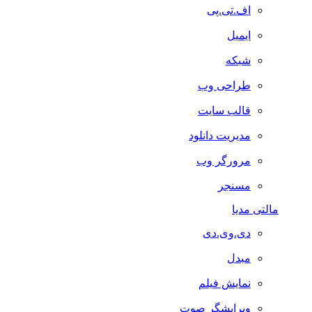
اف.تی.پی
ایمیل
شبکه
طراحی وب
قالب سایت
مدیریت دانلود
مرورگر وب
مسنجر
مالتی مدیا
دی.وی.دی
مبدل
نمایش فیلم
ویرایشگر صوت