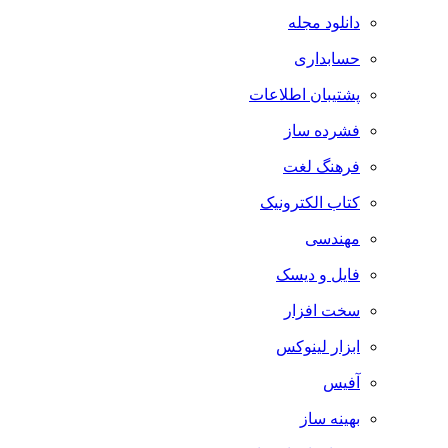
دانلود مجله
حسابداری
پشتیبان اطلاعات
فشرده ساز
فرهنگ لغت
کتاب الکترونیک
مهندسی
فایل و دیسک
سخت افزار
ابزار لینوکس
آفیس
بهینه ساز