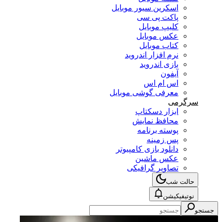
اسکرین سیور موبایل
پاکت پی سی
کلیپ موبایل
عکس موبایل
کتاب موبایل
نرم افزار اندروید
بازی اندروید
آیفون
اس ام اس
معرفی گوشی موبایل
سرگرمی
ابزار دسکتاپ
محافظ نمایش
پوسته برنامه
پس زمینه
دانلود بازی کامپیوتر
عکس ماشین
تصاویر گرافیکی
حالت شب
نوتیفیکیشن
جستجو